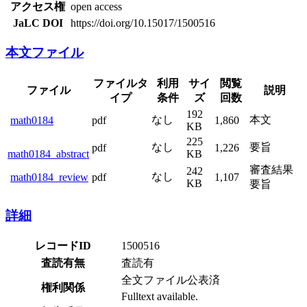
アクセス権
open access
JaLC DOI
https://doi.org/10.15017/1500516
本文ファイル
ファイルタ
利用
サイ
閲覧
ファイル
説明
イプ
条件
ズ
回数
192
なし
本文
math0184
pdf
1,860
KB
225
なし
要旨
pdf
1,226
math0184_abstract
KB
審査結果
242
なし
math0184_review
pdf
1,107
KB
要旨
詳細
レコードID
1500516
査読有無
査読有
全文ファイル公表済
権利関係
Fulltext available.