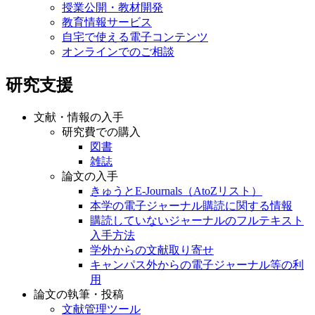
授業公開・教材開発
教育情報サービス
自宅で使える電子コンテンツ
オンラインでのご相談
研究支援
文献・情報の入手
研究費での購入
図書
雑誌
論文の入手
きゅうとE-Journals（AtoZリスト）
本学の電子ジャーナル購読に関する情報
購読していないジャーナルのフルテキスト
入手方法
学外からの文献取り寄せ
キャンパス外からの電子ジャーナル等の利
用
論文の執筆・投稿
文献管理ツール