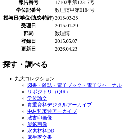
報告番号
17102甲第12317号
学位記番号
数理博甲第0184号
授与日(学位/助成/特許)
2015-03-25
受理日
2015-01-29
部局
数理博
登録日
2015.05.07
更新日
2026.04.23
探す・調べる
九大コレクション
図書・雑誌・電子ブック・電子ジャーナル
リポジトリ（QIR）
学位論文
貴重資料デジタルアーカイブ
中村哲著述アーカイブ
蔵書印画像
炭鉱画像
水素材料DB
麻生家文書