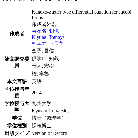
Kaneko-Zagier type differential equation for Jacobi
forms
作成者姓名
喜友名, 朝也
作成者
Kiyuna, Tomoya
キユナ, トモヤ
金子, 昌信
伊吹山, 知義
論文調査委
員
青木, 宏樹
権, 寧魯
本文言語
英語
学位授与年
2014
度
学位授与大
九州大学
学
Kyushu University
学位
博士（数理学）
学位種別
課程博士
出版タイプ
Version of Record