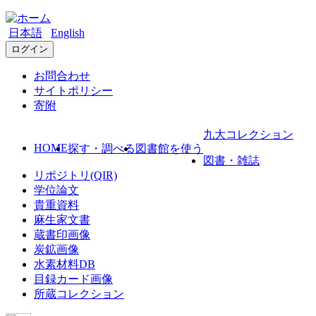
日本語
English
ログイン
お問合わせ
サイトポリシー
寄附
九大コレクション
HOME
探す・調べる
図書館を使う
図書・雑誌
リポジトリ(QIR)
学位論文
貴重資料
麻生家文書
蔵書印画像
炭鉱画像
水素材料DB
目録カード画像
所蔵コレクション