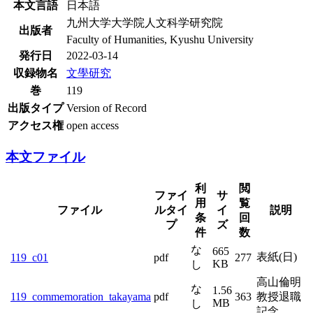
本文言語
日本語
九州大学大学院人文科学研究院
出版者
Faculty of Humanities, Kyushu University
発行日
2022-03-14
収録物名
文學研究
巻
119
出版タイプ
Version of Record
アクセス権
open access
本文ファイル
利
閲
ファイ
サ
用
覧
ファイル
ルタイ
イ
説明
条
回
プ
ズ
件
数
な
665
表紙(日)
119_c01
pdf
277
KB
し
高山倫明
な
1.56
119_commemoration_takayama
pdf
363
教授退職
MB
し
記念