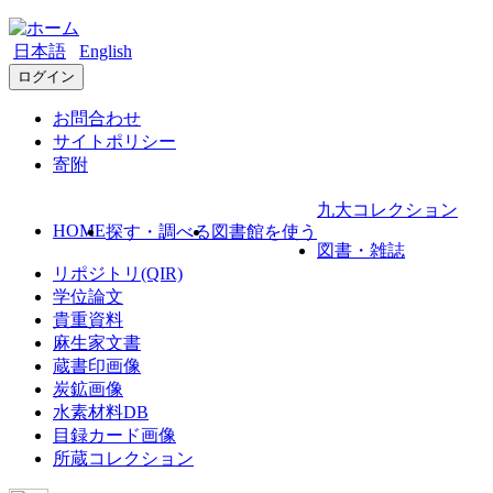
日本語
English
ログイン
お問合わせ
サイトポリシー
寄附
九大コレクション
HOME
探す・調べる
図書館を使う
図書・雑誌
リポジトリ(QIR)
学位論文
貴重資料
麻生家文書
蔵書印画像
炭鉱画像
水素材料DB
目録カード画像
所蔵コレクション