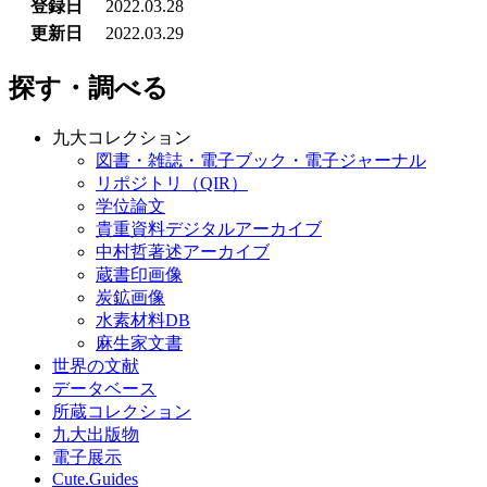
登録日
2022.03.28
更新日
2022.03.29
探す・調べる
九大コレクション
図書・雑誌・電子ブック・電子ジャーナル
リポジトリ（QIR）
学位論文
貴重資料デジタルアーカイブ
中村哲著述アーカイブ
蔵書印画像
炭鉱画像
水素材料DB
麻生家文書
世界の文献
データベース
所蔵コレクション
九大出版物
電子展示
Cute.Guides