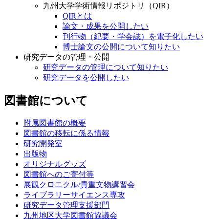
九州大学学術情報リポジトリ（QIR）
QIRとは
論文・成果を公開したい
刊行物（紀要・学会誌）を電子化したい
博士論文の公開について知りたい
研究データの管理・公開
研究データの管理について知りたい
研究データを公開したい
図書館について
附属図書館の概要
図書館の移転に係る情報
研究開発室
出版物
オリジナルグッズ
図書館へのご寄付等
展観クロニクル/貴重文物講習会
ライブラリーサイエンス専攻
研究データ管理支援部門
九州地区大学図書館協議会