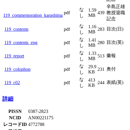
辛島正雄
な
1.59
pdf
439
教授退職
119_commemoration_karashima
MB
し
記念
な
1.16
目次(日)
119_contents
pdf
283
MB
し
な
1.41
目次(英)
119_contents_eng
pdf
280
MB
し
な
1.33
彙報
119_report
pdf
513
MB
し
な
29.9
奥付
119_colophon
pdf
231
KB
し
な
413
表紙(英)
119_c02
pdf
244
KB
し
詳細
PISSN
0387-2823
NCID
AN00221175
レコードID
4772788