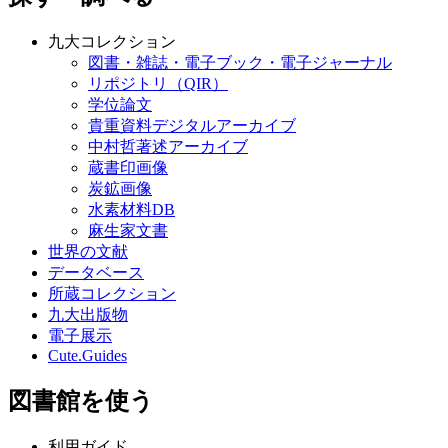
九大コレクション
図書・雑誌・電子ブック・電子ジャーナル
リポジトリ（QIR）
学位論文
貴重資料デジタルアーカイブ
中村哲著述アーカイブ
蔵書印画像
炭鉱画像
水素材料DB
麻生家文書
世界の文献
データベース
所蔵コレクション
九大出版物
電子展示
Cute.Guides
図書館を使う
利用ガイド