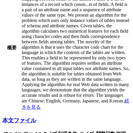
instances of a record which consis
...
ts of fields. A field is
a pair of an attribute name and a sequence of attribute
values of the same type. We present an algorithm for the
problem which uses only instance values of tables instead
of schema and attribute names. Given tables, the
algorithm calculates two numerical features for each field
using character codes and then finds correspondence
between fields among tables. The novelty of the
algorithm is that it uses the character code chart for the
概要
language in which the contents of the tables are written.
This enables a field to be represented by only two types
of features. The algorithm requires neither an attribute
value contained in all input tables nor attribute names. So,
the algorithm is suitable for tables obtained from Web
data, as long as they are written in the same language.
Applying the algorithm for real Web data written in many
languages, we demonstrate that the algorithm yields the
accurate results and is robust for errors. The languages
are Chinese, English, Germany, Japanese, and Korean.
続
きを見る
本文ファイル