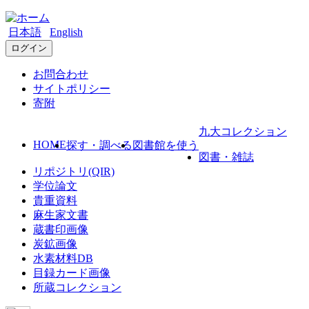
日本語
English
ログイン
お問合わせ
サイトポリシー
寄附
九大コレクション
HOME
探す・調べる
図書館を使う
図書・雑誌
リポジトリ(QIR)
学位論文
貴重資料
麻生家文書
蔵書印画像
炭鉱画像
水素材料DB
目録カード画像
所蔵コレクション