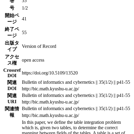
巻
35
号
1/2
開始ペ
41
ージ
終了ペ
55
ージ
出版タ
Version of Record
イプ
アクセ
open access
ス権
Crossref
https://doi.org/10.5109/13520
DOI
Bulletin of informatics and cybernetics || 35(1/2) || p41-55
関連
DOI
http://bic.math.kyushu-u.ac.jp/
Bulletin of informatics and cybernetics || 35(1/2) || p41-55
関連
URI
http://bic.math.kyushu-u.ac.jp/
Bulletin of informatics and cybernetics || 35(1/2) || p41-55
関連情
報
http://bic.math.kyushu-u.ac.jp/
In this paper, we define the table integration problem
which is, given two tables, to determine the correct
mapping between fields of the tables. A table is a set of