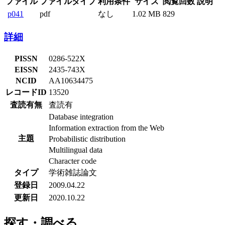
ファイル
ファイルタイプ
利用条件
サイズ
閲覧回数
説明
p041
pdf
なし
1.02 MB
829
詳細
PISSN
0286-522X
EISSN
2435-743X
NCID
AA10634475
レコードID
13520
査読有無
査読有
Database integration
Information extraction from the Web
主題
Probabilistic distribution
Multilingual data
Character code
タイプ
学術雑誌論文
登録日
2009.04.22
更新日
2020.10.22
探す・調べる