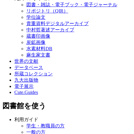
図書・雑誌・電子ブック・電子ジャーナル
リポジトリ（QIR）
学位論文
貴重資料デジタルアーカイブ
中村哲著述アーカイブ
蔵書印画像
炭鉱画像
水素材料DB
麻生家文書
世界の文献
データベース
所蔵コレクション
九大出版物
電子展示
Cute.Guides
図書館を使う
利用ガイド
学生・教職員の方
一般の方