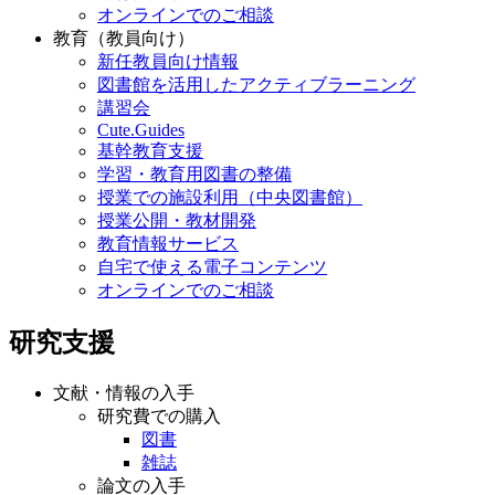
オンラインでのご相談
教育（教員向け）
新任教員向け情報
図書館を活用したアクティブラーニング
講習会
Cute.Guides
基幹教育支援
学習・教育用図書の整備
授業での施設利用（中央図書館）
授業公開・教材開発
教育情報サービス
自宅で使える電子コンテンツ
オンラインでのご相談
研究支援
文献・情報の入手
研究費での購入
図書
雑誌
論文の入手