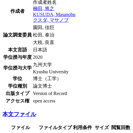
作成者姓名
楠田, 将之
作成者
KUSUDA, Masanobu
クスダ, マサノブ
園田, 佳巨
論文調査委員
松田, 泰治
大枝, 良直
本文言語
日本語
学位授与年度
2020
九州大学
学位授与大学
Kyushu University
学位
博士（工学）
学位種別
論文博士
出版タイプ
Version of Record
アクセス権
open access
本文ファイル
ファイル
ファイルタイプ
利用条件
サイズ
閲覧回数