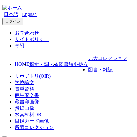
日本語
English
ログイン
お問合わせ
サイトポリシー
寄附
九大コレクション
HOME
探す・調べる
図書館を使う
図書・雑誌
リポジトリ(QIR)
学位論文
貴重資料
麻生家文書
蔵書印画像
炭鉱画像
水素材料DB
目録カード画像
所蔵コレクション