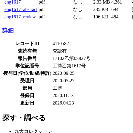
eng1617
pdf
なし
2.33 MB
4,361
eng1617_abstract
pdf
なし
235 KB
694
eng1617_review
pdf
なし
106 KB
484
詳細
レコードID
4110582
査読有無
査読有
報告番号
17102乙第08827号
学位記番号
工博乙第1617号
授与日(学位/助成/特許)
2020-09-25
受理日
2020-05-27
部局
工博
登録日
2020.11.13
更新日
2026.04.23
探す・調べる
九大コレクション