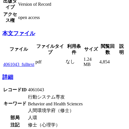
出版タ
Version of Record
イプ
アクセ
open access
ス権
本文ファイル
ファイルタイ
利用条
閲覧回
説
ファイル
サイズ
プ
件
数
明
1.24
なし
pdf
4,854
4061043_fulltext
MB
詳細
レコードID
4061043
行動システム専攻
キーワード
Behavior and Health Sciences
人間環境学府（修士）
部局
人環
注記
修士（心理学）