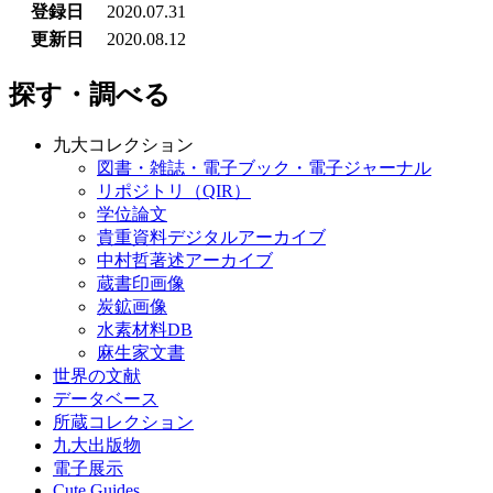
登録日
2020.07.31
更新日
2020.08.12
探す・調べる
九大コレクション
図書・雑誌・電子ブック・電子ジャーナル
リポジトリ（QIR）
学位論文
貴重資料デジタルアーカイブ
中村哲著述アーカイブ
蔵書印画像
炭鉱画像
水素材料DB
麻生家文書
世界の文献
データベース
所蔵コレクション
九大出版物
電子展示
Cute.Guides