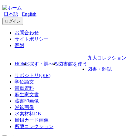
日本語
English
ログイン
お問合わせ
サイトポリシー
寄附
九大コレクション
HOME
探す・調べる
図書館を使う
図書・雑誌
リポジトリ(QIR)
学位論文
貴重資料
麻生家文書
蔵書印画像
炭鉱画像
水素材料DB
目録カード画像
所蔵コレクション