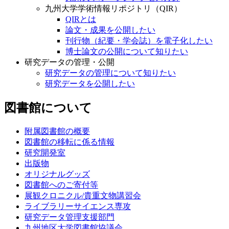
九州大学学術情報リポジトリ（QIR）
QIRとは
論文・成果を公開したい
刊行物（紀要・学会誌）を電子化したい
博士論文の公開について知りたい
研究データの管理・公開
研究データの管理について知りたい
研究データを公開したい
図書館について
附属図書館の概要
図書館の移転に係る情報
研究開発室
出版物
オリジナルグッズ
図書館へのご寄付等
展観クロニクル/貴重文物講習会
ライブラリーサイエンス専攻
研究データ管理支援部門
九州地区大学図書館協議会