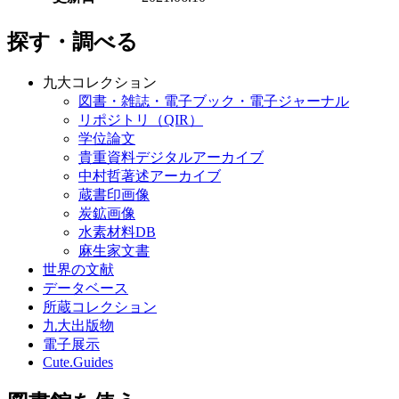
探す・調べる
九大コレクション
図書・雑誌・電子ブック・電子ジャーナル
リポジトリ（QIR）
学位論文
貴重資料デジタルアーカイブ
中村哲著述アーカイブ
蔵書印画像
炭鉱画像
水素材料DB
麻生家文書
世界の文献
データベース
所蔵コレクション
九大出版物
電子展示
Cute.Guides