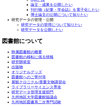
論文・成果を公開したい
刊行物（紀要・学会誌）を電子化したい
博士論文の公開について知りたい
研究データの管理・公開
研究データの管理について知りたい
研究データを公開したい
図書館について
附属図書館の概要
図書館の移転に係る情報
研究開発室
出版物
オリジナルグッズ
図書館へのご寄付等
展観クロニクル/貴重文物講習会
ライブラリーサイエンス専攻
研究データ管理支援部門
九州地区大学図書館協議会
九州地区図書系二次専門試験