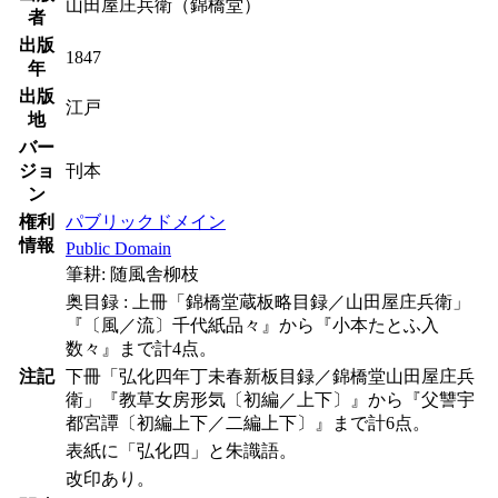
山田屋庄兵衛（錦橋堂）
者
出版
1847
年
出版
江戸
地
バー
ジョ
刊本
ン
権利
パブリックドメイン
情報
Public Domain
筆耕: 随風舎柳枝
奥目録 : 上冊「錦橋堂蔵板略目録／山田屋庄兵衛」
『〔風／流〕千代紙品々』から『小本たとふ入
数々』まで計4点。
注記
下冊「弘化四年丁未春新板目録／錦橋堂山田屋庄兵
衛」『教草女房形気〔初編／上下〕』から『父讐宇
都宮譚〔初編上下／二編上下〕』まで計6点。
表紙に「弘化四」と朱識語。
改印あり。