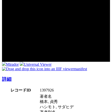
Mirador
Universal Viewer
manifest
詳細
レコードID
1397926
著者名
橋本, 貞秀
ハシモト, サダヒデ