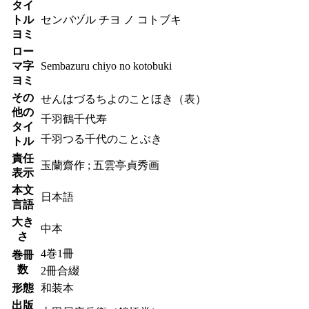
タイ
トル
センバヅル チヨ ノ コトブキ
ヨミ
ロー
マ字
Sembazuru chiyo no kotobuki
ヨミ
その
せんはづるちよのことほき（表）
他の
千羽鶴千代寿
タイ
千羽つる千代のことぶき
トル
責任
玉蘭齋作 ; 五雲亭貞秀画
表示
本文
日本語
言語
大き
中本
さ
4巻1冊
巻冊
数
2冊合綴
形態
和装本
出版