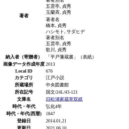
著者別名
五雲亭, 貞秀
玉蘭斉, 貞秀
著者
著者名
橋本, 貞秀
ハシモト, サダヒデ
著者別名
五雲亭, 貞秀
歌川, 貞秀
納入者（寄贈者）
「平戸藩蔵書」（表紙）
画像データ作成年度
2013
Local ID
676
カテゴリ
江戸小説
所蔵場所
中央図書館
所在記号
国文/24L/43-121
文庫名
旧松浦家蔵草双紙
時代・年代
弘化4年
時代・年代(西暦)
1847
登録日
2014.01.21
更新日
2021.06.10