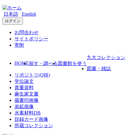
日本語
English
ログイン
お問合わせ
サイトポリシー
寄附
九大コレクション
HOME
探す・調べる
図書館を使う
図書・雑誌
リポジトリ(QIR)
学位論文
貴重資料
麻生家文書
蔵書印画像
炭鉱画像
水素材料DB
目録カード画像
所蔵コレクション