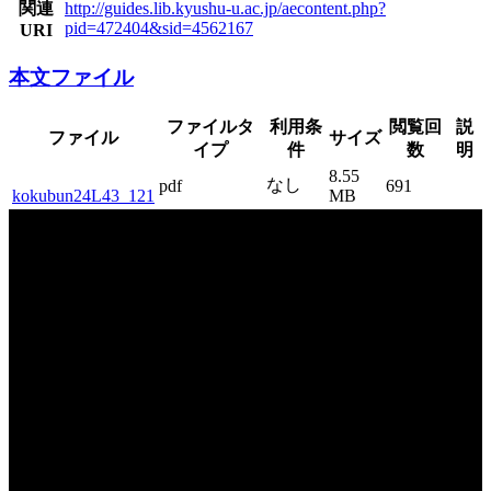
関連
http://guides.lib.kyushu-u.ac.jp/aecontent.php?
pid=472404&sid=4562167
URI
本文ファイル
ファイルタ
利用条
閲覧回
説
ファイル
サイズ
イプ
件
数
明
8.55
なし
pdf
691
kokubun24L43_121
MB