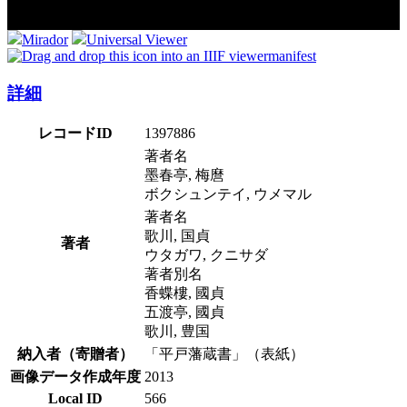
Mirador
Universal Viewer
manifest
詳細
レコードID
1397886
著者名
墨春亭, 梅麿
ボクシュンテイ, ウメマル
著者名
歌川, 国貞
著者
ウタガワ, クニサダ
著者別名
香蝶樓, 國貞
五渡亭, 國貞
歌川, 豊国
納入者（寄贈者）
「平戸藩蔵書」（表紙）
画像データ作成年度
2013
Local ID
566