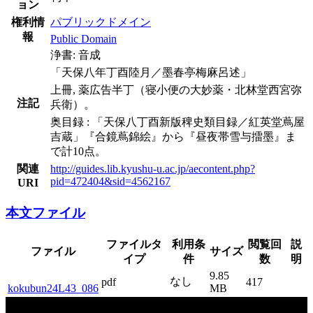
ョン
権利情
パブリックドメイン
報
Public Domain
浄書: 音成
「天保八年丁酉陸月／墨春亭梅麻呂述」
上冊, 薬広告半丁（寝小便の大妙薬・北林堂西宮弥
注記
兵衛）。
奥目録 : 「天保八丁酉新版稗史類目録／紅英堂蔦屋
吉蔵」『合鏡蔦錦絵』から『昼夜帯雪与擂墨』ま
で計10点。
関連
http://guides.lib.kyushu-u.ac.jp/aecontent.php?
pid=472404&sid=4562167
URI
本文ファイル
ファイルタ
利用条
閲覧回
説
ファイル
サイズ
イプ
件
数
明
9.85
なし
pdf
417
kokubun24L43_086
MB