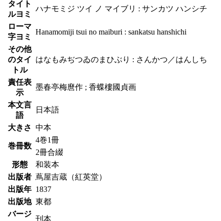
タイト
ハナモミジ ツイ ノ マイブリ : サンカツ ハンシチ
ルヨミ
ローマ
Hanamomiji tsui no maiburi : sankatsu hanshichi
字ヨミ
その他
のタイ
はなもみぢつゐのまひぶり : さんかつ／はんしち
トル
責任表
墨春亭梅麿作 ; 香蝶樓國貞画
示
本文言
日本語
語
大きさ
中本
4巻1冊
巻冊数
2冊合綴
形態
和装本
出版者
蔦屋吉蔵（紅英堂）
出版年
1837
出版地
東都
バージ
刊本