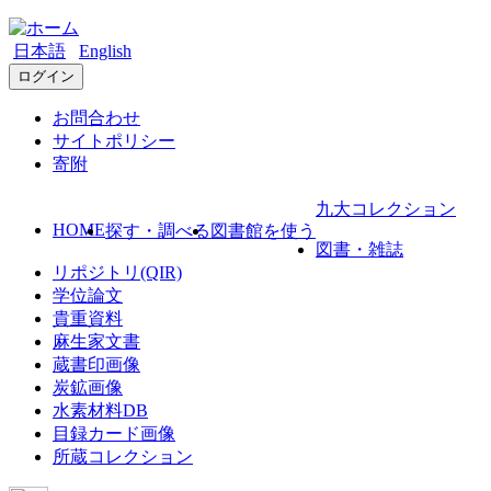
日本語
English
ログイン
お問合わせ
サイトポリシー
寄附
九大コレクション
HOME
探す・調べる
図書館を使う
図書・雑誌
リポジトリ(QIR)
学位論文
貴重資料
麻生家文書
蔵書印画像
炭鉱画像
水素材料DB
目録カード画像
所蔵コレクション