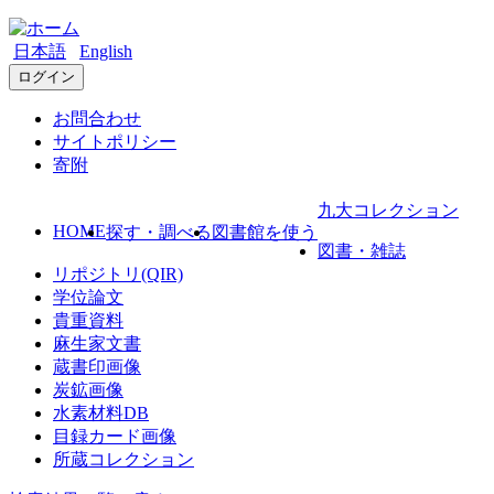
日本語
English
ログイン
お問合わせ
サイトポリシー
寄附
九大コレクション
HOME
探す・調べる
図書館を使う
図書・雑誌
リポジトリ(QIR)
学位論文
貴重資料
麻生家文書
蔵書印画像
炭鉱画像
水素材料DB
目録カード画像
所蔵コレクション