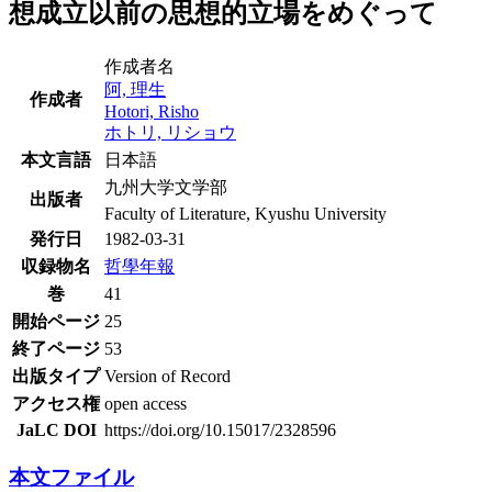
想成立以前の思想的立場をめぐって
作成者名
阿, 理生
作成者
Hotori, Risho
ホトリ, リショウ
本文言語
日本語
九州大学文学部
出版者
Faculty of Literature, Kyushu University
発行日
1982-03-31
収録物名
哲學年報
巻
41
開始ページ
25
終了ページ
53
出版タイプ
Version of Record
アクセス権
open access
JaLC DOI
https://doi.org/10.15017/2328596
本文ファイル