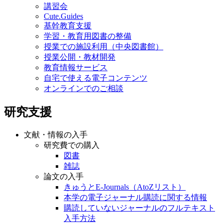
講習会
Cute.Guides
基幹教育支援
学習・教育用図書の整備
授業での施設利用（中央図書館）
授業公開・教材開発
教育情報サービス
自宅で使える電子コンテンツ
オンラインでのご相談
研究支援
文献・情報の入手
研究費での購入
図書
雑誌
論文の入手
きゅうとE-Journals（AtoZリスト）
本学の電子ジャーナル購読に関する情報
購読していないジャーナルのフルテキスト
入手方法