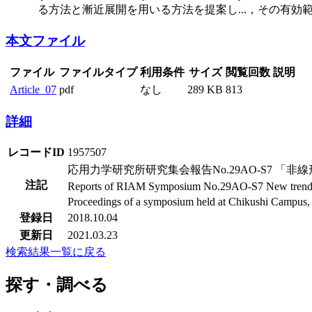
る方法と漸近展開を用いる方法を提案し
...
，その有効範
本文ファイル
ファイル
ファイルタイプ
利用条件
サイズ
閲覧回数
説明
Article_07
pdf
なし
289 KB
813
詳細
レコードID
1957507
応用力学研究所研究集会報告No.29AO-S7 
注記
Reports of RIAM Symposium No.29AO-S7 New trends in
Proceedings of a symposium held at Chikushi Campus
登録日
2018.10.04
更新日
2021.03.23
検索結果一覧に戻る
探す・調べる