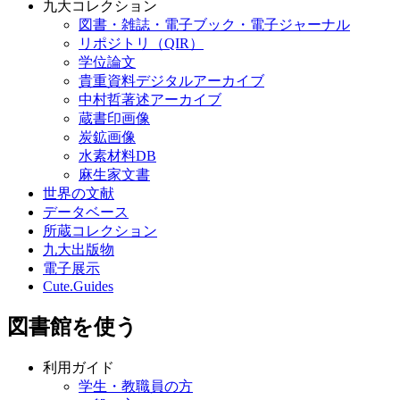
九大コレクション
図書・雑誌・電子ブック・電子ジャーナル
リポジトリ（QIR）
学位論文
貴重資料デジタルアーカイブ
中村哲著述アーカイブ
蔵書印画像
炭鉱画像
水素材料DB
麻生家文書
世界の文献
データベース
所蔵コレクション
九大出版物
電子展示
Cute.Guides
図書館を使う
利用ガイド
学生・教職員の方