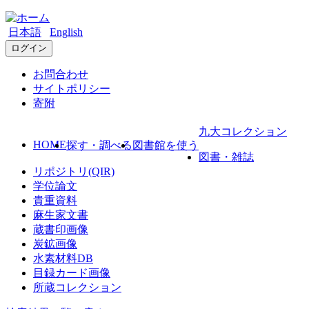
日本語
English
ログイン
お問合わせ
サイトポリシー
寄附
九大コレクション
HOME
探す・調べる
図書館を使う
図書・雑誌
リポジトリ(QIR)
学位論文
貴重資料
麻生家文書
蔵書印画像
炭鉱画像
水素材料DB
目録カード画像
所蔵コレクション