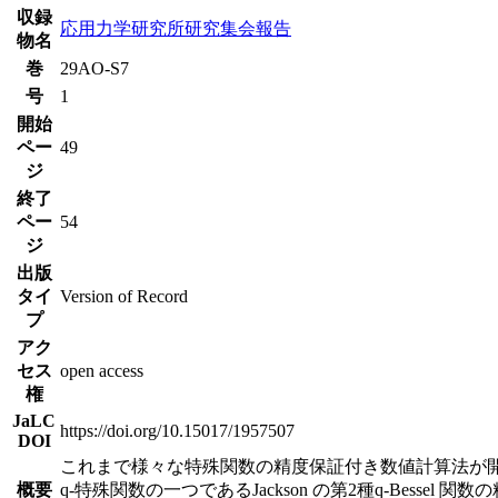
収録
応用力学研究所研究集会報告
物名
巻
29AO-S7
号
1
開始
ペー
49
ジ
終了
ペー
54
ジ
出版
タイ
Version of Record
プ
アク
セス
open access
権
JaLC
https://doi.org/10.15017/1957507
DOI
これまで様々な特殊関数の精度保証付き数値計算法が開
概要
q-特殊関数の一つであるJackson の第2種q-Bess