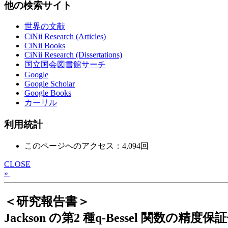
他の検索サイト
世界の文献
CiNii Research (Articles)
CiNii Books
CiNii Research (Dissertations)
国立国会図書館サーチ
Google
Google Scholar
Google Books
カーリル
利用統計
このページへのアクセス：4,094回
CLOSE
»
＜研究報告書＞
Jackson の第2 種q-Bessel 関数の精