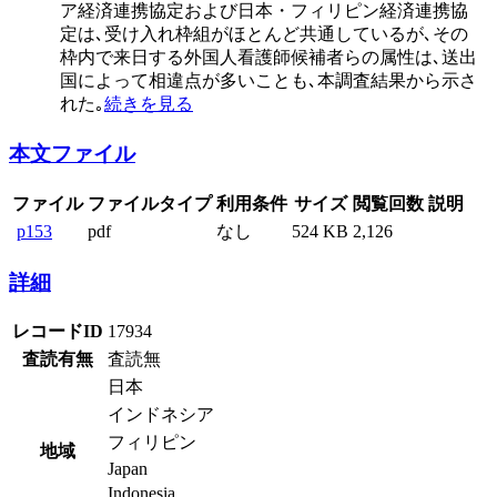
ア経済連携協定および日本・フィリピン経済連携協
定は､受け入れ枠組がほとんど共通しているが､その
枠内で来日する外国人看護師候補者らの属性は､送出
国によって相違点が多いことも､本調査結果から示さ
れた｡
続きを見る
本文ファイル
ファイル
ファイルタイプ
利用条件
サイズ
閲覧回数
説明
p153
pdf
なし
524 KB
2,126
詳細
レコードID
17934
査読有無
査読無
日本
インドネシア
フィリピン
地域
Japan
Indonesia