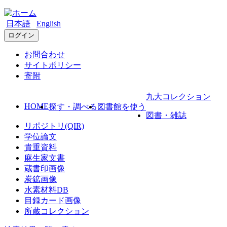
日本語
English
ログイン
お問合わせ
サイトポリシー
寄附
九大コレクション
HOME
探す・調べる
図書館を使う
図書・雑誌
リポジトリ(QIR)
学位論文
貴重資料
麻生家文書
蔵書印画像
炭鉱画像
水素材料DB
目録カード画像
所蔵コレクション