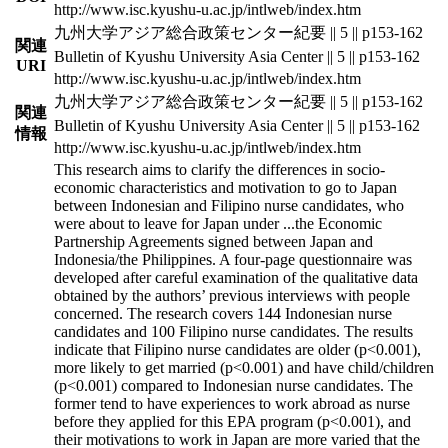
http://www.isc.kyushu-u.ac.jp/intlweb/index.htm
九州大学アジア総合政策センター紀要 || 5 || p153-162
関連
Bulletin of Kyushu University Asia Center || 5 || p153-162
URI
http://www.isc.kyushu-u.ac.jp/intlweb/index.htm
九州大学アジア総合政策センター紀要 || 5 || p153-162
関連
Bulletin of Kyushu University Asia Center || 5 || p153-162
情報
http://www.isc.kyushu-u.ac.jp/intlweb/index.htm
This research aims to clarify the differences in socio-
economic characteristics and motivation to go to Japan
between Indonesian and Filipino nurse candidates, who
were about to leave for Japan under
...
the Economic
Partnership Agreements signed between Japan and
Indonesia/the Philippines. A four-page questionnaire was
developed after careful examination of the qualitative data
obtained by the authors’ previous interviews with people
concerned. The research covers 144 Indonesian nurse
candidates and 100 Filipino nurse candidates. The results
indicate that Filipino nurse candidates are older (p<0.001),
more likely to get married (p<0.001) and have child/children
(p<0.001) compared to Indonesian nurse candidates. The
former tend to have experiences to work abroad as nurse
before they applied for this EPA program (p<0.001), and
their motivations to work in Japan are more varied that the