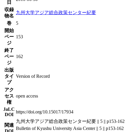
日
収録
九州大学アジア総合政策センター紀要
物名
巻
5
開始
ペー
153
ジ
終了
ペー
162
ジ
出版
タイ
Version of Record
プ
アク
セス
open access
権
JaLC
https://doi.org/10.15017/17934
DOI
九州大学アジア総合政策センター紀要 || 5 || p153-162
関連
Bulletin of Kyushu University Asia Center || 5 || p153-162
DOI