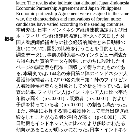
latter. The results also indicate that although Japan-Indonesia
Economic Partnership Agreement and Japan-Philippines
Economic partnership Agreement were designed in the same
way, the characteristics and motivations of foreign nurse
candidates have varied according to the sending countries.
本研究は､日本・インドネシア経済連携協定および日
本・フィリピン経済連携協定に基づいて来日した外
概要
国人看護師候補者らの社会経済的属性と来日動機の
違いについて､国別の比較を行うことを目的とした｡
調査データは､事前の関係者へのインタビュー調査か
ら得られた質的データを吟味したのちに設計した４
ページの調査票を配布・回収して得られたものであ
る｡本研究では､144名の来日第２陣のインドネシア人
看護師候補者および100名の来日第１陣のフィリピン
人看護師候補者らを対象として分析を行っている｡ 調
査の結果､フィリピン人はインドネシア人に比べ平均
年齢が高く（p＜0.001）､既婚者（p＜0.001） および
子供を持っている者（p＜0.001） の割合も高かった｡
また､ 枠組に応募する前に看護師として海外出稼ぎ経
験をしたことがある者の割合が高く（p＜0.001）､来
日動機もインドネシア人に比べてより多岐にわたる
傾向があることが明らかになった｡日本・インドネシ