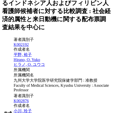
るインドネシア人およびフィリピン人
看護師候補者に対する比較調査 : 社会経
済的属性と来日動機に関する配布票調
査結果を中心に
著者識別子
K002192
作成者名
平野, 裕子
Hirano, O. Yuko
ヒラノ, O. ユウコ
所属機関
所属機関名
九州大学大学院医学研究院保健学部門 : 准教授
Faculty of Medical Sciences, Kyushu University : Associate
Professor
著者識別子
K002876
作成者名
小川, 玲子