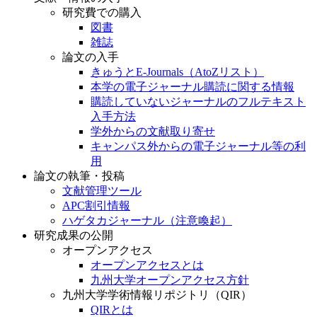
研究費での購入
図書
雑誌
論文の入手
きゅうとE-Journals（AtoZリスト）
本学の電子ジャーナル購読に関する情報
購読していないジャーナルのフルテキスト
入手方法
学外からの文献取り寄せ
キャンパス外からの電子ジャーナル等の利
用
論文の執筆・投稿
文献管理ツール
APC割引情報
ハゲタカジャーナル（注意喚起）
研究成果の公開
オープンアクセス
オープンアクセスとは
九州大学オープンアクセス方針
九州大学学術情報リポジトリ（QIR）
QIRとは