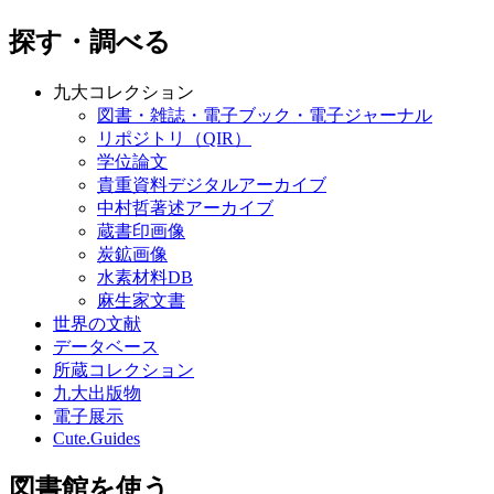
探す・調べる
九大コレクション
図書・雑誌・電子ブック・電子ジャーナル
リポジトリ（QIR）
学位論文
貴重資料デジタルアーカイブ
中村哲著述アーカイブ
蔵書印画像
炭鉱画像
水素材料DB
麻生家文書
世界の文献
データベース
所蔵コレクション
九大出版物
電子展示
Cute.Guides
図書館を使う