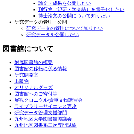
論文・成果を公開したい
刊行物（紀要・学会誌）を電子化したい
博士論文の公開について知りたい
研究データの管理・公開
研究データの管理について知りたい
研究データを公開したい
図書館について
附属図書館の概要
図書館の移転に係る情報
研究開発室
出版物
オリジナルグッズ
図書館へのご寄付等
展観クロニクル/貴重文物講習会
ライブラリーサイエンス専攻
研究データ管理支援部門
九州地区大学図書館協議会
九州地区図書系二次専門試験