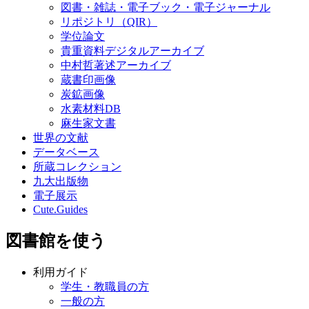
図書・雑誌・電子ブック・電子ジャーナル
リポジトリ（QIR）
学位論文
貴重資料デジタルアーカイブ
中村哲著述アーカイブ
蔵書印画像
炭鉱画像
水素材料DB
麻生家文書
世界の文献
データベース
所蔵コレクション
九大出版物
電子展示
Cute.Guides
図書館を使う
利用ガイド
学生・教職員の方
一般の方