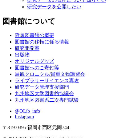
研究データの管理について知りたい
研究データを公開したい
図書館について
附属図書館の概要
図書館の移転に係る情報
研究開発室
出版物
オリジナルグッズ
図書館へのご寄付等
展観クロニクル/貴重文物講習会
ライブラリーサイエンス専攻
研究データ管理支援部門
九州地区大学図書館協議会
九州地区図書系二次専門試験
@QLib_info
Instagram
〒819-0395 福岡市西区元岡744