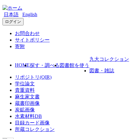
日本語
English
ログイン
お問合わせ
サイトポリシー
寄附
九大コレクション
HOME
探す・調べる
図書館を使う
図書・雑誌
リポジトリ(QIR)
学位論文
貴重資料
麻生家文書
蔵書印画像
炭鉱画像
水素材料DB
目録カード画像
所蔵コレクション