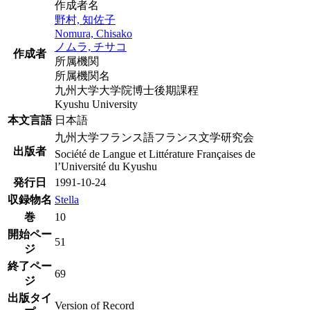
作成者名
野村, 知佐子
Nomura, Chisako
ノムラ, チサコ
作成者
所属機関
所属機関名
九州大学大学院博士後期課程
Kyushu University
本文言語
日本語
九州大学フランス語フランス文学研究会
出版者
Société de Langue et Littérature Françaises de
l’Université du Kyushu
発行日
1991-10-24
収録物名
Stella
巻
10
開始ペー
51
ジ
終了ペー
69
ジ
出版タイ
Version of Record