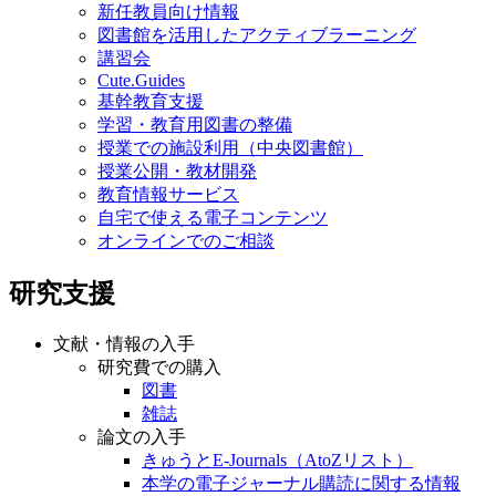
新任教員向け情報
図書館を活用したアクティブラーニング
講習会
Cute.Guides
基幹教育支援
学習・教育用図書の整備
授業での施設利用（中央図書館）
授業公開・教材開発
教育情報サービス
自宅で使える電子コンテンツ
オンラインでのご相談
研究支援
文献・情報の入手
研究費での購入
図書
雑誌
論文の入手
きゅうとE-Journals（AtoZリスト）
本学の電子ジャーナル購読に関する情報