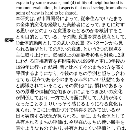
explain by some reasons, and (4) utility of neighborhood is
common evaluation, but aspects that need seeing from others
point of view is hard to be shared.
本研究は, 都市再開発によって, 従来住んでいたまち
の全体的変化を経験した高齢者にとって, まちに対す
る思いがどのような変遷をたどるのかを検討するこ
とを目的としている。その際, 変遷を探る視点として,
概要
1)全体的動向としての思いの変遷, 2)パターンから見
られる類型としての思いの変遷, という2つの視点を
主に取り上げた。65歳以上の高齢者40名を対象に2度
にわたる面接調査を再開発後の1996年と更に3年後の
1999年に行った結果, 昔と比ベて今のまちの方を高く
評価するようになり, 今後のまちの予測と照らし合わ
せても, 現在である今のまちが非常にいい状態である
と認識されていること, その変化には, 慣れやあきら
めの原理や積極的な働きかけによるつきあいの変化
が関係しており, 一方で人情面に関して, 人情が薄く
なったことをよりいっそう感じるようになる変化も
見られ, そこには理由づけで納得を試みてはいるが
日々実感する状況が見られる。更に, まち全体として
共有されるまちの評価は, 今現在のまちの使い勝手を
表すようなものであり, 共有されにくい評価としては,