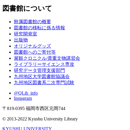
図書館について
附属図書館の概要
図書館の移転に係る情報
研究開発室
出版物
オリジナルグッズ
図書館へのご寄付等
展観クロニクル/貴重文物講習会
ライブラリーサイエンス専攻
研究データ管理支援部門
九州地区大学図書館協議会
九州地区図書系二次専門試験
@QLib_info
Instagram
〒819-0395 福岡市西区元岡744
© 2013-2022 Kyushu University Library
KYUSHU UNIVERSITY