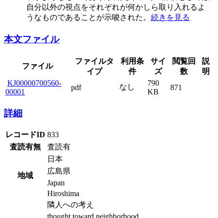
自分以外の視点をそれぞれが何かしら取り入れるよ
うなものであることが示唆された。
続きを見る
本文ファイル
ファイルタ
利用条
サイ
閲覧回
説
ファイル
イプ
件
ズ
数
明
KJ00000700560-
790
なし
pdf
871
00001
KB
詳細
レコードID
833
査読有無
査読有
日本
広島県
地域
Japan
Hiroshima
隣人への考え
thought toward neighborhood