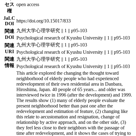
セス
open access
権
JaLC
https://doi.org/10.15017/833
DOI
九州大学心理学研究 || 1 || p95-103
関連
DOI
Psychological research of Kyushu University || 1 || p95-103
九州大学心理学研究 || 1 || p95-103
関連
URI
Psychological research of Kyushu University || 1 || p95-103
関連
九州大学心理学研究 || 1 || p95-103
情報
Psychological research of Kyushu University || 1 || p95-103
This article explored the changing the thought toward
neighborhood of elderly people who had experienced
redevelopment of their own residential area in Danbara,
Hiroshima, Japan. 40 people of 65 years
...
and older was
interviewed twice in 1996 (after the development) and 1999.
The results show (1) many of elderly people evaluate the
present neighborhood better than past one after the
redevelopment and estimation of feature, (2) changing like
this relate to aecustomation and resignation, change of
relationship by active approach, and on the other side, (3)
they feel less close to their neighbors with the passage of
time after redevelopment, and it shows the cases of trying to