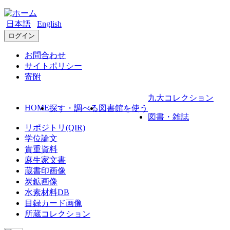
日本語
English
ログイン
お問合わせ
サイトポリシー
寄附
九大コレクション
HOME
探す・調べる
図書館を使う
図書・雑誌
リポジトリ(QIR)
学位論文
貴重資料
麻生家文書
蔵書印画像
炭鉱画像
水素材料DB
目録カード画像
所蔵コレクション