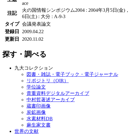
ace
火の国情報シンポジウム2004 : 2004年3月5日(金)，
注記
6日(土) : 大分 : A-9-3
タイプ
会議発表論文
登録日
2009.04.22
更新日
2020.11.02
探す・調べる
九大コレクション
図書・雑誌・電子ブック・電子ジャーナル
リポジトリ（QIR）
学位論文
貴重資料デジタルアーカイブ
中村哲著述アーカイブ
蔵書印画像
炭鉱画像
水素材料DB
麻生家文書
世界の文献