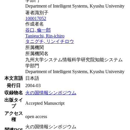
学部門
Department of Intelligent Systems, Kyushu University
著者識別子
100017052
作成者名
谷口, 倫一郎
Taniguchi, Rin-ichiro
タニグチ, リンイチロウ
所属機関
所属機関名
九州大学システム情報科学研究院知能システム
学部門
Department of Intelligent Systems, Kyushu University
本文言語
日本語
発行日
2004-03
収録物名
火の国情報シンポジウム
出版タイ
Accepted Manuscript
プ
アクセス
open access
権
火の国情報シンポジウム
関連DOI