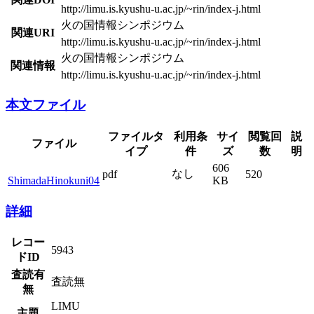
http://limu.is.kyushu-u.ac.jp/~rin/index-j.html
火の国情報シンポジウム
関連URI
http://limu.is.kyushu-u.ac.jp/~rin/index-j.html
火の国情報シンポジウム
関連情報
http://limu.is.kyushu-u.ac.jp/~rin/index-j.html
本文ファイル
ファイルタ
利用条
サイ
閲覧回
説
ファイル
イプ
件
ズ
数
明
606
なし
pdf
520
ShimadaHinokuni04
KB
詳細
レコー
5943
ドID
査読有
査読無
無
LIMU
主題