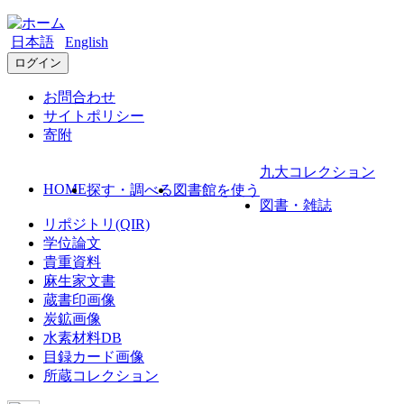
日本語
English
ログイン
お問合わせ
サイトポリシー
寄附
九大コレクション
HOME
探す・調べる
図書館を使う
図書・雑誌
リポジトリ(QIR)
学位論文
貴重資料
麻生家文書
蔵書印画像
炭鉱画像
水素材料DB
目録カード画像
所蔵コレクション