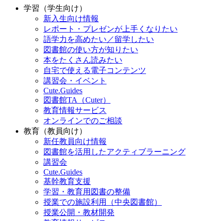
学習（学生向け）
新入生向け情報
レポート・プレゼンが上手くなりたい
語学力を高めたい／留学したい
図書館の使い方が知りたい
本をたくさん読みたい
自宅で使える電子コンテンツ
講習会・イベント
Cute.Guides
図書館TA（Cuter）
教育情報サービス
オンラインでのご相談
教育（教員向け）
新任教員向け情報
図書館を活用したアクティブラーニング
講習会
Cute.Guides
基幹教育支援
学習・教育用図書の整備
授業での施設利用（中央図書館）
授業公開・教材開発