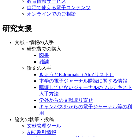
教育情報サービス
自宅で使える電子コンテンツ
オンラインでのご相談
研究支援
文献・情報の入手
研究費での購入
図書
雑誌
論文の入手
きゅうとE-Journals（AtoZリスト）
本学の電子ジャーナル購読に関する情報
購読していないジャーナルのフルテキスト
入手方法
学外からの文献取り寄せ
キャンパス外からの電子ジャーナル等の利
用
論文の執筆・投稿
文献管理ツール
APC割引情報