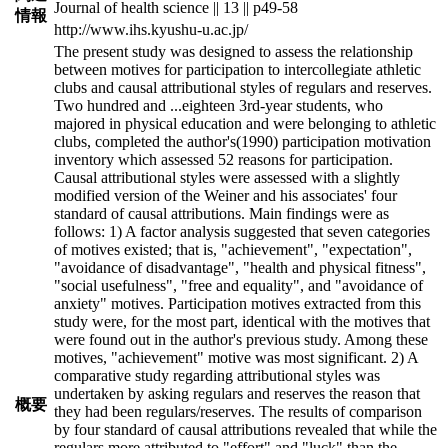
Journal of health science || 13 || p49-58
情報
http://www.ihs.kyushu-u.ac.jp/
The present study was designed to assess the relationship
between motives for participation to intercollegiate athletic
clubs and causal attributional styles of regulars and reserves.
Two hundred and
...
eighteen 3rd-year students, who
majored in physical education and were belonging to athletic
clubs, completed the author's(1990) participation motivation
inventory which assessed 52 reasons for participation.
Causal attributional styles were assessed with a slightly
modified version of the Weiner and his associates' four
standard of causal attributions. Main findings were as
follows: 1) A factor analysis suggested that seven categories
of motives existed; that is, "achievement", "expectation",
"avoidance of disadvantage", "health and physical fitness",
"social usefulness", "free and equality", and "avoidance of
anxiety" motives. Participation motives extracted from this
study were, for the most part, identical with the motives that
were found out in the author's previous study. Among these
motives, "achievement" motive was most significant. 2) A
comparative study regarding attributional styles was
undertaken by asking regulars and reserves the reason that
概要
they had been regulars/reserves. The results of comparison
by four standard of causal attributions revealed that while the
regulars more attributed to "effort" and "luck" than the