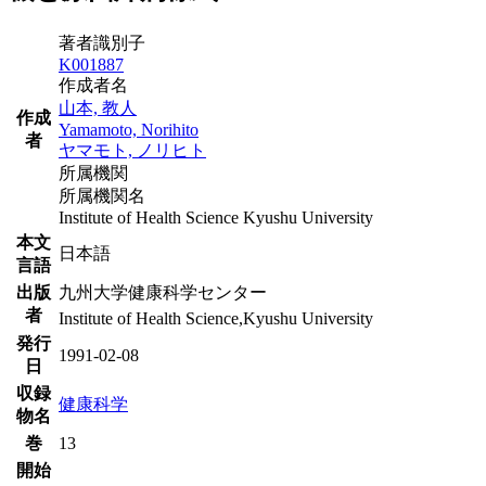
著者識別子
K001887
作成者名
山本, 教人
作成
Yamamoto, Norihito
者
ヤマモト, ノリヒト
所属機関
所属機関名
Institute of Health Science Kyushu University
本文
日本語
言語
出版
九州大学健康科学センター
者
Institute of Health Science,Kyushu University
発行
1991-02-08
日
収録
健康科学
物名
巻
13
開始