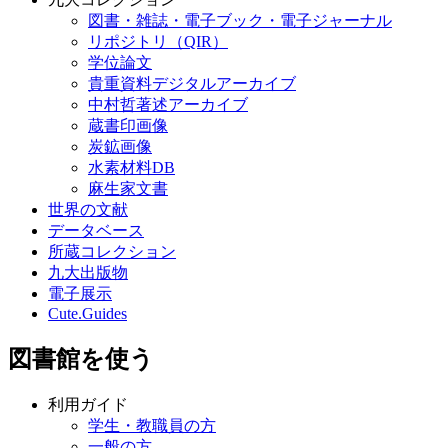
図書・雑誌・電子ブック・電子ジャーナル
リポジトリ（QIR）
学位論文
貴重資料デジタルアーカイブ
中村哲著述アーカイブ
蔵書印画像
炭鉱画像
水素材料DB
麻生家文書
世界の文献
データベース
所蔵コレクション
九大出版物
電子展示
Cute.Guides
図書館を使う
利用ガイド
学生・教職員の方
一般の方