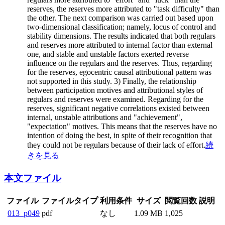
reserves, the reserves more attributed to "task difficulty" than
the other. The next comparison was carried out based upon
two-dimensional classification; namely, locus of control and
stability dimensions. The results indicated that both regulars
and reserves more attributed to internal factor than external
one, and stable and unstable factors exerted reverse
influence on the regulars and the reserves. Thus, regarding
for the reserves, egocentric causal attributional pattern was
not supported in this study. 3) Finally, the relationship
between participation motives and attributional styles of
regulars and reserves were examined. Regarding for the
reserves, significant negative correlations existed between
internal, unstable attributions and "achievement",
"expectation" motives. This means that the reserves have no
intention of doing the best, in spite of their recognition that
they could not be regulars because of their lack of effort.
続
きを見る
本文ファイル
ファイル
ファイルタイプ
利用条件
サイズ
閲覧回数
説明
013_p049
pdf
なし
1.09 MB
1,025