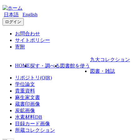
日本語
English
ログイン
お問合わせ
サイトポリシー
寄附
九大コレクション
HOME
探す・調べる
図書館を使う
図書・雑誌
リポジトリ(QIR)
学位論文
貴重資料
麻生家文書
蔵書印画像
炭鉱画像
水素材料DB
目録カード画像
所蔵コレクション