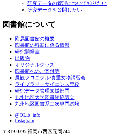
研究データの管理について知りたい
研究データを公開したい
図書館について
附属図書館の概要
図書館の移転に係る情報
研究開発室
出版物
オリジナルグッズ
図書館へのご寄付等
展観クロニクル/貴重文物講習会
ライブラリーサイエンス専攻
研究データ管理支援部門
九州地区大学図書館協議会
九州地区図書系二次専門試験
@QLib_info
Instagram
〒819-0395 福岡市西区元岡744