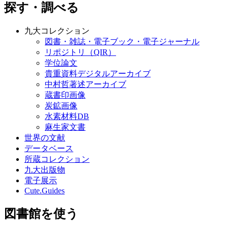
探す・調べる
九大コレクション
図書・雑誌・電子ブック・電子ジャーナル
リポジトリ（QIR）
学位論文
貴重資料デジタルアーカイブ
中村哲著述アーカイブ
蔵書印画像
炭鉱画像
水素材料DB
麻生家文書
世界の文献
データベース
所蔵コレクション
九大出版物
電子展示
Cute.Guides
図書館を使う