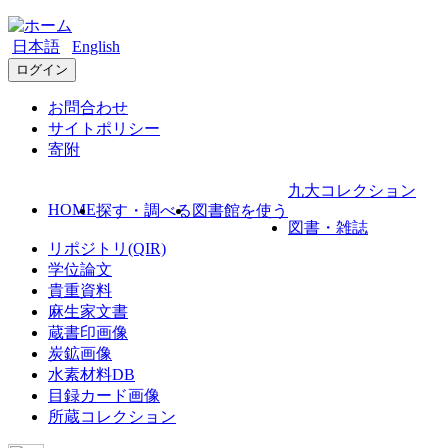
日本語
English
ログイン
お問合わせ
サイトポリシー
寄附
九大コレクション
HOME
探す・調べる
図書館を使う
図書・雑誌
リポジトリ(QIR)
学位論文
貴重資料
麻生家文書
蔵書印画像
炭鉱画像
水素材料DB
目録カード画像
所蔵コレクション