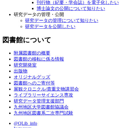
刊行物（紀要・学会誌）を電子化したい
博士論文の公開について知りたい
研究データの管理・公開
研究データの管理について知りたい
研究データを公開したい
図書館について
附属図書館の概要
図書館の移転に係る情報
研究開発室
出版物
オリジナルグッズ
図書館へのご寄付等
展観クロニクル/貴重文物講習会
ライブラリーサイエンス専攻
研究データ管理支援部門
九州地区大学図書館協議会
九州地区図書系二次専門試験
@QLib_info