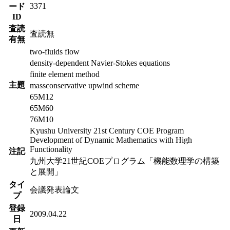
3371
ード
ID
査読
査読無
有無
two-fluids flow
density-dependent Navier-Stokes equations
finite element method
主題
massconservative upwind scheme
65M12
65M60
76M10
Kyushu University 21st Century COE Program
Development of Dynamic Mathematics with High
Functionality
注記
九州大学21世紀COEプログラム「機能数理学の構築
と展開」
タイ
会議発表論文
プ
登録
2009.04.22
日