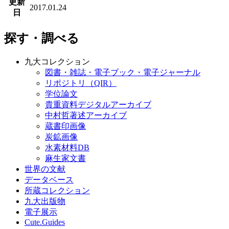
更新
2017.01.24
日
探す・調べる
九大コレクション
図書・雑誌・電子ブック・電子ジャーナル
リポジトリ（QIR）
学位論文
貴重資料デジタルアーカイブ
中村哲著述アーカイブ
蔵書印画像
炭鉱画像
水素材料DB
麻生家文書
世界の文献
データベース
所蔵コレクション
九大出版物
電子展示
Cute.Guides