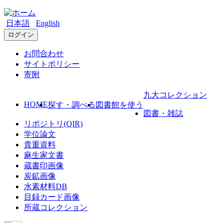
日本語
English
ログイン
お問合わせ
サイトポリシー
寄附
九大コレクション
HOME
探す・調べる
図書館を使う
図書・雑誌
リポジトリ(QIR)
学位論文
貴重資料
麻生家文書
蔵書印画像
炭鉱画像
水素材料DB
目録カード画像
所蔵コレクション