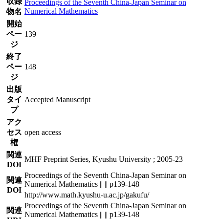
収録
Proceedings of the Seventh China-Japan Seminar on
Numerical Mathematics
物名
開始
ペー
139
ジ
終了
ペー
148
ジ
出版
タイ
Accepted Manuscript
プ
アク
セス
open access
権
関連
MHF Preprint Series, Kyushu University ; 2005-23
DOI
Proceedings of the Seventh China-Japan Seminar on
関連
Numerical Mathematics || || p139-148
DOI
http://www.math.kyushu-u.ac.jp/gakufu/
Proceedings of the Seventh China-Japan Seminar on
関連
Numerical Mathematics || || p139-148