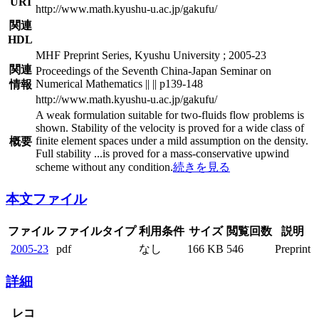
URI
http://www.math.kyushu-u.ac.jp/gakufu/
関連
HDL
MHF Preprint Series, Kyushu University ; 2005-23
関連
Proceedings of the Seventh China-Japan Seminar on
Numerical Mathematics || || p139-148
情報
http://www.math.kyushu-u.ac.jp/gakufu/
A weak formulation suitable for two-fluids flow problems is
shown. Stability of the velocity is proved for a wide class of
finite element spaces under a mild assumption on the density.
概要
Full stability
...
is proved for a mass-conservative upwind
scheme without any condition.
続きを見る
本文ファイル
ファイル
ファイルタイプ
利用条件
サイズ
閲覧回数
説明
2005-23
pdf
なし
166 KB
546
Preprint
詳細
レコ