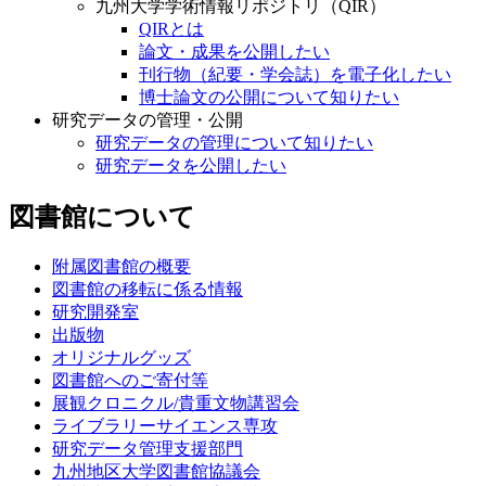
九州大学学術情報リポジトリ（QIR）
QIRとは
論文・成果を公開したい
刊行物（紀要・学会誌）を電子化したい
博士論文の公開について知りたい
研究データの管理・公開
研究データの管理について知りたい
研究データを公開したい
図書館について
附属図書館の概要
図書館の移転に係る情報
研究開発室
出版物
オリジナルグッズ
図書館へのご寄付等
展観クロニクル/貴重文物講習会
ライブラリーサイエンス専攻
研究データ管理支援部門
九州地区大学図書館協議会