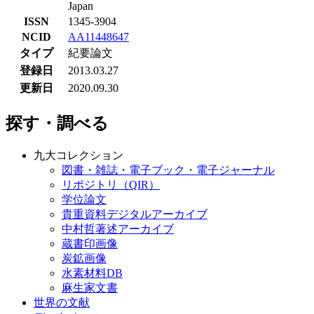
Japan
ISSN
1345-3904
NCID
AA11448647
タイプ
紀要論文
登録日
2013.03.27
更新日
2020.09.30
探す・調べる
九大コレクション
図書・雑誌・電子ブック・電子ジャーナル
リポジトリ（QIR）
学位論文
貴重資料デジタルアーカイブ
中村哲著述アーカイブ
蔵書印画像
炭鉱画像
水素材料DB
麻生家文書
世界の文献