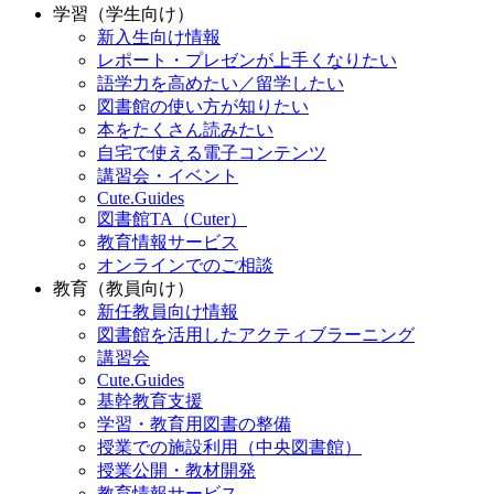
学習（学生向け）
新入生向け情報
レポート・プレゼンが上手くなりたい
語学力を高めたい／留学したい
図書館の使い方が知りたい
本をたくさん読みたい
自宅で使える電子コンテンツ
講習会・イベント
Cute.Guides
図書館TA（Cuter）
教育情報サービス
オンラインでのご相談
教育（教員向け）
新任教員向け情報
図書館を活用したアクティブラーニング
講習会
Cute.Guides
基幹教育支援
学習・教育用図書の整備
授業での施設利用（中央図書館）
授業公開・教材開発
教育情報サービス