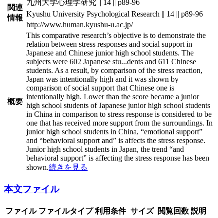
九州大学心理学研究 || 14 || p89-96
関連
Kyushu University Psychological Research || 14 || p89-96
情報
http://www.human.kyushu-u.ac.jp/
This comparative research’s objective is to demonstrate the
relation between stress responses and social support in
Japanese and Chinese junior high school students. The
subjects were 602 Japanese stu
...
dents and 611 Chinese
students. As a result, by comparison of the stress reaction,
Japan was intentionally high and it was shown by
comparison of social support that Chinese one is
intentionally high. Lower than the score became a junior
概要
high school students of Japanese junior high school students
in China in comparison to stress response is considered to be
one that has received more support from the surroundings. In
junior high school students in China, “emotional support”
and “behavioral support and” is affects the stress response.
Junior high school students in Japan, the trend “and
behavioral support” is affecting the stress response has been
shown.
続きを見る
本文ファイル
ファイル
ファイルタイプ
利用条件
サイズ
閲覧回数
説明