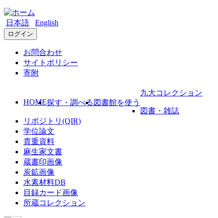
日本語
English
ログイン
お問合わせ
サイトポリシー
寄附
九大コレクション
HOME
探す・調べる
図書館を使う
図書・雑誌
リポジトリ(QIR)
学位論文
貴重資料
麻生家文書
蔵書印画像
炭鉱画像
水素材料DB
目録カード画像
所蔵コレクション