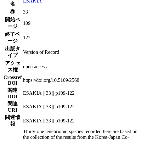
ESAKIA
名
巻
33
開始ペ
109
ージ
終了ペ
122
ージ
出版タ
Version of Record
イプ
アクセ
open access
ス権
Crossref
https://doi.org/10.5109/2568
DOI
関連
ESAKIA || 33 || p109-122
DOI
関連
ESAKIA || 33 || p109-122
URI
関連情
ESAKIA || 33 || p109-122
報
Thirty-one tenebrionid species recorded here are based on
the collection of the results from the Korea-Japan Co-