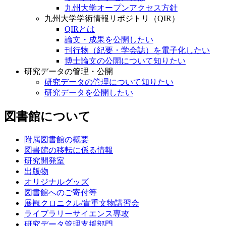
九州大学オープンアクセス方針
九州大学学術情報リポジトリ（QIR）
QIRとは
論文・成果を公開したい
刊行物（紀要・学会誌）を電子化したい
博士論文の公開について知りたい
研究データの管理・公開
研究データの管理について知りたい
研究データを公開したい
図書館について
附属図書館の概要
図書館の移転に係る情報
研究開発室
出版物
オリジナルグッズ
図書館へのご寄付等
展観クロニクル/貴重文物講習会
ライブラリーサイエンス専攻
研究データ管理支援部門