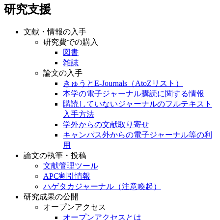
研究支援
文献・情報の入手
研究費での購入
図書
雑誌
論文の入手
きゅうとE-Journals（AtoZリスト）
本学の電子ジャーナル購読に関する情報
購読していないジャーナルのフルテキスト
入手方法
学外からの文献取り寄せ
キャンパス外からの電子ジャーナル等の利
用
論文の執筆・投稿
文献管理ツール
APC割引情報
ハゲタカジャーナル（注意喚起）
研究成果の公開
オープンアクセス
オープンアクセスとは