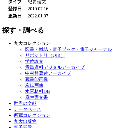
タイプ
紀要論文
登録日
2010.07.16
更新日
2022.01.07
探す・調べる
九大コレクション
図書・雑誌・電子ブック・電子ジャーナル
リポジトリ（QIR）
学位論文
貴重資料デジタルアーカイブ
中村哲著述アーカイブ
蔵書印画像
炭鉱画像
水素材料DB
麻生家文書
世界の文献
データベース
所蔵コレクション
九大出版物
電子展示