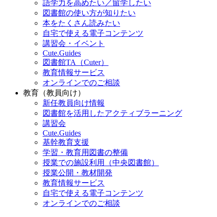
語学力を高めたい／留学したい
図書館の使い方が知りたい
本をたくさん読みたい
自宅で使える電子コンテンツ
講習会・イベント
Cute.Guides
図書館TA（Cuter）
教育情報サービス
オンラインでのご相談
教育（教員向け）
新任教員向け情報
図書館を活用したアクティブラーニング
講習会
Cute.Guides
基幹教育支援
学習・教育用図書の整備
授業での施設利用（中央図書館）
授業公開・教材開発
教育情報サービス
自宅で使える電子コンテンツ
オンラインでのご相談