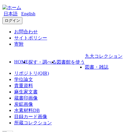
日本語
English
ログイン
お問合わせ
サイトポリシー
寄附
九大コレクション
HOME
探す・調べる
図書館を使う
図書・雑誌
リポジトリ(QIR)
学位論文
貴重資料
麻生家文書
蔵書印画像
炭鉱画像
水素材料DB
目録カード画像
所蔵コレクション