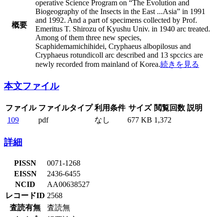
operative Science Program on “The Evolution and
Biogeography of the Insects in the East
...
Asia” in 1991
and 1992. And a part of specimens collected by Prof.
概要
Emeritus T. Shirozu of Kyushu Univ. in 1940 arc treated.
Among of them three new species,
Scaphidemamichihidei, Cryphaeus albopilosus and
Cryphaeus rotundicoll arc described and 13 spccics are
newly recorded from mainland of Korea.
続きを見る
本文ファイル
ファイル
ファイルタイプ
利用条件
サイズ
閲覧回数
説明
109
pdf
なし
677 KB
1,372
詳細
PISSN
0071-1268
EISSN
2436-6455
NCID
AA00638527
レコードID
2568
査読有無
査読無