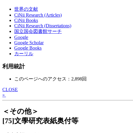
世界の文献
CiNii Research (Articles)
CiNii Books
CiNii Research (Dissertations)
国立国会図書館サーチ
Google
Google Scholar
Google Books
カーリル
利用統計
このページへのアクセス：2,898回
CLOSE
»
＜その他＞
[75]文學研究表紙奥付等