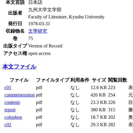
本文言語
日本語
九州大学文学部
出版者
Faculty of Literature, Kyushu University
発行日
1978-03-31
収録物名
文學研究
巻
75
出版タイプ
Version of Record
アクセス権
open access
本文ファイル
ファイル
ファイルタイプ
利用条件
サイズ
閲覧回数
c01
pdf
なし
12.6 KB
223
表
commemoration
pdf
なし
426 KB
254
元
contents
pdf
なし
23.3 KB
226
目
report
pdf
なし
380 KB
315
彙
colophon
pdf
なし
18.7 KB
202
奥
c02
pdf
なし
29.3 KB
282
表