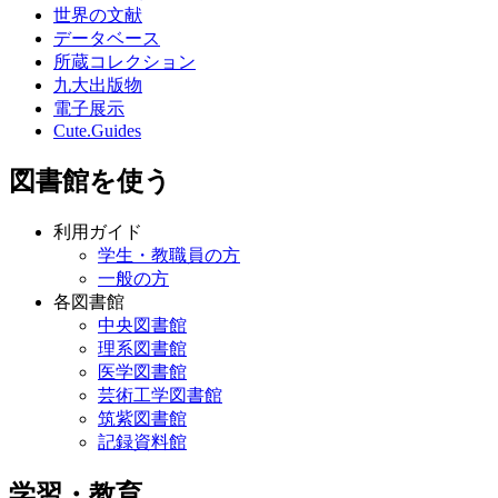
世界の文献
データベース
所蔵コレクション
九大出版物
電子展示
Cute.Guides
図書館を使う
利用ガイド
学生・教職員の方
一般の方
各図書館
中央図書館
理系図書館
医学図書館
芸術工学図書館
筑紫図書館
記録資料館
学習・教育