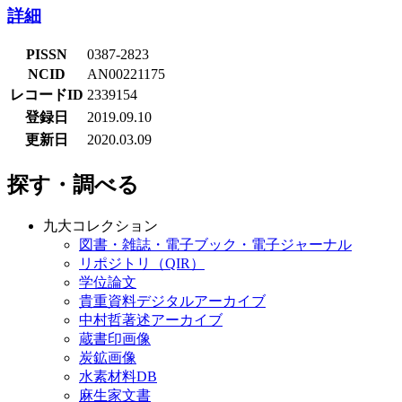
詳細
PISSN
0387-2823
NCID
AN00221175
レコードID
2339154
登録日
2019.09.10
更新日
2020.03.09
探す・調べる
九大コレクション
図書・雑誌・電子ブック・電子ジャーナル
リポジトリ（QIR）
学位論文
貴重資料デジタルアーカイブ
中村哲著述アーカイブ
蔵書印画像
炭鉱画像
水素材料DB
麻生家文書