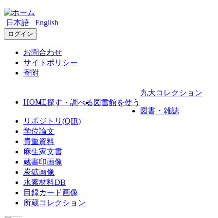
日本語
English
ログイン
お問合わせ
サイトポリシー
寄附
九大コレクション
HOME
探す・調べる
図書館を使う
図書・雑誌
リポジトリ(QIR)
学位論文
貴重資料
麻生家文書
蔵書印画像
炭鉱画像
水素材料DB
目録カード画像
所蔵コレクション