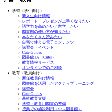
学習（学生向け）
新入生向け情報
レポート・プレゼンが上手くなりたい
語学力を高めたい／留学したい
図書館の使い方が知りたい
本をたくさん読みたい
自宅で使える電子コンテンツ
講習会・イベント
Cute.Guides
図書館TA（Cuter）
教育情報サービス
オンラインでのご相談
教育（教員向け）
新任教員向け情報
図書館を活用したアクティブラーニング
講習会
Cute.Guides
基幹教育支援
学習・教育用図書の整備
授業での施設利用（中央図書館）