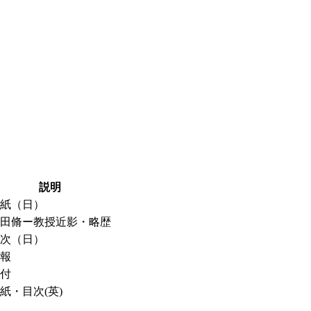
説明
紙（日）
田脩ー教授近影・略歴
次（日）
報
付
紙・目次(英)