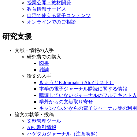
授業公開・教材開発
教育情報サービス
自宅で使える電子コンテンツ
オンラインでのご相談
研究支援
文献・情報の入手
研究費での購入
図書
雑誌
論文の入手
きゅうとE-Journals（AtoZリスト）
本学の電子ジャーナル購読に関する情報
購読していないジャーナルのフルテキスト入
学外からの文献取り寄せ
キャンパス外からの電子ジャーナル等の利用
論文の執筆・投稿
文献管理ツール
APC割引情報
ハゲタカジャーナル（注意喚起）