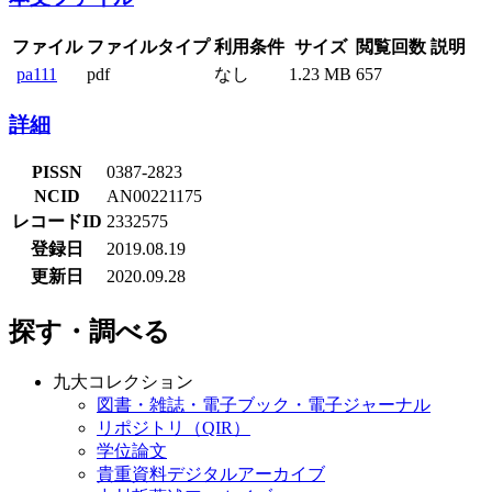
ファイル
ファイルタイプ
利用条件
サイズ
閲覧回数
説明
pa111
pdf
なし
1.23 MB
657
詳細
PISSN
0387-2823
NCID
AN00221175
レコードID
2332575
登録日
2019.08.19
更新日
2020.09.28
探す・調べる
九大コレクション
図書・雑誌・電子ブック・電子ジャーナル
リポジトリ（QIR）
学位論文
貴重資料デジタルアーカイブ