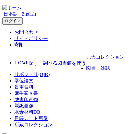
日本語
English
ログイン
お問合わせ
サイトポリシー
寄附
九大コレクション
HOME
探す・調べる
図書館を使う
図書・雑誌
リポジトリ(QIR)
学位論文
貴重資料
麻生家文書
蔵書印画像
炭鉱画像
水素材料DB
目録カード画像
所蔵コレクション