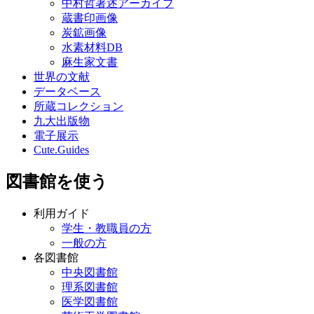
中村哲著述アーカイブ
蔵書印画像
炭鉱画像
水素材料DB
麻生家文書
世界の文献
データベース
所蔵コレクション
九大出版物
電子展示
Cute.Guides
図書館を使う
利用ガイド
学生・教職員の方
一般の方
各図書館
中央図書館
理系図書館
医学図書館