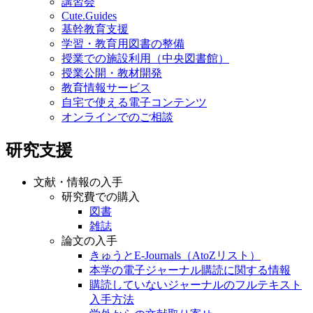
講習会
Cute.Guides
基幹教育支援
学習・教育用図書の整備
授業での施設利用（中央図書館）
授業公開・教材開発
教育情報サービス
自宅で使える電子コンテンツ
オンラインでのご相談
研究支援
文献・情報の入手
研究費での購入
図書
雑誌
論文の入手
きゅうとE-Journals（AtoZリスト）
本学の電子ジャーナル購読に関する情報
購読していないジャーナルのフルテキスト
入手方法