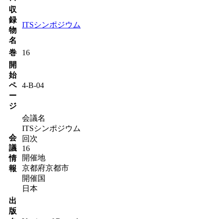
収
録
ITSシンポジウム
物
名
巻
16
開
始
ペ
4-B-04
ー
ジ
会議名
ITSシンポジウム
会
回次
議
16
開催地
情
京都府京都市
報
開催国
日本
出
版