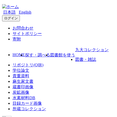
日本語
English
ログイン
お問合わせ
サイトポリシー
寄附
九大コレクション
HOME
探す・調べる
図書館を使う
図書・雑誌
リポジトリ(QIR)
学位論文
貴重資料
麻生家文書
蔵書印画像
炭鉱画像
水素材料DB
目録カード画像
所蔵コレクション