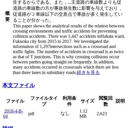
生するからである。また，
...
主道路の車線数よりも従
道路の車線数の方が事故発生数に影響を与えており，
概
従道路が 2 車線以下の交差点で事故が多く発生してい
要
ることが分かった。
This paper shows the analytical results of the relation between
crossing environments and traffic accidents for preventing
collision accidents. There was 1,447 accidents inHakata ward,
Fukuoka city from 2015 to 2017. We investigated the
information of 1,297intersections such as a crossroad and
traffic lights. The number of accidents in crossroad is as twice
as that of T junctions. This is why crossing collisions occur
between parties going straight on frequently. In addition,
many accidents occurred in crossroads which there are less
than three lanes in subsidiary roads.
続きを見る
本文ファイル
ファイルタイ
利用条
閲覧回
ファイル
サイズ
説明
プ
件
数
2018-4-B-
1.12
なし
pdf
2,623
04
MB