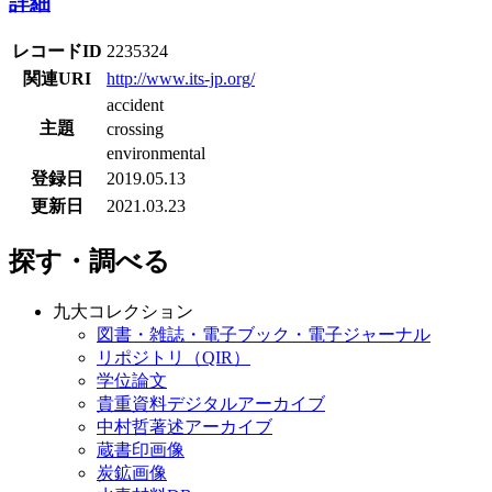
詳細
レコードID
2235324
関連URI
http://www.its-jp.org/
accident
主題
crossing
environmental
登録日
2019.05.13
更新日
2021.03.23
探す・調べる
九大コレクション
図書・雑誌・電子ブック・電子ジャーナル
リポジトリ（QIR）
学位論文
貴重資料デジタルアーカイブ
中村哲著述アーカイブ
蔵書印画像
炭鉱画像