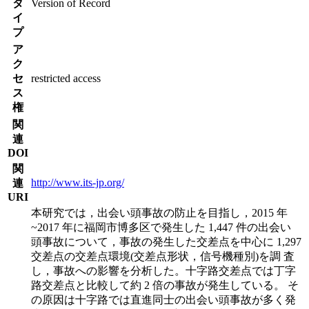
タ
Version of Record
イ
プ
ア
ク
セ
restricted access
ス
権
関
連
DOI
関
http://www.its-jp.org/
連
URI
本研究では，出会い頭事故の防止を目指し，2015 年
~2017 年に福岡市博多区で発生した 1,447 件の出会い
頭事故について，事故の発生した交差点を中心に 1,297
交差点の交差点環境(交差点形状，信号機種別)を調 査
し，事故への影響を分析した。十字路交差点では丁字
路交差点と比較して約 2 倍の事故が発生している。 そ
の原因は十字路では直進同士の出会い頭事故が多く発