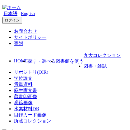
日本語
English
ログイン
お問合わせ
サイトポリシー
寄附
九大コレクション
HOME
探す・調べる
図書館を使う
図書・雑誌
リポジトリ(QIR)
学位論文
貴重資料
麻生家文書
蔵書印画像
炭鉱画像
水素材料DB
目録カード画像
所蔵コレクション