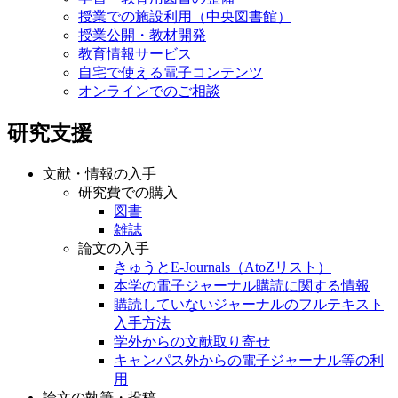
授業での施設利用（中央図書館）
授業公開・教材開発
教育情報サービス
自宅で使える電子コンテンツ
オンラインでのご相談
研究支援
文献・情報の入手
研究費での購入
図書
雑誌
論文の入手
きゅうとE-Journals（AtoZリスト）
本学の電子ジャーナル購読に関する情報
購読していないジャーナルのフルテキスト
入手方法
学外からの文献取り寄せ
キャンパス外からの電子ジャーナル等の利
用
論文の執筆・投稿