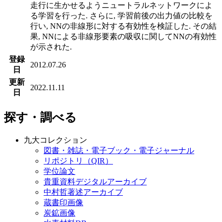
走行に生かせるようニュートラルネットワークによ
る学習を行った. さらに, 学習前後の出力値の比較を
行い, NNの非線形に対する有効性を検証した. その結
果, NNによる非線形要素の吸収に関してNNの有効性
が示された.
登録
2012.07.26
日
更新
2022.11.11
日
探す・調べる
九大コレクション
図書・雑誌・電子ブック・電子ジャーナル
リポジトリ（QIR）
学位論文
貴重資料デジタルアーカイブ
中村哲著述アーカイブ
蔵書印画像
炭鉱画像