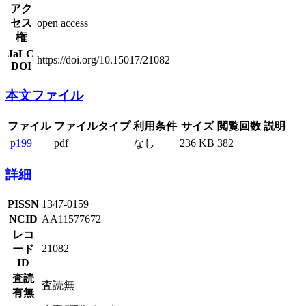
アク
セス
open access
権
JaLC
https://doi.org/10.15017/21082
DOI
本文ファイル
ファイル
ファイルタイプ
利用条件
サイズ
閲覧回数
説明
p199
pdf
なし
236 KB
382
詳細
PISSN
1347-0159
NCID
AA11577672
レコ
21082
ード
ID
査読
査読無
有無