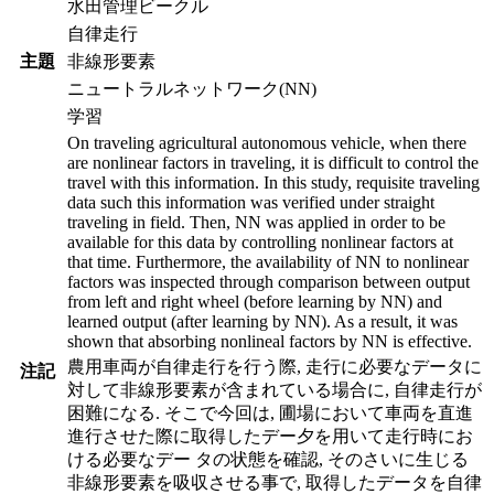
水田管理ビークル
自律走行
主題
非線形要素
ニュートラルネットワーク(NN)
学習
On traveling agricultural autonomous vehicle, when there
are nonlinear factors in traveling, it is difficult to control the
travel with this information. In this study, requisite traveling
data such this information was verified under straight
traveling in field. Then, NN was applied in order to be
available for this data by controlling nonlinear factors at
that time. Furthermore, the availability of NN to nonlinear
factors was inspected through comparison between output
from left and right wheel (before learning by NN) and
learned output (after learning by NN). As a result, it was
shown that absorbing nonlineal factors by NN is effective.
農用車両が自律走行を行う際, 走行に必要なデータに
注記
対して非線形要素が含まれている場合に, 自律走行が
困難になる. そこで今回は, 圃場において車両を直進
進行させた際に取得したデー夕を用いて走行時にお
ける必要なデー タの状態を確認, そのさいに生じる
非線形要素を吸収させる事で, 取得したデータを自律