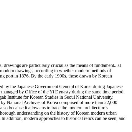
ral drawings are particularly crucial as the means of fundament
...
al
and modern drawings, according to whether modern methods of
ning port in 1876. By the early 1900s, those drawn by Korean
uced by the Japanese Government General of Korea during Japanese
gs managed by Office of the Yi Dynasty during the same time period
k Institute for Korean Studies in Seoul National University.
on by National Archives of Korea comprised of more than 22,000
 also because it allows us to trace the modern architecture’s
he thorough understanding on the history of Korean modern urban
. In addition, modern approaches to historical relics can be seen, and