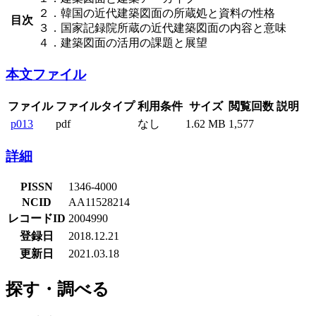
２．韓国の近代建築図面の所蔵処と資料の性格
目次
３．国家記録院所蔵の近代建築図面の内容と意味
４．建築図面の活用の課題と展望
本文ファイル
ファイル
ファイルタイプ
利用条件
サイズ
閲覧回数
説明
p013
pdf
なし
1.62 MB
1,577
詳細
PISSN
1346-4000
NCID
AA11528214
レコードID
2004990
登録日
2018.12.21
更新日
2021.03.18
探す・調べる