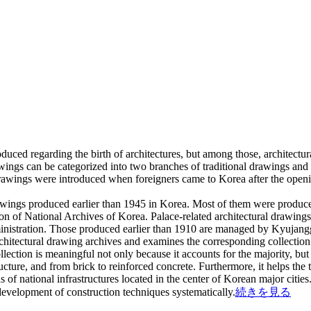
roduced regarding the birth of architectures, but among those, architectu
rawings can be categorized into two branches of traditional drawings 
 drawings were introduced when foreigners came to Korea after the ope
drawings produced earlier than 1945 in Korea. Most of them were prod
tion of National Archives of Korea. Palace-related architectural drawin
nistration. Those produced earlier than 1910 are managed by Kyujangga
rchitectural drawing archives and examines the corresponding collecti
llection is meaningful not only because it accounts for the majority, but
ucture, and from brick to reinforced concrete. Furthermore, it helps t
 of national infrastructures located in the center of Korean major cities
 development of construction techniques systematically.
続きを見る