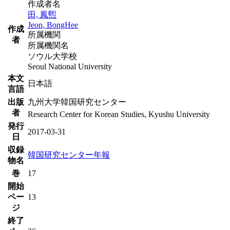
作成者名
田, 鳳煕
Jeon, BongHee
作成
所属機関
者
所属機関名
ソウル大学校
Seoul National University
本文
日本語
言語
出版
九州大学韓国研究センター
者
Research Center for Korean Studies, Kyushu University
発行
2017-03-31
日
収録
韓国研究センター年報
物名
巻
17
開始
ペー
13
ジ
終了