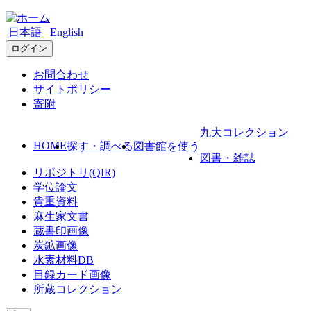
日本語
English
ログイン
お問合わせ
サイトポリシー
寄附
九大コレクション
HOME
探す・調べる
図書館を使う
図書・雑誌
リポジトリ(QIR)
学位論文
貴重資料
麻生家文書
蔵書印画像
炭鉱画像
水素材料DB
目録カード画像
所蔵コレクション