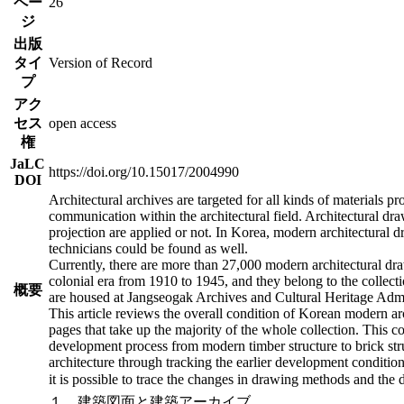
ペー
26
ジ
出版
タイ
Version of Record
プ
アク
セス
open access
権
JaLC
https://doi.org/10.15017/2004990
DOI
Architectural archives are targeted for all kinds of materials p
communication within the architectural field. Architectural d
projection are applied or not. In Korea, modern architectural
technicians could be found as well.
Currently, there are more than 27,000 modern architectural 
colonial era from 1910 to 1945, and they belong to the collec
概要
are housed at Jangseogak Archives and Cultural Heritage Admi
This article reviews the overall condition of Korean modern a
pages that take up the majority of the whole collection. This co
development process from modern timber structure to brick str
architecture through tracking the earlier development conditions
it is possible to trace the changes in drawing methods and the
１．建築図面と建築アーカイブ