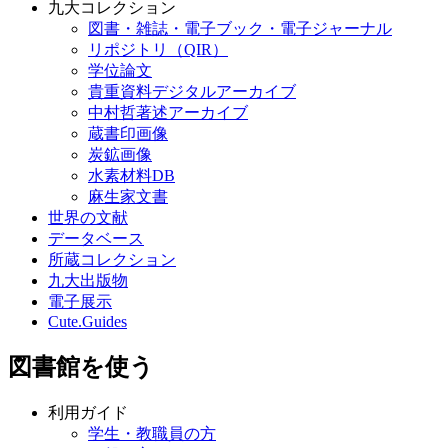
九大コレクション
図書・雑誌・電子ブック・電子ジャーナル
リポジトリ（QIR）
学位論文
貴重資料デジタルアーカイブ
中村哲著述アーカイブ
蔵書印画像
炭鉱画像
水素材料DB
麻生家文書
世界の文献
データベース
所蔵コレクション
九大出版物
電子展示
Cute.Guides
図書館を使う
利用ガイド
学生・教職員の方