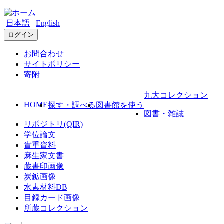
日本語
English
ログイン
お問合わせ
サイトポリシー
寄附
九大コレクション
HOME
探す・調べる
図書館を使う
図書・雑誌
リポジトリ(QIR)
学位論文
貴重資料
麻生家文書
蔵書印画像
炭鉱画像
水素材料DB
目録カード画像
所蔵コレクション