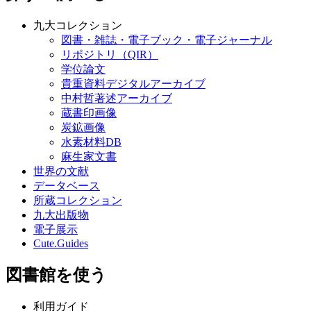
九大コレクション
図書・雑誌・電子ブック・電子ジャーナル
リポジトリ（QIR）
学位論文
貴重資料デジタルアーカイブ
中村哲著述アーカイブ
蔵書印画像
炭鉱画像
水素材料DB
麻生家文書
世界の文献
データベース
所蔵コレクション
九大出版物
電子展示
Cute.Guides
図書館を使う
利用ガイド