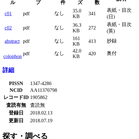
ル
プ
件
ズ
数
表紙・目次
35.0
なし
c01
pdf
341
KB
(日)
表紙・目次
36.3
なし
c02
pdf
272
KB
(英)
161
なし
抄録
abstract
pdf
413
KB
42.0
なし
奥付
pdf
420
colophon
KB
詳細
PISSN
1347-4286
NCID
AA11370798
レコードID
1905862
査読有無
査読無
登録日
2018.02.13
更新日
2018.07.19
探す・調べる