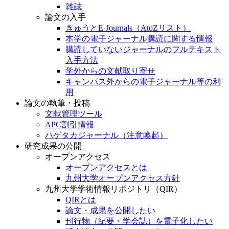
雑誌
論文の入手
きゅうとE-Journals（AtoZリスト）
本学の電子ジャーナル購読に関する情報
購読していないジャーナルのフルテキスト
入手方法
学外からの文献取り寄せ
キャンパス外からの電子ジャーナル等の利
用
論文の執筆・投稿
文献管理ツール
APC割引情報
ハゲタカジャーナル（注意喚起）
研究成果の公開
オープンアクセス
オープンアクセスとは
九州大学オープンアクセス方針
九州大学学術情報リポジトリ（QIR）
QIRとは
論文・成果を公開したい
刊行物（紀要・学会誌）を電子化したい