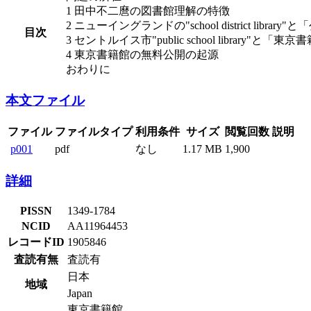
1 田中不二麿の図書館理解の特徴
2 ニューイングランドの"school district librar
目次
3 セントルイス市"public school library"と「東
4 東京書籍館の無料公開の起源
おわりに
本文ファイル
ファイル
ファイルタイプ
利用条件
サイズ
閲覧回数
説明
p001
pdf
なし
1.17 MB
1,900
詳細
PISSN
1349-1784
NCID
AA11964453
レコードID
1905846
査読有無
査読有
日本
地域
Japan
東京書籍館