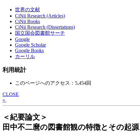
世界の文献
CiNii Research (Articles)
CiNii Books
CiNii Research (Dissertations)
国立国会図書館サーチ
Google
Google Scholar
Google Books
カーリル
利用統計
このページへのアクセス：5,454回
CLOSE
»
＜紀要論文＞
田中不二麿の図書館観の特徴とその起源 : “f