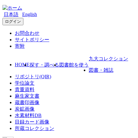
日本語
English
ログイン
お問合わせ
サイトポリシー
寄附
九大コレクション
HOME
探す・調べる
図書館を使う
図書・雑誌
リポジトリ(QIR)
学位論文
貴重資料
麻生家文書
蔵書印画像
炭鉱画像
水素材料DB
目録カード画像
所蔵コレクション