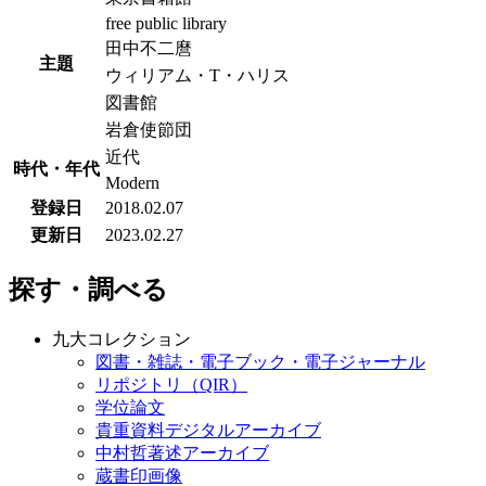
free public library
田中不二麿
主題
ウィリアム・T・ハリス
図書館
岩倉使節団
近代
時代・年代
Modern
登録日
2018.02.07
更新日
2023.02.27
探す・調べる
九大コレクション
図書・雑誌・電子ブック・電子ジャーナル
リポジトリ（QIR）
学位論文
貴重資料デジタルアーカイブ
中村哲著述アーカイブ
蔵書印画像