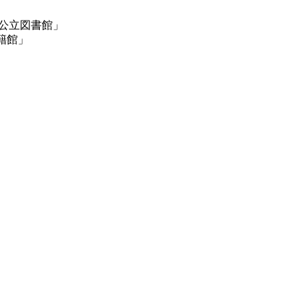
y"と「公立図書館」
京書籍館」