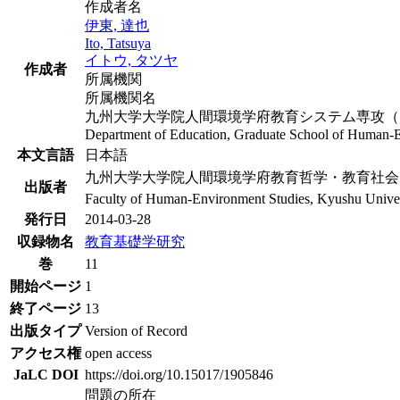
作成者名
伊東, 達也
Ito, Tatsuya
イトウ, タツヤ
作成者
所属機関
所属機関名
九州大学大学院人間環境学府教育システム専攻（図
Department of Education, Graduate School of Human-E
本文言語
日本語
九州大学大学院人間環境学府教育哲学・教育社会
出版者
Faculty of Human-Environment Studies, Kyushu Univer
発行日
2014-03-28
収録物名
教育基礎学研究
巻
11
開始ページ
1
終了ページ
13
出版タイプ
Version of Record
アクセス権
open access
JaLC DOI
https://doi.org/10.15017/1905846
問題の所在