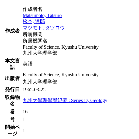
作成者名
Matsumoto, Tatsuro
松本, 達郎
マツモト, タツロウ
作成者
所属機関
所属機関名
Faculty of Science, Kyushu University
九州大学理学部
本文言
英語
語
Faculty of Science, Kyushu University
出版者
九州大学理学部
発行日
1965-03-25
収録物
九州大學理學部紀要 : Series D, Geology
名
巻
16
号
1
開始ペ
1
ージ