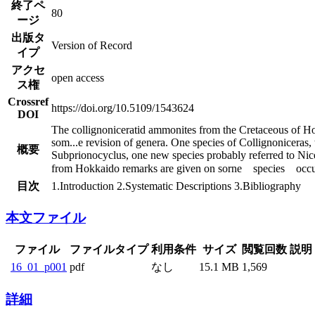
終了ペ
80
ージ
出版タ
Version of Record
イプ
アクセ
open access
ス権
Crossref
https://doi.org/10.5109/1543624
DOI
The collignoniceratid ammonites from the Cretaceous of Hok
som
...
e revision of genera. One species of Collignoniceras
概要
Subprionocyclus, one new species probably referred to Nice
from Hokkaido remarks are given on sorne species o
目次
1.Introduction 2.Systematic Descriptions 3.Bibliography
本文ファイル
ファイル
ファイルタイプ
利用条件
サイズ
閲覧回数
説明
16_01_p001
pdf
なし
15.1 MB
1,569
詳細