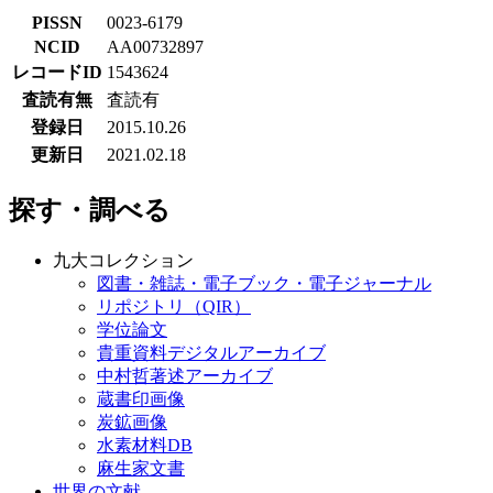
PISSN
0023-6179
NCID
AA00732897
レコードID
1543624
査読有無
査読有
登録日
2015.10.26
更新日
2021.02.18
探す・調べる
九大コレクション
図書・雑誌・電子ブック・電子ジャーナル
リポジトリ（QIR）
学位論文
貴重資料デジタルアーカイブ
中村哲著述アーカイブ
蔵書印画像
炭鉱画像
水素材料DB
麻生家文書
世界の文献