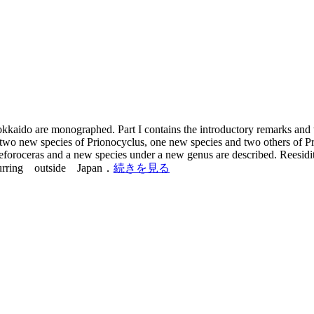
kaido are monographed. Part I contains the introductory remarks and th
, two new species of Prionocyclus, one new species and two others of P
foroceras and a new species under a new genus are described. Reesidite
ccurring outside Japan．
続きを見る