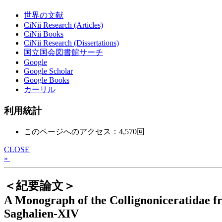
世界の文献
CiNii Research (Articles)
CiNii Books
CiNii Research (Dissertations)
国立国会図書館サーチ
Google
Google Scholar
Google Books
カーリル
利用統計
このページへのアクセス：4,570回
CLOSE
»
＜紀要論文＞
A Monograph of the Collignoniceratidae f
Saghalien-XIV