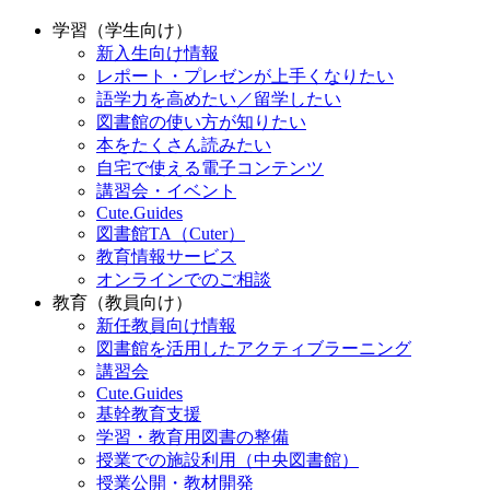
学習（学生向け）
新入生向け情報
レポート・プレゼンが上手くなりたい
語学力を高めたい／留学したい
図書館の使い方が知りたい
本をたくさん読みたい
自宅で使える電子コンテンツ
講習会・イベント
Cute.Guides
図書館TA（Cuter）
教育情報サービス
オンラインでのご相談
教育（教員向け）
新任教員向け情報
図書館を活用したアクティブラーニング
講習会
Cute.Guides
基幹教育支援
学習・教育用図書の整備
授業での施設利用（中央図書館）
授業公開・教材開発