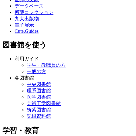
データベース
所蔵コレクション
九大出版物
電子展示
Cute.Guides
図書館を使う
利用ガイド
学生・教職員の方
一般の方
各図書館
中央図書館
理系図書館
医学図書館
芸術工学図書館
筑紫図書館
記録資料館
学習・教育