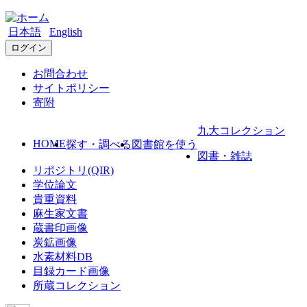
日本語
English
ログイン
お問合わせ
サイトポリシー
寄附
九大コレクション
HOME
探す・調べる
図書館を使う
図書・雑誌
リポジトリ(QIR)
学位論文
貴重資料
麻生家文書
蔵書印画像
炭鉱画像
水素材料DB
目録カード画像
所蔵コレクション