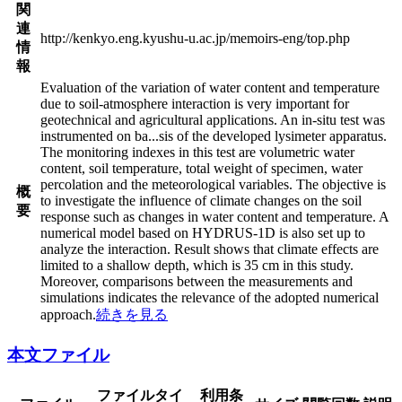
関
連
http://kenkyo.eng.kyushu-u.ac.jp/memoirs-eng/top.php
情
報
Evaluation of the variation of water content and temperature
due to soil-atmosphere interaction is very important for
geotechnical and agricultural applications. An in-situ test was
instrumented on ba
...
sis of the developed lysimeter apparatus.
The monitoring indexes in this test are volumetric water
content, soil temperature, total weight of specimen, water
percolation and the meteorological variables. The objective is
概
to investigate the influence of climate changes on the soil
要
response such as changes in water content and temperature. A
numerical model based on HYDRUS-1D is also set up to
analyze the interaction. Result shows that climate effects are
limited to a shallow depth, which is 35 cm in this study.
Moreover, comparisons between the measurements and
simulations indicates the relevance of the adopted numerical
approach.
続きを見る
本文ファイル
ファイルタイ
利用条