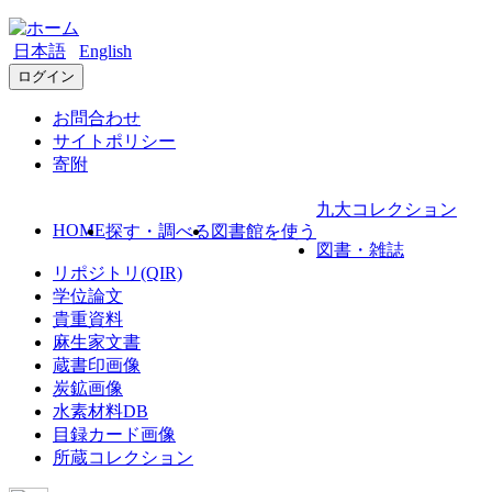
日本語
English
ログイン
お問合わせ
サイトポリシー
寄附
九大コレクション
HOME
探す・調べる
図書館を使う
図書・雑誌
リポジトリ(QIR)
学位論文
貴重資料
麻生家文書
蔵書印画像
炭鉱画像
水素材料DB
目録カード画像
所蔵コレクション