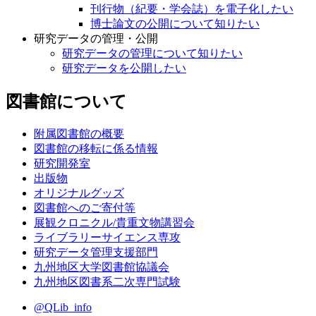
刊行物（紀要・学会誌）を電子化したい
博士論文の公開について知りたい
研究データの管理・公開
研究データの管理について知りたい
研究データを公開したい
図書館について
附属図書館の概要
図書館の移転に係る情報
研究開発室
出版物
オリジナルグッズ
図書館へのご寄付等
展観クロニクル/貴重文物講習会
ライブラリーサイエンス専攻
研究データ管理支援部門
九州地区大学図書館協議会
九州地区図書系二次専門試験
@QLib_info