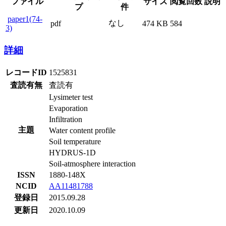
ファイル
サイズ
閲覧回数
説明
プ
件
paper1(74-
なし
pdf
474 KB
584
3)
詳細
レコードID
1525831
査読有無
査読有
Lysimeter test
Evaporation
Infiltration
主題
Water content profile
Soil temperature
HYDRUS-1D
Soil-atmosphere interaction
ISSN
1880-148X
NCID
AA11481788
登録日
2015.09.28
更新日
2020.10.09