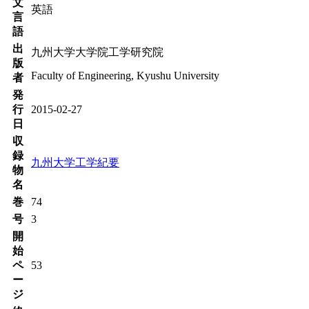
文
英語
言
語
出
九州大学大学院工学研究院
版
Faculty of Engineering, Kyushu University
者
発
行
2015-02-27
日
収
録
九州大学工学紀要
物
名
巻
74
号
3
開
始
ペ
53
ー
ジ