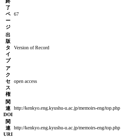
終
了
ペ
67
ー
ジ
出
版
タ
Version of Record
イ
プ
ア
ク
セ
open access
ス
権
関
http://kenkyo.eng.kyushu-u.ac.jp/memoirs-eng/top.php
連
DOI
関
http://kenkyo.eng.kyushu-u.ac.jp/memoirs-eng/top.php
連
URI