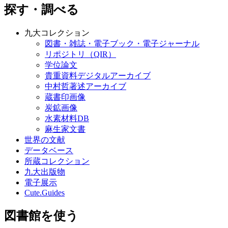
探す・調べる
九大コレクション
図書・雑誌・電子ブック・電子ジャーナル
リポジトリ（QIR）
学位論文
貴重資料デジタルアーカイブ
中村哲著述アーカイブ
蔵書印画像
炭鉱画像
水素材料DB
麻生家文書
世界の文献
データベース
所蔵コレクション
九大出版物
電子展示
Cute.Guides
図書館を使う