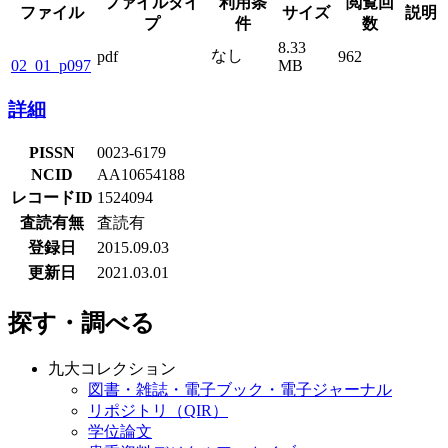
ファイルタイ
利用条
閲覧回
ファイル
サイズ
説明
プ
件
数
8.33
なし
pdf
962
02_01_p097
MB
詳細
PISSN
0023-6179
NCID
AA10654188
レコードID
1524094
査読有無
査読有
登録日
2015.09.03
更新日
2021.03.01
探す・調べる
九大コレクション
図書・雑誌・電子ブック・電子ジャーナル
リポジトリ（QIR）
学位論文