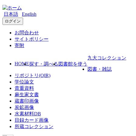
日本語
English
ログイン
お問合わせ
サイトポリシー
寄附
九大コレクション
HOME
探す・調べる
図書館を使う
図書・雑誌
リポジトリ(QIR)
学位論文
貴重資料
麻生家文書
蔵書印画像
炭鉱画像
水素材料DB
目録カード画像
所蔵コレクション