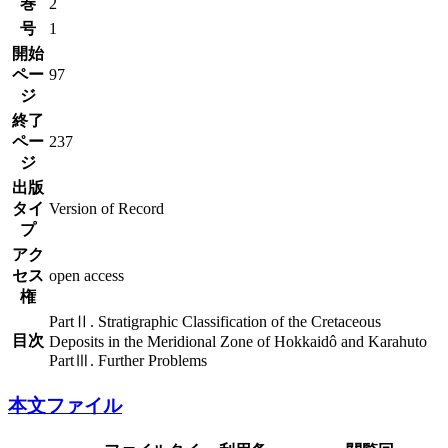
巻
2
号
1
開始
ペー
97
ジ
終了
ペー
237
ジ
出版
タイ
Version of Record
プ
アク
セス
open access
権
PartⅡ. Stratigraphic Classification of the Cretaceous
目次
Deposits in the Meridional Zone of Hokkaidô and Karahuto
PartⅢ. Further Problems
本文ファイル