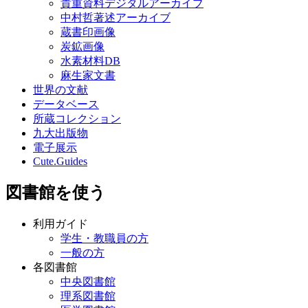
貴重資料デジタルアーカイブ
中村哲著述アーカイブ
蔵書印画像
炭鉱画像
水素材料DB
麻生家文書
世界の文献
データベース
所蔵コレクション
九大出版物
電子展示
Cute.Guides
図書館を使う
利用ガイド
学生・教職員の方
一般の方
各図書館
中央図書館
理系図書館