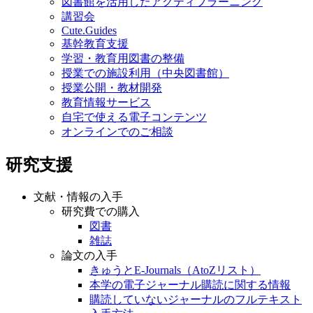
図書館を活用したアクティブラーニング
講習会
Cute.Guides
基幹教育支援
学習・教育用図書の整備
授業での施設利用（中央図書館）
授業公開・教材開発
教育情報サービス
自宅で使える電子コンテンツ
オンラインでのご相談
研究支援
文献・情報の入手
研究費での購入
図書
雑誌
論文の入手
きゅうとE-Journals（AtoZリスト）
本学の電子ジャーナル購読に関する情報
購読していないジャーナルのフルテキスト