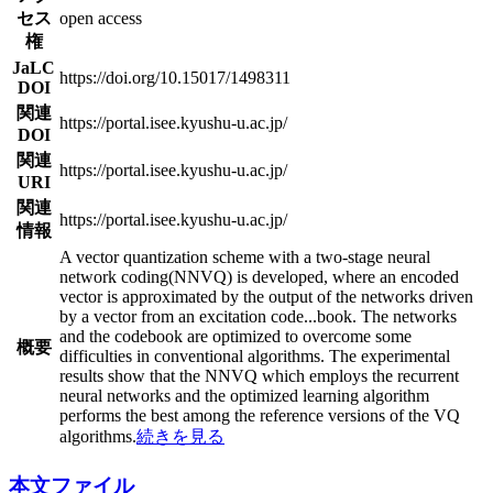
セス
open access
権
JaLC
https://doi.org/10.15017/1498311
DOI
関連
https://portal.isee.kyushu-u.ac.jp/
DOI
関連
https://portal.isee.kyushu-u.ac.jp/
URI
関連
https://portal.isee.kyushu-u.ac.jp/
情報
A vector quantization scheme with a two-stage neural
network coding(NNVQ) is developed, where an encoded
vector is approximated by the output of the networks driven
by a vector from an excitation code
...
book. The networks
and the codebook are optimized to overcome some
概要
difficulties in conventional algorithms. The experimental
results show that the NNVQ which employs the recurrent
neural networks and the optimized learning algorithm
performs the best among the reference versions of the VQ
algorithms.
続きを見る
本文ファイル