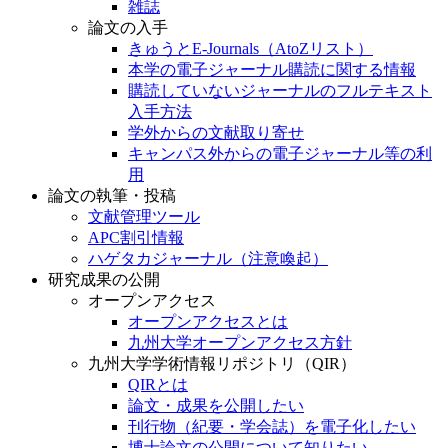
雑誌
論文の入手
きゅうとE-Journals（AtoZリスト）
本学の電子ジャーナル購読に関する情報
購読していないジャーナルのフルテキスト
入手方法
学外からの文献取り寄せ
キャンパス外からの電子ジャーナル等の利
用
論文の執筆・投稿
文献管理ツール
APC割引情報
ハゲタカジャーナル（注意喚起）
研究成果の公開
オープンアクセス
オープンアクセスとは
九州大学オープンアクセス方針
九州大学学術情報リポジトリ（QIR）
QIRとは
論文・成果を公開したい
刊行物（紀要・学会誌）を電子化したい
博士論文の公開について知りたい