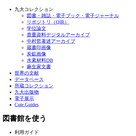
九大コレクション
図書・雑誌・電子ブック・電子ジャーナル
リポジトリ（QIR）
学位論文
貴重資料デジタルアーカイブ
中村哲著述アーカイブ
蔵書印画像
炭鉱画像
水素材料DB
麻生家文書
世界の文献
データベース
所蔵コレクション
九大出版物
電子展示
Cute.Guides
図書館を使う
利用ガイド