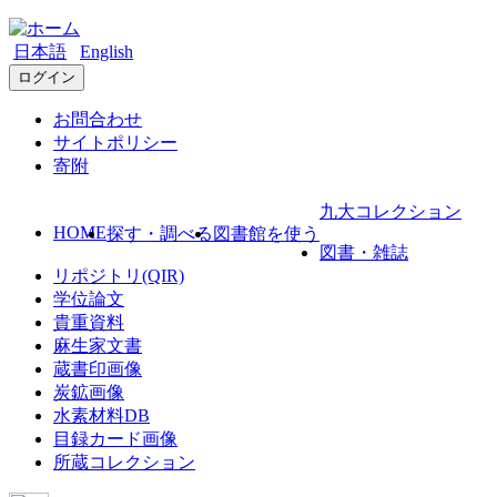
日本語
English
ログイン
お問合わせ
サイトポリシー
寄附
九大コレクション
HOME
探す・調べる
図書館を使う
図書・雑誌
リポジトリ(QIR)
学位論文
貴重資料
麻生家文書
蔵書印画像
炭鉱画像
水素材料DB
目録カード画像
所蔵コレクション