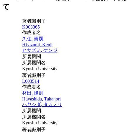
て
著者識別子
K003365
作成者名
久住, 憲嗣
Hisazumi, Kenji
ヒサズミ, ケンジ
所属機関
所属機関名
Kyushu University
著者識別子
L003514
作成者名
林田, 隆則
Hayashida, Takanori
ハヤシダ, タカノリ
所属機関
所属機関名
Kyushu University
著者識別子