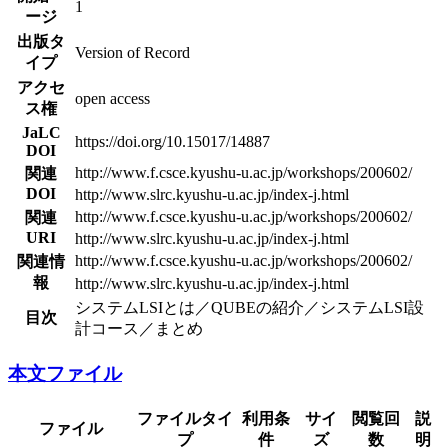
1
ージ
出版タ
Version of Record
イプ
アクセ
open access
ス権
JaLC
https://doi.org/10.15017/14887
DOI
http://www.f.csce.kyushu-u.ac.jp/workshops/200602/
関連
DOI
http://www.slrc.kyushu-u.ac.jp/index-j.html
http://www.f.csce.kyushu-u.ac.jp/workshops/200602/
関連
URI
http://www.slrc.kyushu-u.ac.jp/index-j.html
http://www.f.csce.kyushu-u.ac.jp/workshops/200602/
関連情
報
http://www.slrc.kyushu-u.ac.jp/index-j.html
システムLSIとは／QUBEの紹介／システムLSI設
目次
計コース／まとめ
本文ファイル
ファイルタイ
利用条
サイ
閲覧回
説
ファイル
プ
件
ズ
数
明