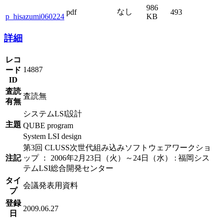
986
なし
pdf
493
p_hisazumi060224
KB
詳細
レコ
14887
ード
ID
査読
査読無
有無
システムLSI設計
主題
QUBE program
System LSI design
第3回 CLUSS次世代組み込みソフトウェアワークショ
注記
ップ ： 2006年2月23日（火）～24日（水） : 福岡シス
テムLSI総合開発センター
タイ
会議発表用資料
プ
登録
2009.06.27
日