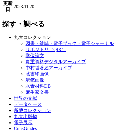
更新
2023.11.20
日
探す・調べる
九大コレクション
図書・雑誌・電子ブック・電子ジャーナル
リポジトリ（QIR）
学位論文
貴重資料デジタルアーカイブ
中村哲著述アーカイブ
蔵書印画像
炭鉱画像
水素材料DB
麻生家文書
世界の文献
データベース
所蔵コレクション
九大出版物
電子展示
Cute.Guides