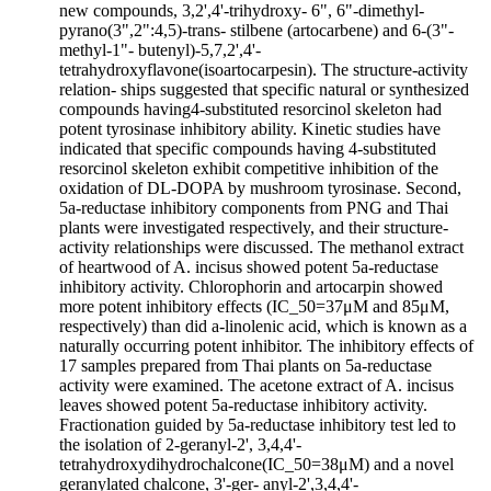
new compounds, 3,2',4'-trihydroxy- 6", 6"-dimethyl-
pyrano(3",2":4,5)-trans- stilbene (artocarbene) and 6-(3"-
methyl-1"- butenyl)-5,7,2',4'-
tetrahydroxyflavone(isoartocarpesin). The structure-activity
relation- ships suggested that specific natural or synthesized
compounds having4-substituted resorcinol skeleton had
potent tyrosinase inhibitory ability. Kinetic studies have
indicated that specific compounds having 4-substituted
resorcinol skeleton exhibit competitive inhibition of the
oxidation of DL-DOPA by mushroom tyrosinase. Second,
5a-reductase inhibitory components from PNG and Thai
plants were investigated respectively, and their structure-
activity relationships were discussed. The methanol extract
of heartwood of A. incisus showed potent 5a-reductase
inhibitory activity. Chlorophorin and artocarpin showed
more potent inhibitory effects (IC_50=37μM and 85μM,
respectively) than did a-linolenic acid, which is known as a
naturally occurring potent inhibitor. The inhibitory effects of
17 samples prepared from Thai plants on 5a-reductase
activity were examined. The acetone extract of A. incisus
leaves showed potent 5a-reductase inhibitory activity.
Fractionation guided by 5a-reductase inhibitory test led to
the isolation of 2-geranyl-2', 3,4,4'-
tetrahydroxydihydrochalcone(IC_50=38μM) and a novel
geranylated chalcone, 3'-ger- anyl-2',3,4,4'-