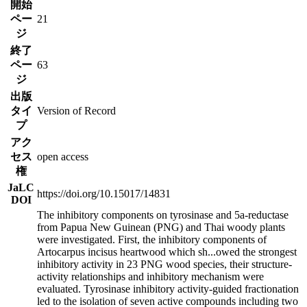
開始
ペー
21
ジ
終了
ペー
63
ジ
出版
タイ
Version of Record
プ
アク
セス
open access
権
JaLC
https://doi.org/10.15017/14831
DOI
The inhibitory components on tyrosinase and 5a-reductase
from Papua New Guinean (PNG) and Thai woody plants
were investigated. First, the inhibitory components of
Artocarpus incisus heartwood which sh
...
owed the strongest
inhibitory activity in 23 PNG wood species, their structure-
activity relationships and inhibitory mechanism were
evaluated. Tyrosinase inhibitory activity-guided fractionation
led to the isolation of seven active compounds including two