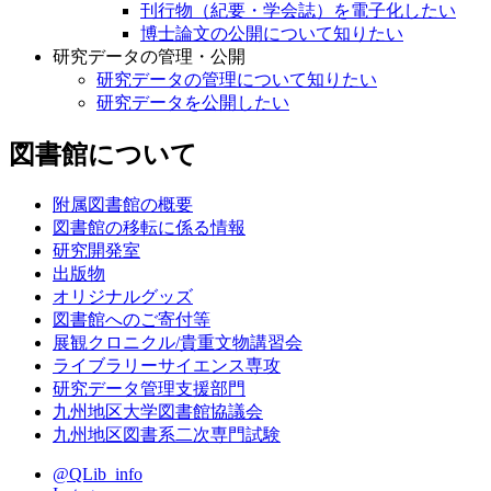
刊行物（紀要・学会誌）を電子化したい
博士論文の公開について知りたい
研究データの管理・公開
研究データの管理について知りたい
研究データを公開したい
図書館について
附属図書館の概要
図書館の移転に係る情報
研究開発室
出版物
オリジナルグッズ
図書館へのご寄付等
展観クロニクル/貴重文物講習会
ライブラリーサイエンス専攻
研究データ管理支援部門
九州地区大学図書館協議会
九州地区図書系二次専門試験
@QLib_info