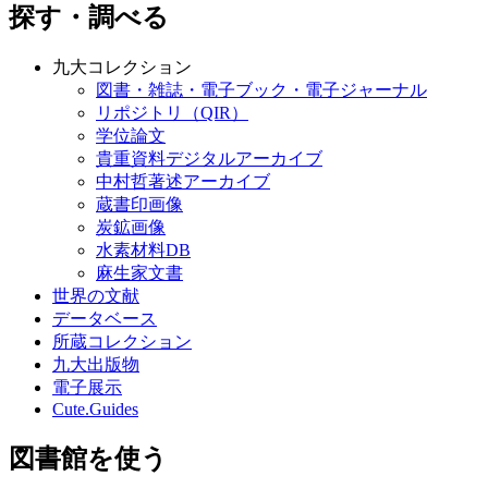
探す・調べる
九大コレクション
図書・雑誌・電子ブック・電子ジャーナル
リポジトリ（QIR）
学位論文
貴重資料デジタルアーカイブ
中村哲著述アーカイブ
蔵書印画像
炭鉱画像
水素材料DB
麻生家文書
世界の文献
データベース
所蔵コレクション
九大出版物
電子展示
Cute.Guides
図書館を使う