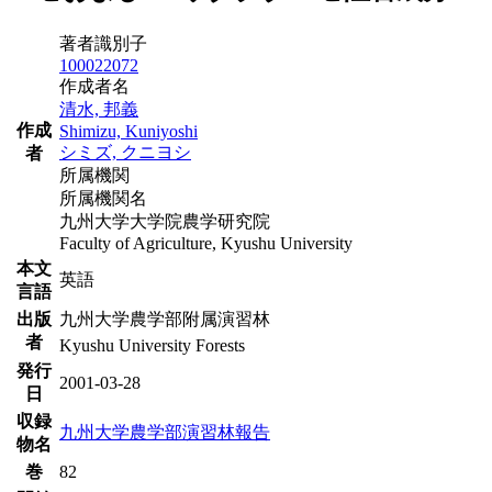
著者識別子
100022072
作成者名
清水, 邦義
作成
Shimizu, Kuniyoshi
シミズ, クニヨシ
者
所属機関
所属機関名
九州大学大学院農学研究院
Faculty of Agriculture, Kyushu University
本文
英語
言語
出版
九州大学農学部附属演習林
者
Kyushu University Forests
発行
2001-03-28
日
収録
九州大学農学部演習林報告
物名
巻
82