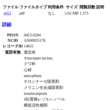
ファイル
ファイルタイプ
利用条件
サイズ
閲覧回数
説明
p021
pdf
なし
2.62 MB
1,573
詳細
PISSN
0453-0284
NCID
AN00055178
レコードID
14831
査読有無
査読有
Artocarpus incisus
クワ科
心材
artocarbene
チロシナーゼ阻害剤
メラニン生合成阻害剤
isoartocarpesin
4位置換レゾルシノール
構造活性相関