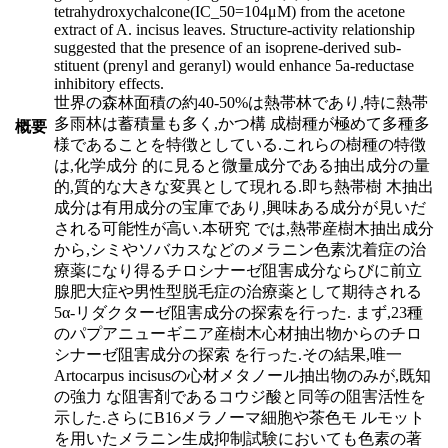
tetrahydroxychalcone(IC_50=104μM) from the acetone
extract of A. incisus leaves. Structure-activity relationship
suggested that the presence of an isoprene-derived sub-
stituent (prenyl and geranyl) would enhance 5a-reductase
inhibitory effects.
世界の森林面積の約40-50%は熱帯林であり,特に熱帯
多雨林は蓄積量も多く,かつ構 成樹種が極めて多種多
概要
様であることを特徴としている.これらの樹種の特徴
は,化学成分 的に見ると微量成分である抽出成分の量
的,質的な大きな変異として現れる.即ち熱帯樹 木抽出
成分は有用成分の宝庫であり,興味ある成分が見いだ
される可能性が高い.本研究 では,熱帯産樹木抽出成分
から,シミやソバカスなどのメラニン色素沈着症の治
療薬になり得るチロシナーゼ阻害成分ならびに前立
腺肥大症や男性型脱毛症の治療薬として期待される
5α-リダクターゼ阻害成分の探索を行った. まず,23種
のパプアニューギニア産樹木心材抽出物からのチロ
シナーゼ阻害成分の探索 を行った.その結果,唯一
Artocarpus incisusの心材メタノール抽出物のみが,既知
の強力 な阻害剤であるコウジ酸と同等の阻害活性を
示した.さらにB16メラノーマ細胞や茶色モ ルモット
を用いたメラニン生成抑制試験においても色素の著