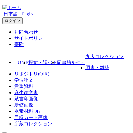
日本語
English
ログイン
お問合わせ
サイトポリシー
寄附
九大コレクション
HOME
探す・調べる
図書館を使う
図書・雑誌
リポジトリ(QIR)
学位論文
貴重資料
麻生家文書
蔵書印画像
炭鉱画像
水素材料DB
目録カード画像
所蔵コレクション