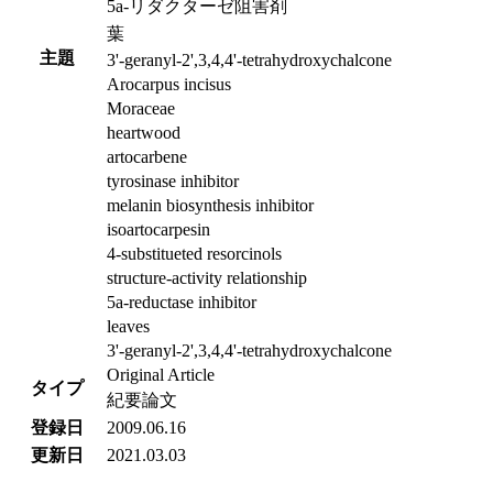
5a-リダクターゼ阻害剤
葉
主題
3'-geranyl-2',3,4,4'-tetrahydroxychalcone
Arocarpus incisus
Moraceae
heartwood
artocarbene
tyrosinase inhibitor
melanin biosynthesis inhibitor
isoartocarpesin
4-substitueted resorcinols
structure-activity relationship
5a-reductase inhibitor
leaves
3'-geranyl-2',3,4,4'-tetrahydroxychalcone
Original Article
タイプ
紀要論文
登録日
2009.06.16
更新日
2021.03.03