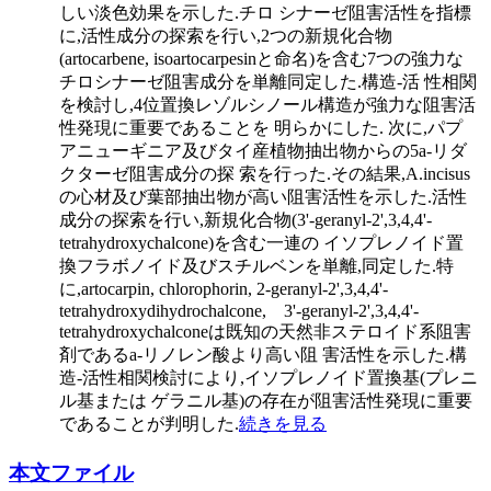
しい淡色効果を示した.チロ シナーゼ阻害活性を指標
に,活性成分の探索を行い,2つの新規化合物
(artocarbene, isoartocarpesinと命名)を含む7つの強力な
チロシナーゼ阻害成分を単離同定した.構造-活 性相関
を検討し,4位置換レゾルシノール構造が強力な阻害活
性発現に重要であることを 明らかにした. 次に,パプ
アニューギニア及びタイ産植物抽出物からの5a-リダ
クターゼ阻害成分の探 索を行った.その結果,A.incisus
の心材及び葉部抽出物が高い阻害活性を示した.活性
成分の探索を行い,新規化合物(3'-geranyl-2',3,4,4'-
tetrahydroxychalcone)を含む一連の イソプレノイド置
換フラボノイド及びスチルベンを単離,同定した.特
に,artocarpin, chlorophorin, 2-geranyl-2',3,4,4'-
tetrahydroxydihydrochalcone, 3'-geranyl-2',3,4,4'-
tetrahydroxychalconeは既知の天然非ステロイド系阻害
剤であるa-リノレン酸より高い阻 害活性を示した.構
造-活性相関検討により,イソプレノイド置換基(プレニ
ル基または ゲラニル基)の存在が阻害活性発現に重要
であることが判明した.
続きを見る
本文ファイル