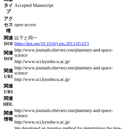
タイ
Accepted Manuscript
プ
アク
セス
open access
権
関連
以下と同一
DOI
https://doi.org/10.1016/j.pss.2013.05.015
http://www.journals.elsevier.com/planetary-and-space-
関連
science
DOI
http://www.sci.kyushu-u.ac.jp/
http://www.journals.elsevier.com/planetary-and-space-
関連
science
URI
http://www.sci.kyushu-u.ac.jp/
関連
URI
関連
HDL
http://www.journals.elsevier.com/planetary-and-space-
関連
science
情報
http://www.sci.kyushu-u.ac.jp/
We developed an iterative method for determining the time-