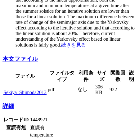
maximum and minimum temperatures at a given time after
the summer solstice for an iterative solution are lower than
those for a linear solution. The maximum difference between
rate of change of the semimajor axis due to the Yarkovsky
effect according to the iterative solution and that according to
the linear solution is about 20%. Therefore, current
understanding of the Yarkovsky effect based on linear
solutions is fairly good.
続きを見る
本文ファイル
ファイルタ
利用条
サイ
閲覧回
説
ファイル
イプ
件
ズ
数
明
306
なし
pdf
922
Sekiya_Shimoda2013
KB
詳細
レコードID
1448921
査読有無
査読有
temperature