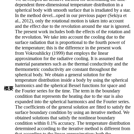
dependent three-dimensional temperature distribution in a
spherical body with smooth surface that is irradiated by a star.
In the method devel
...
oped in our previous paper (Sekiya et
al., 2012), only the rotational motion is taken into account
and the effect due to the revolution around the star is ignored.
The present work includes both the effects of the rotation and
the revolution. We take into account the cooling due to the
surface radiation that is proportional to the fourth power of
the temperature; this is the difference in the present work
from Vokrouhlicky (1999) that employs the linear
approximation for the radiative cooling. It is assumed that
material parameters such as the thermal conductivity and the
thermometric conductivity are constant throughout the
spherical body. We obtain a general solution for the
temperature distribution inside a body by using the spherical
harmonics and the spherical Bessel functions for space and
概要
the Fourier series for the time. The term in the boundary
condition that represents the heating due to the star is also
expanded into the spherical harmonics and the Fourier series.
The coefficients of the general solution are fitted to satisfy the
surface boundary condition by using an iterative method. We
obtained solutions that satisfy the nonlinear boundary
condition within 0.1% accuracy. The temperature distribution
determined according to the iterative method is different from
that according to the linear approximation; both the