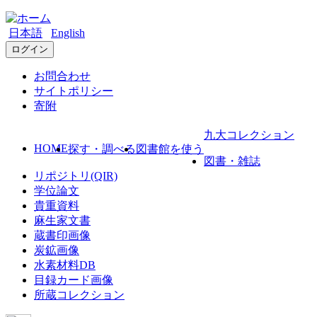
日本語
English
ログイン
お問合わせ
サイトポリシー
寄附
九大コレクション
HOME
探す・調べる
図書館を使う
図書・雑誌
リポジトリ(QIR)
学位論文
貴重資料
麻生家文書
蔵書印画像
炭鉱画像
水素材料DB
目録カード画像
所蔵コレクション