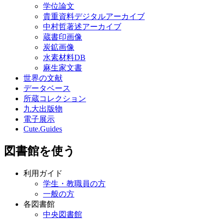
学位論文
貴重資料デジタルアーカイブ
中村哲著述アーカイブ
蔵書印画像
炭鉱画像
水素材料DB
麻生家文書
世界の文献
データベース
所蔵コレクション
九大出版物
電子展示
Cute.Guides
図書館を使う
利用ガイド
学生・教職員の方
一般の方
各図書館
中央図書館