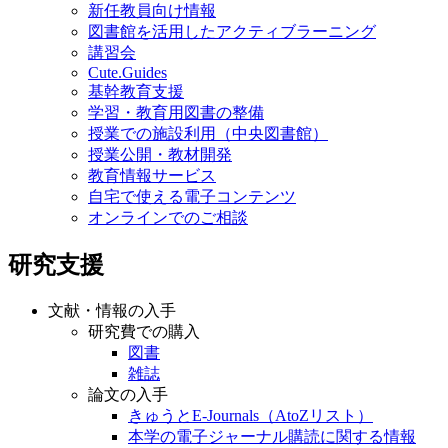
新任教員向け情報
図書館を活用したアクティブラーニング
講習会
Cute.Guides
基幹教育支援
学習・教育用図書の整備
授業での施設利用（中央図書館）
授業公開・教材開発
教育情報サービス
自宅で使える電子コンテンツ
オンラインでのご相談
研究支援
文献・情報の入手
研究費での購入
図書
雑誌
論文の入手
きゅうとE-Journals（AtoZリスト）
本学の電子ジャーナル購読に関する情報