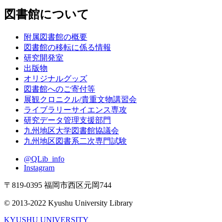
図書館について
附属図書館の概要
図書館の移転に係る情報
研究開発室
出版物
オリジナルグッズ
図書館へのご寄付等
展観クロニクル/貴重文物講習会
ライブラリーサイエンス専攻
研究データ管理支援部門
九州地区大学図書館協議会
九州地区図書系二次専門試験
@QLib_info
Instagram
〒819-0395 福岡市西区元岡744
© 2013-2022 Kyushu University Library
KYUSHU UNIVERSITY