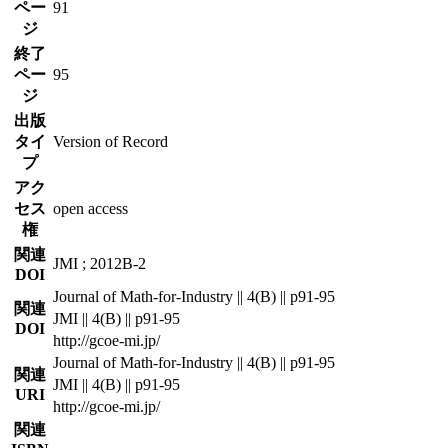
ペー
91
ジ
終了
ペー
95
ジ
出版
タイ
Version of Record
プ
アク
セス
open access
権
関連
JMI ; 2012B-2
DOI
Journal of Math-for-Industry || 4(B) || p91-95
関連
JMI || 4(B) || p91-95
DOI
http://gcoe-mi.jp/
Journal of Math-for-Industry || 4(B) || p91-95
関連
JMI || 4(B) || p91-95
URI
http://gcoe-mi.jp/
関連