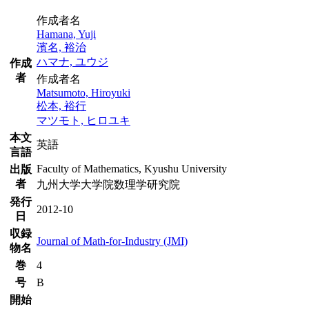
作成者名
Hamana, Yuji
濱名, 裕治
ハマナ, ユウジ
作成
者
作成者名
Matsumoto, Hiroyuki
松本, 裕行
マツモト, ヒロユキ
本文
英語
言語
Faculty of Mathematics, Kyushu University
出版
者
九州大学大学院数理学研究院
発行
2012-10
日
収録
Journal of Math-for-Industry (JMI)
物名
巻
4
号
B
開始