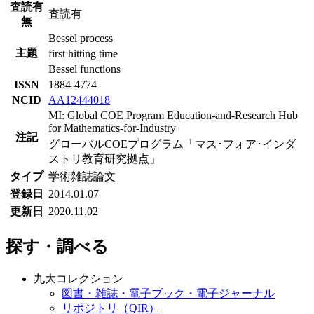
査読有
査読有
無
Bessel process
主題
first hitting time
Bessel functions
ISSN
1884-4774
NCID
AA12444018
MI: Global COE Program Education-and-Research Hub
for Mathematics-for-Industry
注記
グローバルCOEプログラム「マス･フォア･インダ
ストリ教育研究拠点」
タイプ
学術雑誌論文
登録日
2014.01.07
更新日
2020.11.02
探す・調べる
九大コレクション
図書・雑誌・電子ブック・電子ジャーナル
リポジトリ（QIR）