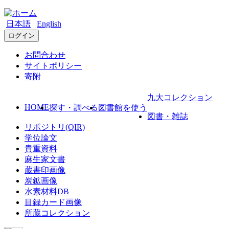
日本語
English
ログイン
お問合わせ
サイトポリシー
寄附
九大コレクション
HOME
探す・調べる
図書館を使う
図書・雑誌
リポジトリ(QIR)
学位論文
貴重資料
麻生家文書
蔵書印画像
炭鉱画像
水素材料DB
目録カード画像
所蔵コレクション