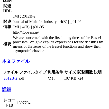
ISBN
関連
HDL
JMI ; 2012B-2
関連
Journal of Math-for-Industry || 4(B) || p91-95
情報
JMI || 4(B) || p91-95
http://gcoe-mi.jp/
We are concerned with the first hitting times of the Bessel
processes. We give explicit expressions for the densities by
概要
means of the zeros of the Bessel functions and show their
asymptotic behavior.
本文ファイル
ファイル
ファイルタイプ
利用条件
サイズ
閲覧回数
説明
2012B-2
pdf
なし
107 KB
724
詳細
レコー
1397704
ドID