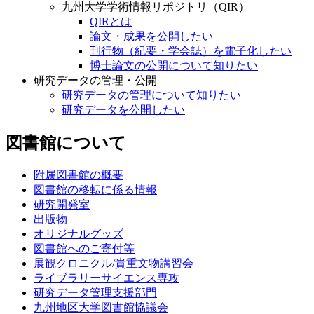
九州大学学術情報リポジトリ（QIR）
QIRとは
論文・成果を公開したい
刊行物（紀要・学会誌）を電子化したい
博士論文の公開について知りたい
研究データの管理・公開
研究データの管理について知りたい
研究データを公開したい
図書館について
附属図書館の概要
図書館の移転に係る情報
研究開発室
出版物
オリジナルグッズ
図書館へのご寄付等
展観クロニクル/貴重文物講習会
ライブラリーサイエンス専攻
研究データ管理支援部門
九州地区大学図書館協議会