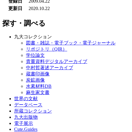
登録日
2009.04.22
更新日
2020.10.22
探す・調べる
九大コレクション
図書・雑誌・電子ブック・電子ジャーナル
リポジトリ（QIR）
学位論文
貴重資料デジタルアーカイブ
中村哲著述アーカイブ
蔵書印画像
炭鉱画像
水素材料DB
麻生家文書
世界の文献
データベース
所蔵コレクション
九大出版物
電子展示
Cute.Guides