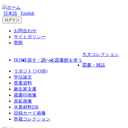
日本語
English
ログイン
お問合わせ
サイトポリシー
寄附
九大コレクション
HOME
探す・調べる
図書館を使う
図書・雑誌
リポジトリ(QIR)
学位論文
貴重資料
麻生家文書
蔵書印画像
炭鉱画像
水素材料DB
目録カード画像
所蔵コレクション