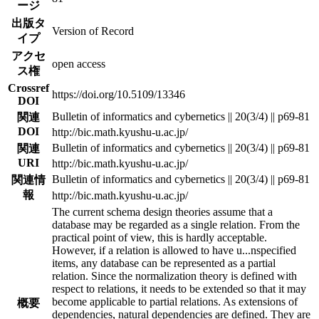
ージ
出版タ
Version of Record
イプ
アクセ
open access
ス権
Crossref
https://doi.org/10.5109/13346
DOI
Bulletin of informatics and cybernetics || 20(3/4) || p69-81
関連
DOI
http://bic.math.kyushu-u.ac.jp/
Bulletin of informatics and cybernetics || 20(3/4) || p69-81
関連
URI
http://bic.math.kyushu-u.ac.jp/
Bulletin of informatics and cybernetics || 20(3/4) || p69-81
関連情
報
http://bic.math.kyushu-u.ac.jp/
The current schema design theories assume that a
database may be regarded as a single relation. From the
practical point of view, this is hardly acceptable.
However, if a relation is allowed to have u
...
nspecified
items, any database can be represented as a partial
relation. Since the normalization theory is defined with
respect to relations, it needs to be extended so that it may
become applicable to partial relations. As extensions of
概要
dependencies, natural dependencies are defined. They are