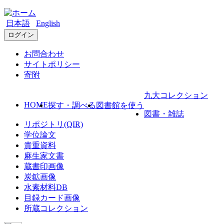
日本語
English
ログイン
お問合わせ
サイトポリシー
寄附
九大コレクション
HOME
探す・調べる
図書館を使う
図書・雑誌
リポジトリ(QIR)
学位論文
貴重資料
麻生家文書
蔵書印画像
炭鉱画像
水素材料DB
目録カード画像
所蔵コレクション