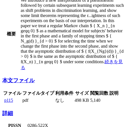
We introduce a new interpretation of a phenomenon
followed by certain subsequent learning experiments such
as shift problems in discrimination learning, and show
some limit theorems representing the r
...
ightness of such
experiments on the basis of our interpretation. In this
paper we treat a regular Markov chain $ { X_n }_{n
geqq 0} $ as a mathematical model for subjects' behavior
概要
in the first phase and a family of stopping times $ {
N_g(d) }_{d > 0} $ for selecting the time when we
change the first phase into the second phase, and show
that the asymptotic distribution of $ { f(X_{Ng}(d)) }_{d
> 0} $ is the same as the asymptotic distribution of $ {
f(X_n) }_{n geqq 0} $ under some conditions.
続きを見
る
本文ファイル
ファイル
ファイルタイプ
利用条件
サイズ
閲覧回数
説明
p115
pdf
なし
498 KB
5,140
詳細
PISSN
0286-522X