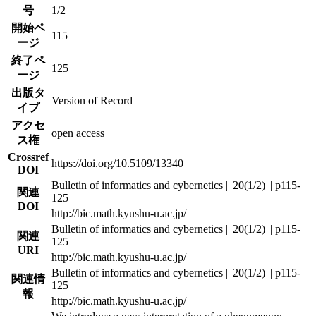
号
1/2
開始ペ
115
ージ
終了ペ
125
ージ
出版タ
Version of Record
イプ
アクセ
open access
ス権
Crossref
https://doi.org/10.5109/13340
DOI
Bulletin of informatics and cybernetics || 20(1/2) || p115-
関連
125
DOI
http://bic.math.kyushu-u.ac.jp/
Bulletin of informatics and cybernetics || 20(1/2) || p115-
関連
125
URI
http://bic.math.kyushu-u.ac.jp/
Bulletin of informatics and cybernetics || 20(1/2) || p115-
関連情
125
報
http://bic.math.kyushu-u.ac.jp/