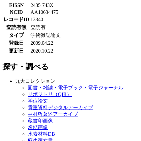
EISSN
2435-743X
NCID
AA10634475
レコードID
13340
査読有無
査読有
タイプ
学術雑誌論文
登録日
2009.04.22
更新日
2020.10.22
探す・調べる
九大コレクション
図書・雑誌・電子ブック・電子ジャーナル
リポジトリ（QIR）
学位論文
貴重資料デジタルアーカイブ
中村哲著述アーカイブ
蔵書印画像
炭鉱画像
水素材料DB
麻生家文書