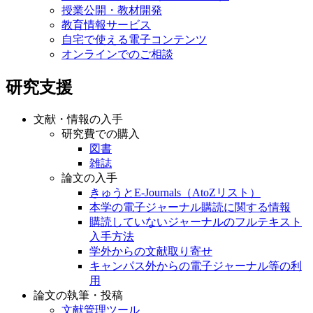
授業公開・教材開発
教育情報サービス
自宅で使える電子コンテンツ
オンラインでのご相談
研究支援
文献・情報の入手
研究費での購入
図書
雑誌
論文の入手
きゅうとE-Journals（AtoZリスト）
本学の電子ジャーナル購読に関する情報
購読していないジャーナルのフルテキスト
入手方法
学外からの文献取り寄せ
キャンパス外からの電子ジャーナル等の利
用
論文の執筆・投稿
文献管理ツール