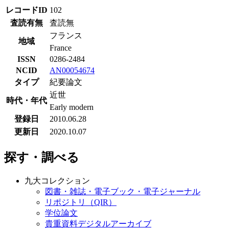
レコードID
102
査読有無
査読無
フランス
地域
France
ISSN
0286-2484
NCID
AN00054674
タイプ
紀要論文
近世
時代・年代
Early modern
登録日
2010.06.28
更新日
2020.10.07
探す・調べる
九大コレクション
図書・雑誌・電子ブック・電子ジャーナル
リポジトリ（QIR）
学位論文
貴重資料デジタルアーカイブ