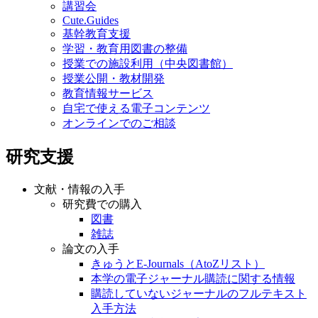
講習会
Cute.Guides
基幹教育支援
学習・教育用図書の整備
授業での施設利用（中央図書館）
授業公開・教材開発
教育情報サービス
自宅で使える電子コンテンツ
オンラインでのご相談
研究支援
文献・情報の入手
研究費での購入
図書
雑誌
論文の入手
きゅうとE-Journals（AtoZリスト）
本学の電子ジャーナル購読に関する情報
購読していないジャーナルのフルテキスト
入手方法