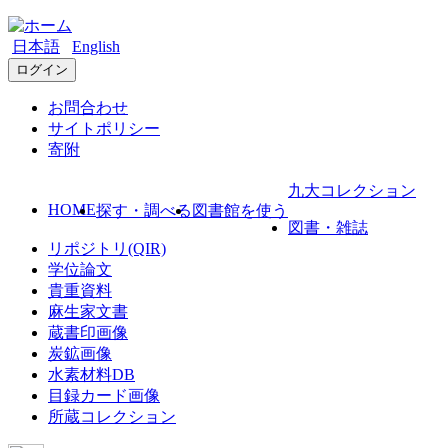
日本語
English
ログイン
お問合わせ
サイトポリシー
寄附
九大コレクション
HOME
探す・調べる
図書館を使う
図書・雑誌
リポジトリ(QIR)
学位論文
貴重資料
麻生家文書
蔵書印画像
炭鉱画像
水素材料DB
目録カード画像
所蔵コレクション