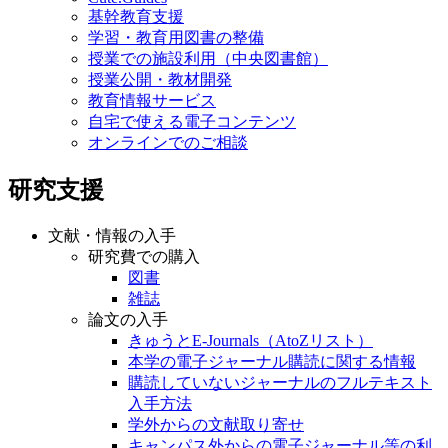
基幹教育支援
学習・教育用図書の整備
授業での施設利用（中央図書館）
授業公開・教材開発
教育情報サービス
自宅で使える電子コンテンツ
オンラインでのご相談
研究支援
文献・情報の入手
研究費での購入
図書
雑誌
論文の入手
きゅうとE-Journals（AtoZリスト）
本学の電子ジャーナル購読に関する情報
購読していないジャーナルのフルテキスト
入手方法
学外からの文献取り寄せ
キャンパス外からの電子ジャーナル等の利