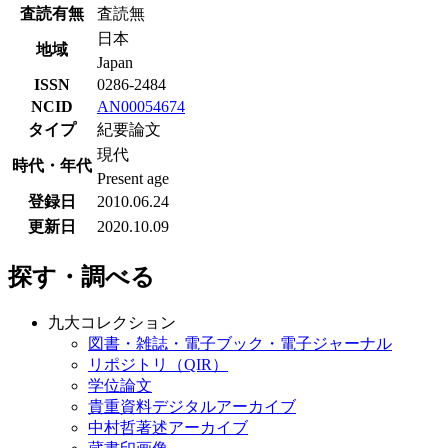
査読有無
査読無
日本
地域
Japan
ISSN
0286-2484
NCID
AN00054674
タイプ
紀要論文
現代
時代・年代
Present age
登録日
2010.06.24
更新日
2020.10.09
探す・調べる
九大コレクション
図書・雑誌・電子ブック・電子ジャーナル
リポジトリ（QIR）
学位論文
貴重資料デジタルアーカイブ
中村哲著述アーカイブ