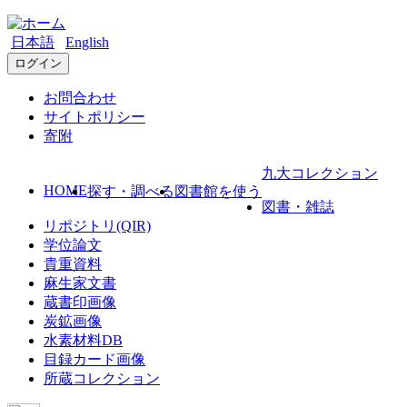
日本語
English
ログイン
お問合わせ
サイトポリシー
寄附
九大コレクション
HOME
探す・調べる
図書館を使う
図書・雑誌
リポジトリ(QIR)
学位論文
貴重資料
麻生家文書
蔵書印画像
炭鉱画像
水素材料DB
目録カード画像
所蔵コレクション