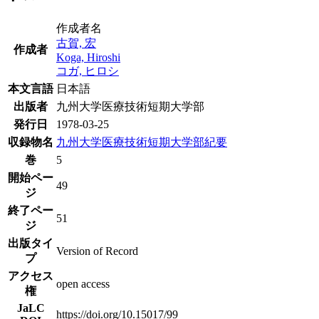
作成者名
古賀, 宏
作成者
Koga, Hiroshi
コガ, ヒロシ
本文言語
日本語
出版者
九州大学医療技術短期大学部
発行日
1978-03-25
収録物名
九州大学医療技術短期大学部紀要
巻
5
開始ペー
49
ジ
終了ペー
51
ジ
出版タイ
Version of Record
プ
アクセス
open access
権
JaLC
https://doi.org/10.15017/99