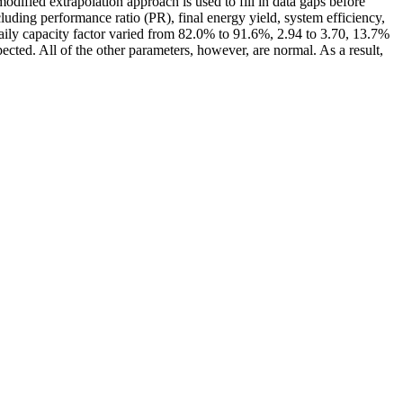
dified extrapolation approach is used to fill in data gaps before
uding performance ratio (PR), final energy yield, system efficiency,
e daily capacity factor varied from 82.0% to 91.6%, 2.94 to 3.70, 13.7%
ted. All of the other parameters, however, are normal. As a result,