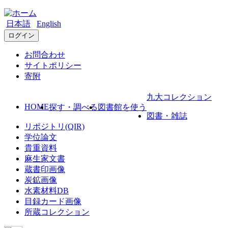
日本語
English
ログイン
お問合わせ
サイトポリシー
寄附
九大コレクション
HOME
探す・調べる
図書館を使う
図書・雑誌
リポジトリ(QIR)
学位論文
貴重資料
麻生家文書
蔵書印画像
炭鉱画像
水素材料DB
目録カード画像
所蔵コレクション