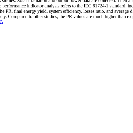
udies. Solar irradiation and output power data are collected. Then a mo
performance indicator analysis refers to the IEC 61724-1 standard, incl
t the PR, final energy yield, system efficiency, losses ratio, and averag
y. Compared to other studies, the PR values are much higher than expec
る