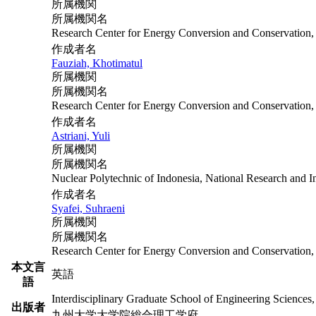
所属機関
所属機関名
Research Center for Energy Conversion and Conservation
作成者名
Fauziah, Khotimatul
所属機関
所属機関名
Research Center for Energy Conversion and Conservation
作成者名
Astriani, Yuli
所属機関
所属機関名
Nuclear Polytechnic of Indonesia, National Research and
作成者名
Syafei, Suhraeni
所属機関
所属機関名
Research Center for Energy Conversion and Conservation
本文言
英語
語
Interdisciplinary Graduate School of Engineering Sciences
出版者
九州大学大学院総合理工学府