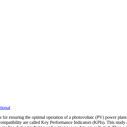
tional
for ensuring the optimal operation of a photovoltaic (PV) power plant 
rid compatibility are called Key Performance Indicators (KPIs). This st