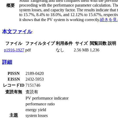
South Tangerang and then compares them with the previous st
proceeding with the performance parameter calculation. The 
概要
system losses, and capacity factor. The results indicate tha
to 15.7%, 8.4% to 18.0%, and 12.12% to 15.67%, respectivel
it shows that the PV system is working correctly.
続きを見
本文ファイル
ファイル
ファイルタイプ
利用条件
サイズ
閲覧回数
説明
p1916-1927
pdf
なし
2.56 MB
1,236
詳細
PISSN
2189-0420
EISSN
2432-5953
レコードID
7151746
査読有無
査読有
PV performance indicator
performance ratio
energy yield
主題
system losses