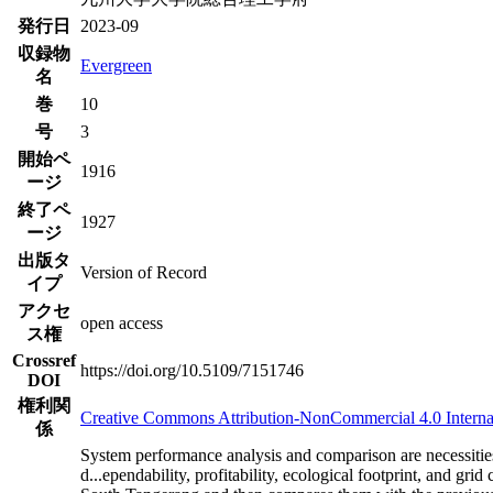
発行日
2023-09
収録物
Evergreen
名
巻
10
号
3
開始ペ
1916
ージ
終了ペ
1927
ージ
出版タ
Version of Record
イプ
アクセ
open access
ス権
Crossref
https://doi.org/10.5109/7151746
DOI
権利関
Creative Commons Attribution-NonCommercial 4.0 Interna
係
System performance analysis and comparison are necessities 
d
...
ependability, profitability, ecological footprint, and g