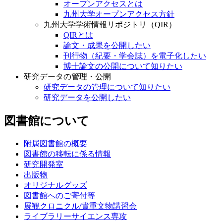
オープンアクセスとは
九州大学オープンアクセス方針
九州大学学術情報リポジトリ（QIR）
QIRとは
論文・成果を公開したい
刊行物（紀要・学会誌）を電子化したい
博士論文の公開について知りたい
研究データの管理・公開
研究データの管理について知りたい
研究データを公開したい
図書館について
附属図書館の概要
図書館の移転に係る情報
研究開発室
出版物
オリジナルグッズ
図書館へのご寄付等
展観クロニクル/貴重文物講習会
ライブラリーサイエンス専攻