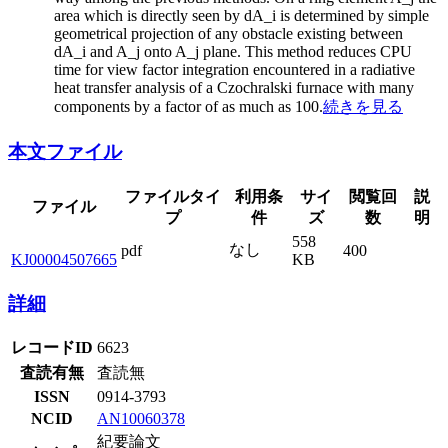
area which is directly seen by dA_i is determined by simple
geometrical projection of any obstacle existing between
dA_i and A_j onto A_j plane. This method reduces CPU
time for view factor integration encountered in a radiative
heat transfer analysis of a Czochralski furnace with many
components by a factor of as much as 100.
続きを見る
本文ファイル
ファイルタイ
利用条
サイ
閲覧回
説
ファイル
プ
件
ズ
数
明
558
なし
pdf
400
KJ00004507665
KB
詳細
レコードID
6623
査読有無
査読無
ISSN
0914-3793
NCID
AN10060378
紀要論文