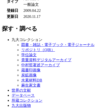
タイプ
一般論文
登録日
2009.04.22
更新日
2020.11.17
探す・調べる
九大コレクション
図書・雑誌・電子ブック・電子ジャーナル
リポジトリ（QIR）
学位論文
貴重資料デジタルアーカイブ
中村哲著述アーカイブ
蔵書印画像
炭鉱画像
水素材料DB
麻生家文書
世界の文献
データベース
所蔵コレクション
九大出版物