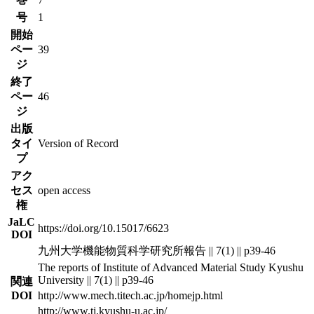
号
1
開始
ペー
39
ジ
終了
ペー
46
ジ
出版
タイ
Version of Record
プ
アク
セス
open access
権
JaLC
https://doi.org/10.15017/6623
DOI
九州大学機能物質科学研究所報告 || 7(1) || p39-46
The reports of Institute of Advanced Material Study Kyushu
University || 7(1) || p39-46
関連
DOI
http://www.mech.titech.ac.jp/homejp.html
http://www.tj.kyushu-u.ac.jp/