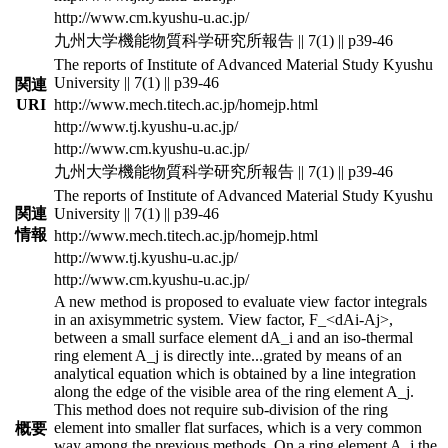
http://www.cm.kyushu-u.ac.jp/
九州大学機能物質科学研究所報告 || 7(1) || p39-46
The reports of Institute of Advanced Material Study Kyushu
University || 7(1) || p39-46
関連
URI
http://www.mech.titech.ac.jp/homejp.html
http://www.tj.kyushu-u.ac.jp/
http://www.cm.kyushu-u.ac.jp/
九州大学機能物質科学研究所報告 || 7(1) || p39-46
The reports of Institute of Advanced Material Study Kyushu
関連
University || 7(1) || p39-46
情報
http://www.mech.titech.ac.jp/homejp.html
http://www.tj.kyushu-u.ac.jp/
http://www.cm.kyushu-u.ac.jp/
A new method is proposed to evaluate view factor integrals
in an axisymmetric system. View factor, F_<dAi-Aj>,
between a small surface element dA_i and an iso-thermal
ring element A_j is directly inte
...
grated by means of an
analytical equation which is obtained by a line integration
along the edge of the visible area of the ring element A_j.
This method does not require sub-division of the ring
element into smaller flat surfaces, which is a very common
概要
way among the previous methods. On a ring element A_j the