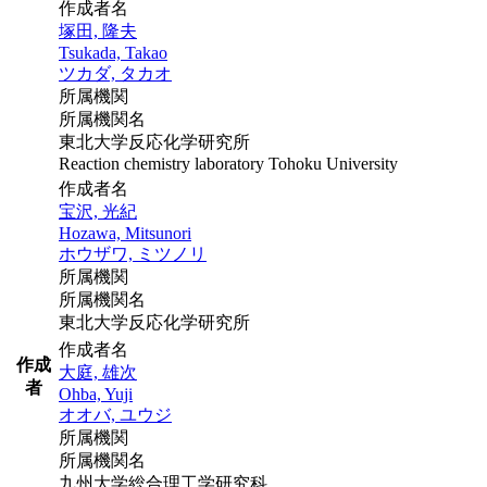
作成者名
塚田, 隆夫
Tsukada, Takao
ツカダ, タカオ
所属機関
所属機関名
東北大学反応化学研究所
Reaction chemistry laboratory Tohoku University
作成者名
宝沢, 光紀
Hozawa, Mitsunori
ホウザワ, ミツノリ
所属機関
所属機関名
東北大学反応化学研究所
作成者名
作成
大庭, 雄次
者
Ohba, Yuji
オオバ, ユウジ
所属機関
所属機関名
九州大学総合理工学研究科