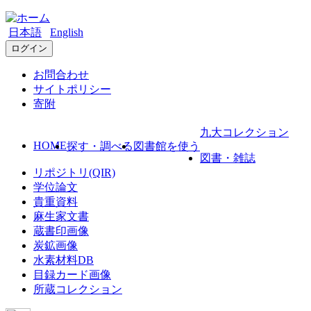
日本語
English
ログイン
お問合わせ
サイトポリシー
寄附
九大コレクション
HOME
探す・調べる
図書館を使う
図書・雑誌
リポジトリ(QIR)
学位論文
貴重資料
麻生家文書
蔵書印画像
炭鉱画像
水素材料DB
目録カード画像
所蔵コレクション