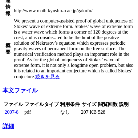
連
情
http://www.math.kyushu-u.ac.jp/gakufu/
報
We present a computer-assisted proof of global uniqueness of
Stokes’ wave of extreme form. Stokes’ wave of extreme form
is a water wave which forms a corner of 120 degrees at the
crest, and is conside
...
red to be the limit of the positive
solution of Nekrasov’s equation which expresses periodic
概
gravity waves of permanent form on the free surface. The
要
numerical verification method plays an important role in the
proof. As for the global uniqueness of Stokes’ wave of
extreme form, it is not only a longtime open problem, but also
it is related to an important conjecture which is called Stokes’
conjecture.
続きを見る
本文ファイル
ファイル
ファイルタイプ
利用条件
サイズ
閲覧回数
説明
2007-8
pdf
なし
207 KB
528
詳細