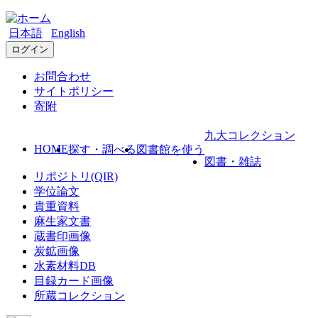
日本語
English
ログイン
お問合わせ
サイトポリシー
寄附
九大コレクション
HOME
探す・調べる
図書館を使う
図書・雑誌
リポジトリ(QIR)
学位論文
貴重資料
麻生家文書
蔵書印画像
炭鉱画像
水素材料DB
目録カード画像
所蔵コレクション