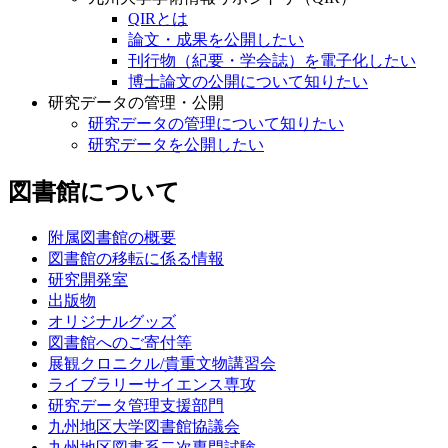
QIRとは
論文・成果を公開したい
刊行物（紀要・学会誌）を電子化したい
博士論文の公開について知りたい
研究データの管理・公開
研究データの管理について知りたい
研究データを公開したい
図書館について
附属図書館の概要
図書館の移転に係る情報
研究開発室
出版物
オリジナルグッズ
図書館へのご寄付等
展観クロニクル/貴重文物講習会
ライブラリーサイエンス専攻
研究データ管理支援部門
九州地区大学図書館協議会
九州地区図書系二次専門試験