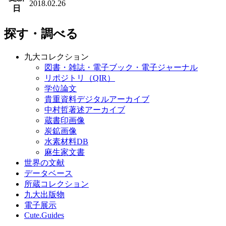
2018.02.26
日
探す・調べる
九大コレクション
図書・雑誌・電子ブック・電子ジャーナル
リポジトリ（QIR）
学位論文
貴重資料デジタルアーカイブ
中村哲著述アーカイブ
蔵書印画像
炭鉱画像
水素材料DB
麻生家文書
世界の文献
データベース
所蔵コレクション
九大出版物
電子展示
Cute.Guides