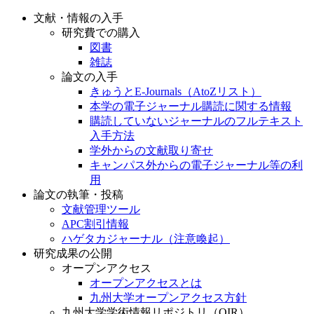
文献・情報の入手
研究費での購入
図書
雑誌
論文の入手
きゅうとE-Journals（AtoZリスト）
本学の電子ジャーナル購読に関する情報
購読していないジャーナルのフルテキスト
入手方法
学外からの文献取り寄せ
キャンパス外からの電子ジャーナル等の利
用
論文の執筆・投稿
文献管理ツール
APC割引情報
ハゲタカジャーナル（注意喚起）
研究成果の公開
オープンアクセス
オープンアクセスとは
九州大学オープンアクセス方針
九州大学学術情報リポジトリ（QIR）