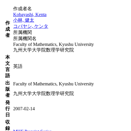
作成者名
Kobayashi, Kenta
小林, 健太
作
コバヤシ, ケンタ
成
所属機関
者
所属機関名
Faculty of Mathematics, Kyushu University
九州大学大学院数理学研究院
本
文
英語
言
語
出
Faculty of Mathematics, Kyushu University
版
九州大学大学院数理学研究院
者
発
行
2007-02-14
日
収
録