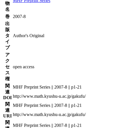
MHF Preprint Series
物
名
巻
2007-8
出
版
タ
Author's Original
イ
プ
ア
ク
セ
open access
ス
権
関
MHF Preprint Series || 2007-8 || p1-21
連
http://www.math.kyushu-u.ac.jp/gakufu/
DOI
関
MHF Preprint Series || 2007-8 || p1-21
連
http://www.math.kyushu-u.ac.jp/gakufu/
URI
関
MHF Preprint Series || 2007-8 || p1-21