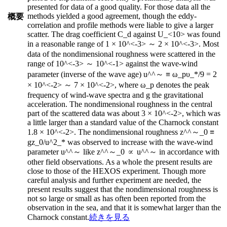
presented for data of a good quality. For those data all the
methods yielded a good agreement, though the eddy-
概要
correlation and profile methods were liable to give a larger
scatter. The drag coefficient C_d against U_<10> was found
in a reasonable range of 1 × 10^<-3> ～ 2 × 10^<-3>. Most
data of the nondimensional roughness were scattered in the
range of 10^<-3> ～ 10^<-1> against the wave-wind
parameter (inverse of the wave age) u^^～ ≡ ω_pυ_*/9 = 2
× 10^<-2> ～ 7 × 10^<-2>, where ω_p denotes the peak
frequency of wind-wave spectra and g the gravitational
acceleration. The nondimensional roughness in the central
part of the scattered data was about 3 × 10^<-2>, which was
a little larger than a standard value of the Charnock constant
1.8 × 10^<-2>. The nondimensional roughness z^^～_0 ≡
gz_0/u^2_* was observed to increase with the wave-wind
parameter u^^～ like z^^～_0 ∝ u^^～ in accordance with
other field observations. As a whole the present results are
close to those of the HEXOS experiment. Though more
careful analysis and further experiment are needed, the
present results suggest that the nondimensional roughness is
not so large or small as has often been reported from the
observation in the sea, and that it is somewhat larger than the
Charnock constant.
続きを見る