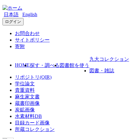
日本語
English
ログイン
お問合わせ
サイトポリシー
寄附
九大コレクション
HOME
探す・調べる
図書館を使う
図書・雑誌
リポジトリ(QIR)
学位論文
貴重資料
麻生家文書
蔵書印画像
炭鉱画像
水素材料DB
目録カード画像
所蔵コレクション