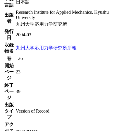
日本語
言語
Research Institute for Applied Mechanics, Kyushu
出版
University
者
九州大学応用力学研究所
発行
2004-03
日
収録
九州大学応用力学研究所所報
物名
巻
126
開始
ペー
23
ジ
終了
ペー
39
ジ
出版
タイ
Version of Record
プ
アク
セス
open access