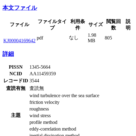
本文ファイル
ファイルタイ
利用条
閲覧回
説
ファイル
サイズ
プ
件
数
明
1.98
なし
pdf
805
KJ00004169642
MB
詳細
PISSN
1345-5664
NCID
AA11459359
レコードID
3544
査読有無
査読無
wind turbulence over the sea surface
friction velocity
roughness
主題
wind stress
profile method
eddy-correlation method
inertial dissipation method