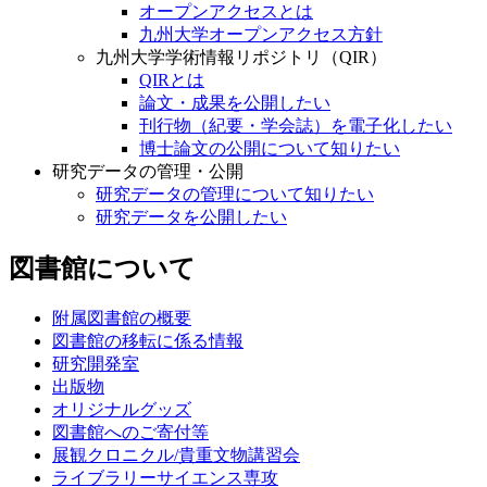
オープンアクセスとは
九州大学オープンアクセス方針
九州大学学術情報リポジトリ（QIR）
QIRとは
論文・成果を公開したい
刊行物（紀要・学会誌）を電子化したい
博士論文の公開について知りたい
研究データの管理・公開
研究データの管理について知りたい
研究データを公開したい
図書館について
附属図書館の概要
図書館の移転に係る情報
研究開発室
出版物
オリジナルグッズ
図書館へのご寄付等
展観クロニクル/貴重文物講習会
ライブラリーサイエンス専攻