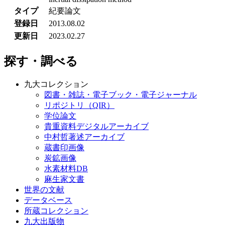
タイプ
紀要論文
登録日
2013.08.02
更新日
2023.02.27
探す・調べる
九大コレクション
図書・雑誌・電子ブック・電子ジャーナル
リポジトリ（QIR）
学位論文
貴重資料デジタルアーカイブ
中村哲著述アーカイブ
蔵書印画像
炭鉱画像
水素材料DB
麻生家文書
世界の文献
データベース
所蔵コレクション
九大出版物