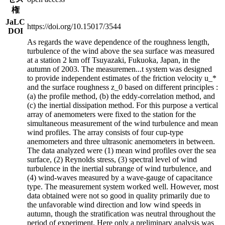
権
JaLC
https://doi.org/10.15017/3544
DOI
As regards the wave dependence of the roughness length,
turbulence of the wind above the sea surface was measured
at a station 2 km off Tsuyazaki, Fukuoka, Japan, in the
autumn of 2003. The measuremen
...
t system was designed
to provide independent estimates of the friction velocity u_*
and the surface roughness z_0 based on different principles :
(a) the profile method, (b) the eddy-correlation method, and
(c) the inertial dissipation method. For this purpose a vertical
array of anemometers were fixed to the station for the
simultaneous measurement of the wind turbulence and mean
wind profiles. The array consists of four cup-type
anemometers and three ultrasonic anemometers in between.
The data analyzed were (1) mean wind profiles over the sea
surface, (2) Reynolds stress, (3) spectral level of wind
turbulence in the inertial subrange of wind turbulence, and
(4) wind-waves measured by a wave-gauge of capacitance
type. The measurement system worked well. However, most
data obtained were not so good in quality primarily due to
the unfavorable wind direction and low wind speeds in
autumn, though the stratification was neutral throughout the
period of experiment. Here only a preliminary analysis was