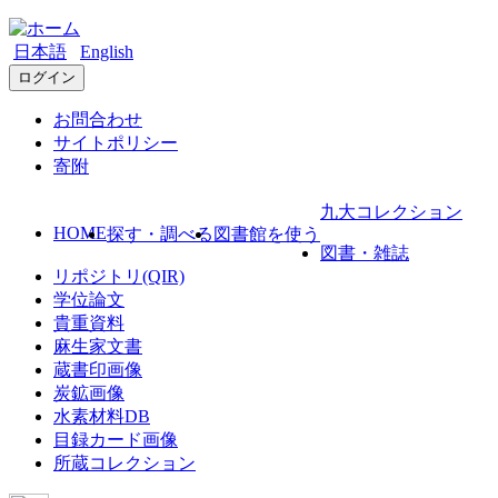
日本語
English
ログイン
お問合わせ
サイトポリシー
寄附
九大コレクション
HOME
探す・調べる
図書館を使う
図書・雑誌
リポジトリ(QIR)
学位論文
貴重資料
麻生家文書
蔵書印画像
炭鉱画像
水素材料DB
目録カード画像
所蔵コレクション