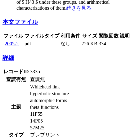
of $ H^3 $ under these groups, and arithmetical
characterizations of them.
続きを見る
本文ファイル
ファイル
ファイルタイプ
利用条件
サイズ
閲覧回数
説明
2005-2
pdf
なし
726 KB
334
詳細
レコードID
3335
査読有無
査読無
Whitehead link
hyperbolic structure
automorphic forms
主題
theta functions
11F55
14P05
57M25
タイプ
プレプリント