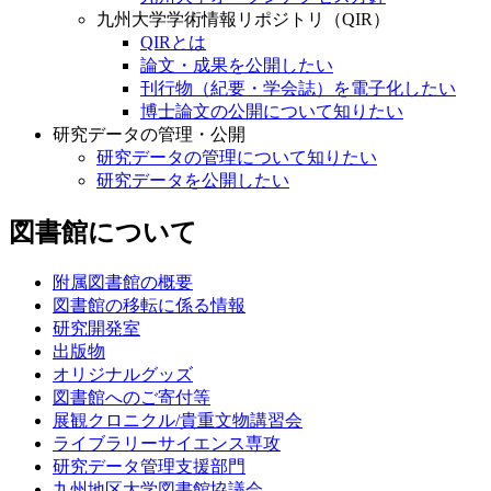
九州大学学術情報リポジトリ（QIR）
QIRとは
論文・成果を公開したい
刊行物（紀要・学会誌）を電子化したい
博士論文の公開について知りたい
研究データの管理・公開
研究データの管理について知りたい
研究データを公開したい
図書館について
附属図書館の概要
図書館の移転に係る情報
研究開発室
出版物
オリジナルグッズ
図書館へのご寄付等
展観クロニクル/貴重文物講習会
ライブラリーサイエンス専攻
研究データ管理支援部門
九州地区大学図書館協議会