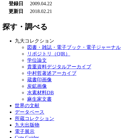
登録日
2009.04.22
更新日
2018.02.21
探す・調べる
九大コレクション
図書・雑誌・電子ブック・電子ジャーナル
リポジトリ（QIR）
学位論文
貴重資料デジタルアーカイブ
中村哲著述アーカイブ
蔵書印画像
炭鉱画像
水素材料DB
麻生家文書
世界の文献
データベース
所蔵コレクション
九大出版物
電子展示
Cute.Guides