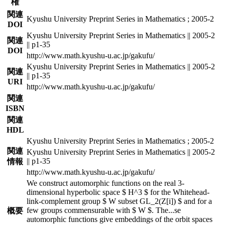
権
関連
Kyushu University Preprint Series in Mathematics ; 2005-2
DOI
Kyushu University Preprint Series in Mathematics || 2005-2
関連
|| p1-35
DOI
http://www.math.kyushu-u.ac.jp/gakufu/
Kyushu University Preprint Series in Mathematics || 2005-2
関連
|| p1-35
URI
http://www.math.kyushu-u.ac.jp/gakufu/
関連
ISBN
関連
HDL
Kyushu University Preprint Series in Mathematics ; 2005-2
関連
Kyushu University Preprint Series in Mathematics || 2005-2
|| p1-35
情報
http://www.math.kyushu-u.ac.jp/gakufu/
We construct automorphic functions on the real 3-
dimensional hyperbolic space $ H^3 $ for the Whitehead-
link-complement group $ W subset GL_2(Z[i]) $ and for a
few groups commensurable with $ W $. The
...
se
概要
automorphic functions give embeddings of the orbit spaces