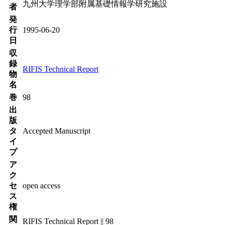
九州大学理学部附属基礎情報学研究施設
者
発
行
1995-06-20
日
収
録
RIFIS Technical Report
物
名
巻
98
出
版
タ
Accepted Manuscript
イ
プ
ア
ク
セ
open access
ス
権
関
RIFIS Technical Report || 98