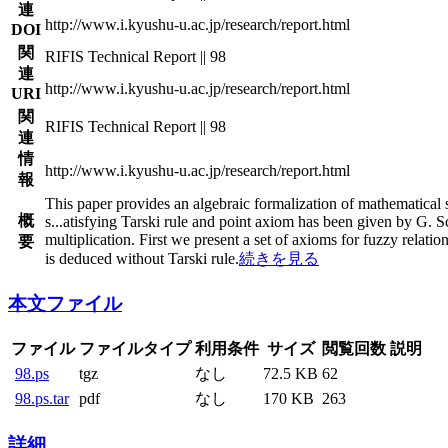
連
http://www.i.kyushu-u.ac.jp/research/report.html
DOI
関
RIFIS Technical Report || 98
連
http://www.i.kyushu-u.ac.jp/research/report.html
URI
関
RIFIS Technical Report || 98
連
情
http://www.i.kyushu-u.ac.jp/research/report.html
報
This paper provides an algebraic formalization of mathematical 
概
s
...
atisfying Tarski rule and point axiom has been given by G. S
multiplication. First we present a set of axioms for fuzzy relatio
要
is deduced without Tarski rule.
続きを見る
本文ファイル
ファイル
ファイルタイプ
利用条件
サイズ
閲覧回数
説明
98.ps
tgz
なし
72.5 KB
62
98.ps.tar
pdf
なし
170 KB
263
詳細