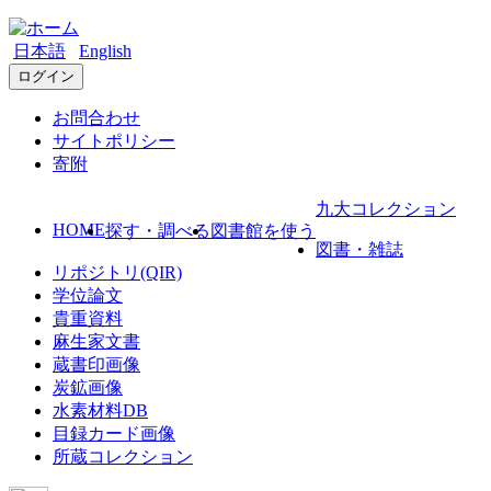
日本語
English
ログイン
お問合わせ
サイトポリシー
寄附
九大コレクション
HOME
探す・調べる
図書館を使う
図書・雑誌
リポジトリ(QIR)
学位論文
貴重資料
麻生家文書
蔵書印画像
炭鉱画像
水素材料DB
目録カード画像
所蔵コレクション