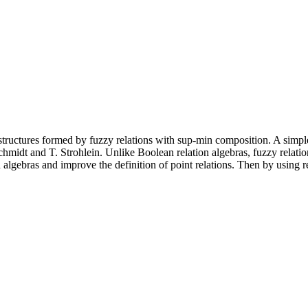
structures formed by fuzzy relations with sup-min composition. A simple
chmidt and T. Strohlein. Unlike Boolean relation algebras, fuzzy relati
n algebras and improve the definition of point relations. Then by using r