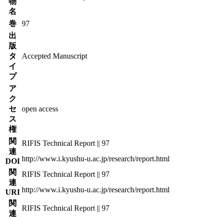
物
名
巻
97
出
版
タ
Accepted Manuscript
イ
プ
ア
ク
セ
open access
ス
権
関
RIFIS Technical Report || 97
連
http://www.i.kyushu-u.ac.jp/research/report.html
DOI
関
RIFIS Technical Report || 97
連
http://www.i.kyushu-u.ac.jp/research/report.html
URI
関
RIFIS Technical Report || 97
連