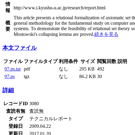
情
http://www.i.kyushu-u.ac.jp/research/report.html
報
This article presents a relational formalization of axiomatic se
概
general methodology for the fundamental study on computer and 
systems. To demonstrate the feasibility of relational set theor
要
Mostowski's collapsing lemma are proved.
続きを見る
本文ファイル
ファイル
ファイルタイプ
利用条件
サイズ
閲覧回数
説明
97.ps.tar
pdf
なし
205 KB
492
97.ps
tgz
なし
86.2 KB
30
詳細
レコードID
3080
査読有無
査読無
タイプ
テクニカルレポート
登録日
2009.04.22
更新日
2017.01.20