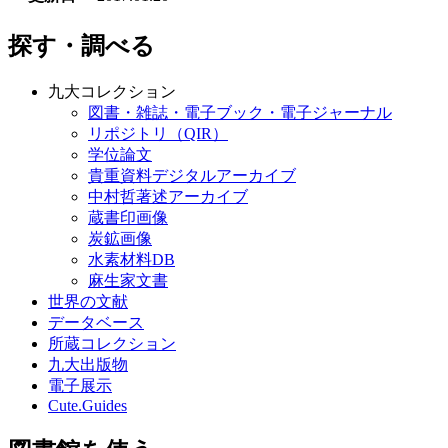
探す・調べる
九大コレクション
図書・雑誌・電子ブック・電子ジャーナル
リポジトリ（QIR）
学位論文
貴重資料デジタルアーカイブ
中村哲著述アーカイブ
蔵書印画像
炭鉱画像
水素材料DB
麻生家文書
世界の文献
データベース
所蔵コレクション
九大出版物
電子展示
Cute.Guides