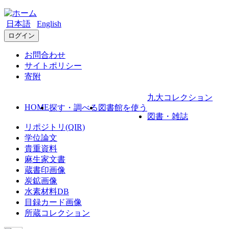
日本語
English
ログイン
お問合わせ
サイトポリシー
寄附
九大コレクション
HOME
探す・調べる
図書館を使う
図書・雑誌
リポジトリ(QIR)
学位論文
貴重資料
麻生家文書
蔵書印画像
炭鉱画像
水素材料DB
目録カード画像
所蔵コレクション