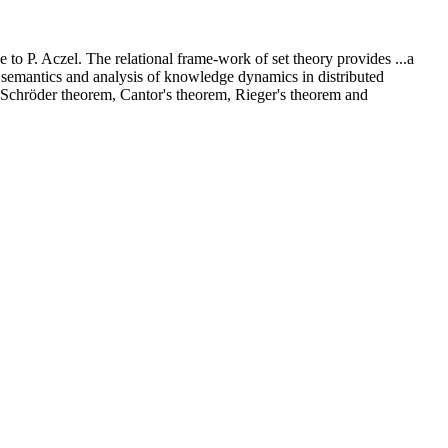
ue to P. Aczel. The relational frame-work of set theory provides
...
a
 semantics and analysis of knowledge dynamics in distributed
n-Schröder theorem, Cantor's theorem, Rieger's theorem and