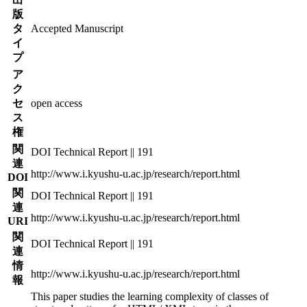
版
タ
Accepted Manuscript
イ
プ
ア
ク
セ
open access
ス
権
関
DOI Technical Report || 191
連
http://www.i.kyushu-u.ac.jp/research/report.html
DOI
関
DOI Technical Report || 191
連
http://www.i.kyushu-u.ac.jp/research/report.html
URI
関
DOI Technical Report || 191
連
情
http://www.i.kyushu-u.ac.jp/research/report.html
報
This paper studies the learning complexity of classes of