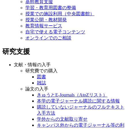
基幹教育支援
学習・教育用図書の整備
授業での施設利用（中央図書館）
授業公開・教材開発
教育情報サービス
自宅で使える電子コンテンツ
オンラインでのご相談
研究支援
文献・情報の入手
研究費での購入
図書
雑誌
論文の入手
きゅうとE-Journals（AtoZリスト）
本学の電子ジャーナル購読に関する情報
購読していないジャーナルのフルテキスト
入手方法
学外からの文献取り寄せ
キャンパス外からの電子ジャーナル等の利