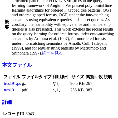
structured patterns for HTML/ XML-trees in the query
learning framework of Angluin. We present polynomial time
learning algorithms for ordered
...
gapped tree patterns, OGT,
and ordered gapped forests, OGF, under the into-matching
semantics using equivalence queries and subset queries. As a
概
corollary, the learnability with equivalence and membership
要
queries is also presented. This work extends the recent results
on the query learning for ordered forests under onto-matching
semantics by Arimura et al. (1997), for unordered forests
under into-matching semantics by Amoth, Cull, Tadepalli
(1999), and for regular string patterns by Matsumoto and
Shinohara (1997).
続きを見る
本文ファイル
ファイル
ファイルタイプ
利用条件
サイズ
閲覧回数
説明
trcs191.ps
gz
なし
90.5 KB
267
trcs191
pdf
なし
256 KB
383
詳細
レコードID
3043