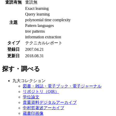
査読有無
査読無
Exact learning
Query learning
polynomial time complexity
主題
Pattern languages
tree patterns
information extraction
タイプ
テクニカルレポート
登録日
2007.04.21
更新日
2018.08.31
探す・調べる
九大コレクション
図書・雑誌・電子ブック・電子ジャーナル
リポジトリ（QIR）
学位論文
貴重資料デジタルアーカイブ
中村哲著述アーカイブ
蔵書印画像