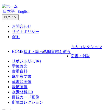
日本語
English
ログイン
お問合わせ
サイトポリシー
寄附
九大コレクション
HOME
探す・調べる
図書館を使う
図書・雑誌
リポジトリ(QIR)
学位論文
貴重資料
麻生家文書
蔵書印画像
炭鉱画像
水素材料DB
目録カード画像
所蔵コレクション