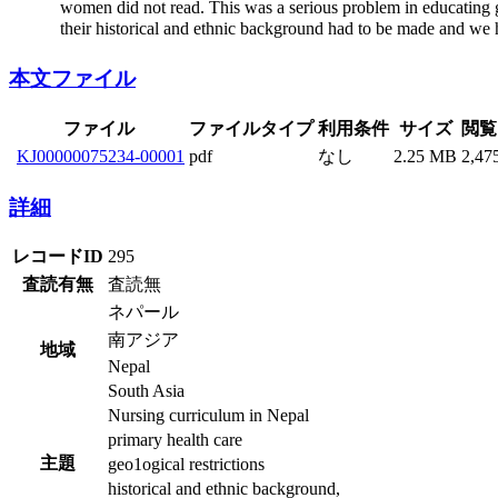
women did not read. This was a serious problem in educating 
their historical and ethnic background had to be made and we h
本文ファイル
ファイル
ファイルタイプ
利用条件
サイズ
閲覧
KJ00000075234-00001
pdf
なし
2.25 MB
2,47
詳細
レコードID
295
査読有無
査読無
ネパール
南アジア
地域
Nepal
South Asia
Nursing curriculum in Nepal
primary health care
主題
geo1ogical restrictions
historical and ethnic background,