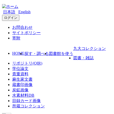
日本語
English
ログイン
お問合わせ
サイトポリシー
寄附
九大コレクション
HOME
探す・調べる
図書館を使う
図書・雑誌
リポジトリ(QIR)
学位論文
貴重資料
麻生家文書
蔵書印画像
炭鉱画像
水素材料DB
目録カード画像
所蔵コレクション