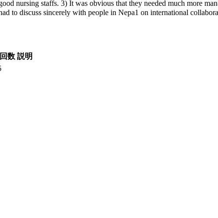
good nursing staffs. 3) It was obvious that they needed much more man
ad to discuss sincerely with people in Nepa1 on international collabora
回数
説明
5