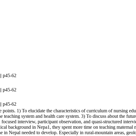
|| p45-62
|| p45-62
|| p45-62
e points. 1) To elucidate the characteristics of curriculum of nursing edu
 teaching system and health care system. 3) To discuss about the future
focused interview, participant observation, and quasi-structured interv
ical background in Nepa1, they spent more time on teaching maternal nu
ne in Nepal needed to develop. Especially in rural-mountain areas, geol