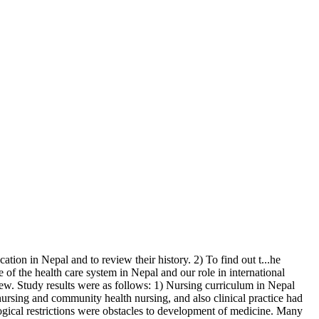
cation in Nepal and to review their history. 2) To find out t
...
he
 of the health care system in Nepal and our role in international
iew. Study results were as follows: 1) Nursing curriculum in Nepal
rsing and community health nursing, and also clinical practice had
ogical restrictions were obstacles to development of medicine. Many