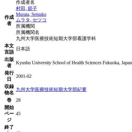
作成者名
村田, 節子
Murata, Setsuko
作成
ムラタ, セツコ
者
所属機関
所属機関名
九州大学医療技術短期大学部看護学科
本文
日本語
言語
出版
Kyushu University School of Health Sciences Fukuoka, Japan
者
発行
2001-02
日
収録
九州大学医療技術短期大学部紀要
物名
巻
28
開始
ペー
45
ジ
終了