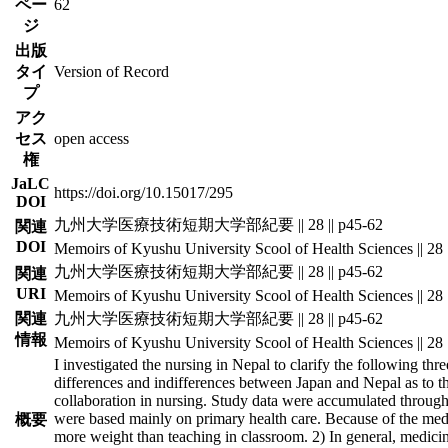
ペー
62
ジ
出版
タイ
Version of Record
プ
アク
セス
open access
権
JaLC
https://doi.org/10.15017/295
DOI
九州大学医療技術短期大学部紀要 || 28 || p45-62
関連
DOI
Memoirs of Kyushu University Scool of Health Sciences || 28 
九州大学医療技術短期大学部紀要 || 28 || p45-62
関連
URI
Memoirs of Kyushu University Scool of Health Sciences || 28 
関連
九州大学医療技術短期大学部紀要 || 28 || p45-62
情報
Memoirs of Kyushu University Scool of Health Sciences || 28 
I investigated the nursing in Nepal to clarify the following thre
differences and indifferences between Japan and Nepal as to the
collaboration in nursing. Study data were accumulated through 
were based mainly on primary health care. Because of the med
概要
more weight than teaching in classroom. 2) In general, medici