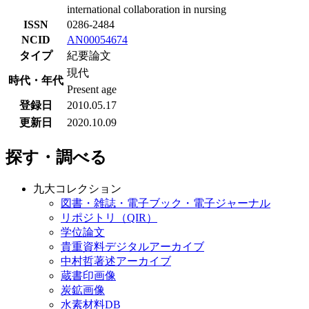
international collaboration in nursing
ISSN
0286-2484
NCID
AN00054674
タイプ
紀要論文
現代
時代・年代
Present age
登録日
2010.05.17
更新日
2020.10.09
探す・調べる
九大コレクション
図書・雑誌・電子ブック・電子ジャーナル
リポジトリ（QIR）
学位論文
貴重資料デジタルアーカイブ
中村哲著述アーカイブ
蔵書印画像
炭鉱画像
水素材料DB