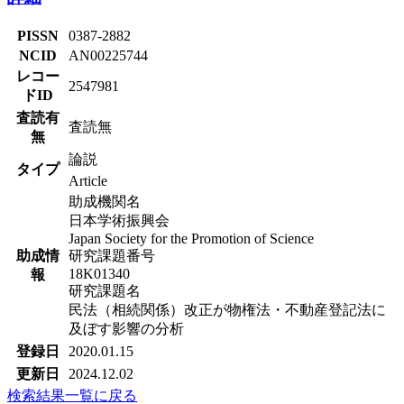
PISSN
0387-2882
NCID
AN00225744
レコー
2547981
ドID
査読有
査読無
無
論説
タイプ
Article
助成機関名
日本学術振興会
Japan Society for the Promotion of Science
助成情
研究課題番号
18K01340
報
研究課題名
民法（相続関係）改正が物権法・不動産登記法に
及ぼす影響の分析
登録日
2020.01.15
更新日
2024.12.02
検索結果一覧に戻る