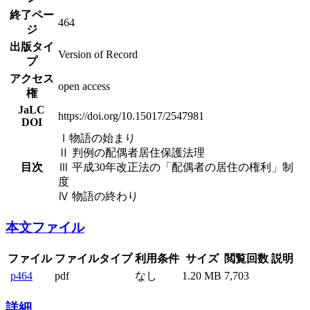
終了ペー
464
ジ
出版タイ
Version of Record
プ
アクセス
open access
権
JaLC
https://doi.org/10.15017/2547981
DOI
Ⅰ物語の始まり
Ⅱ 判例の配偶者居住保護法理
目次
Ⅲ 平成30年改正法の「配偶者の居住の権利」制
度
Ⅳ 物語の終わり
本文ファイル
ファイル
ファイルタイプ
利用条件
サイズ
閲覧回数
説明
p464
pdf
なし
1.20 MB
7,703
詳細