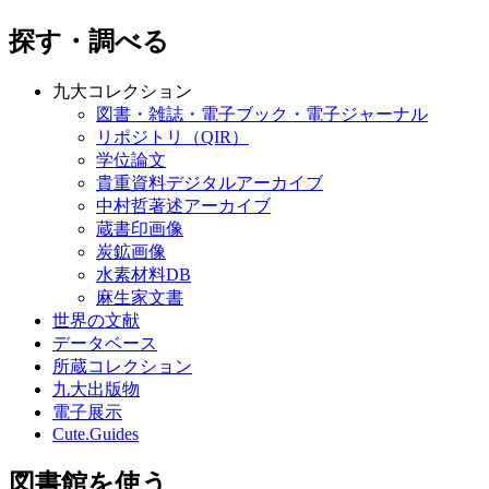
探す・調べる
九大コレクション
図書・雑誌・電子ブック・電子ジャーナル
リポジトリ（QIR）
学位論文
貴重資料デジタルアーカイブ
中村哲著述アーカイブ
蔵書印画像
炭鉱画像
水素材料DB
麻生家文書
世界の文献
データベース
所蔵コレクション
九大出版物
電子展示
Cute.Guides
図書館を使う