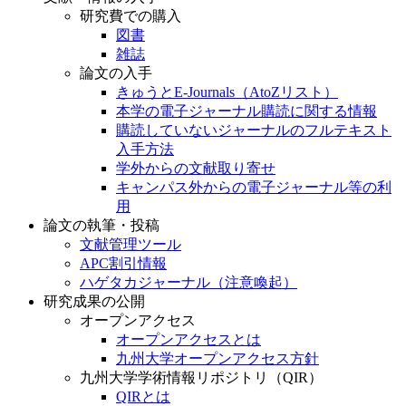
研究費での購入
図書
雑誌
論文の入手
きゅうとE-Journals（AtoZリスト）
本学の電子ジャーナル購読に関する情報
購読していないジャーナルのフルテキスト
入手方法
学外からの文献取り寄せ
キャンパス外からの電子ジャーナル等の利
用
論文の執筆・投稿
文献管理ツール
APC割引情報
ハゲタカジャーナル（注意喚起）
研究成果の公開
オープンアクセス
オープンアクセスとは
九州大学オープンアクセス方針
九州大学学術情報リポジトリ（QIR）
QIRとは