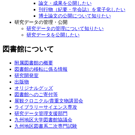
論文・成果を公開したい
刊行物（紀要・学会誌）を電子化したい
博士論文の公開について知りたい
研究データの管理・公開
研究データの管理について知りたい
研究データを公開したい
図書館について
附属図書館の概要
図書館の移転に係る情報
研究開発室
出版物
オリジナルグッズ
図書館へのご寄付等
展観クロニクル/貴重文物講習会
ライブラリーサイエンス専攻
研究データ管理支援部門
九州地区大学図書館協議会
九州地区図書系二次専門試験