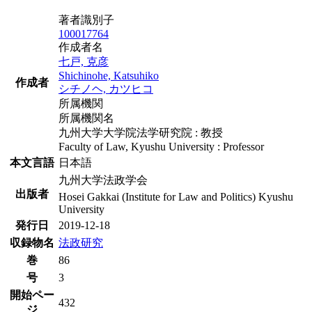
著者識別子
100017764
作成者名
七戸, 克彦
Shichinohe, Katsuhiko
作成者
シチノヘ, カツヒコ
所属機関
所属機関名
九州大学大学院法学研究院 : 教授
Faculty of Law, Kyushu University : Professor
本文言語
日本語
九州大学法政学会
出版者
Hosei Gakkai (Institute for Law and Politics) Kyushu
University
発行日
2019-12-18
収録物名
法政研究
巻
86
号
3
開始ペー
432
ジ