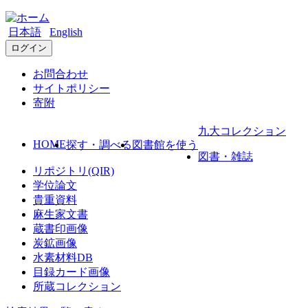
日本語
English
ログイン
お問合わせ
サイトポリシー
寄附
九大コレクション
HOME
探す・調べる
図書館を使う
図書・雑誌
リポジトリ(QIR)
学位論文
貴重資料
麻生家文書
蔵書印画像
炭鉱画像
水素材料DB
目録カード画像
所蔵コレクション