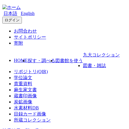
日本語
English
ログイン
お問合わせ
サイトポリシー
寄附
九大コレクション
HOME
探す・調べる
図書館を使う
図書・雑誌
リポジトリ(QIR)
学位論文
貴重資料
麻生家文書
蔵書印画像
炭鉱画像
水素材料DB
目録カード画像
所蔵コレクション