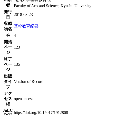
者
Faculty of Arts and Science, Kyushu University
発行
2018-03-23
日
収録
基幹教育紀要
物名
巻
4
開始
ペー
123
ジ
終了
ペー
135
ジ
出版
タイ
Version of Record
プ
アク
セス
open access
権
JaLC
https://doi.org/10.15017/1912808
DOI