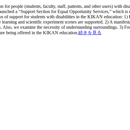
for people (students, faculty, staff, patients, and other users) with di
aunched a “Support Section for Equal Opportunity Services,” which is res
tatus of support for students with disabilities in the KIKAN educatio
rning and scientific experiment scenes are supported. 2) A manifestatio
 Also, we examine the necessity of understanding surroundings. 3) Fost
at are being offered in the KIKAN education.
続きを見る