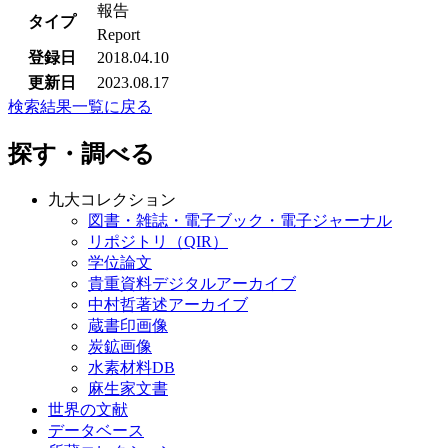
報告
タイプ
Report
登録日
2018.04.10
更新日
2023.08.17
検索結果一覧に戻る
探す・調べる
九大コレクション
図書・雑誌・電子ブック・電子ジャーナル
リポジトリ（QIR）
学位論文
貴重資料デジタルアーカイブ
中村哲著述アーカイブ
蔵書印画像
炭鉱画像
水素材料DB
麻生家文書
世界の文献
データベース