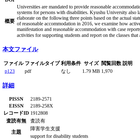
Universities are mandated to provide reasonable accommodation 
systems for persons with disabilities. Kyushu University also l
elaborate on the following three points based on the actual s
概要
of reasonable accommodation in 2016, we examine how active lea
manifestation and reasonable accommodation with case reports.
activities for supporting students and report on the classes th
本文ファイル
ファイル
ファイルタイプ
利用条件
サイズ
閲覧回数
説明
p123
pdf
なし
1.79 MB
1,970
詳細
PISSN
2189-2571
EISSN
2189-258X
レコードID
1912808
査読有無
査読有
障害学生支援
主題
support for disability students