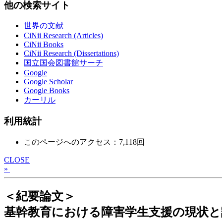
他の検索サイト
世界の文献
CiNii Research (Articles)
CiNii Books
CiNii Research (Dissertations)
国立国会図書館サーチ
Google
Google Scholar
Google Books
カーリル
利用統計
このページへのアクセス：7,118回
CLOSE
»
＜紀要論文＞
基幹教育における障害学生支援の現状と