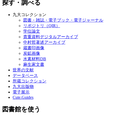
探す・調べる
九大コレクション
図書・雑誌・電子ブック・電子ジャーナル
リポジトリ（QIR）
学位論文
貴重資料デジタルアーカイブ
中村哲著述アーカイブ
蔵書印画像
炭鉱画像
水素材料DB
麻生家文書
世界の文献
データベース
所蔵コレクション
九大出版物
電子展示
Cute.Guides
図書館を使う