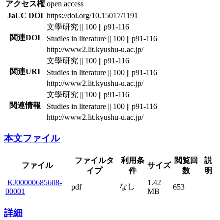
アクセス権
open access
JaLC DOI
https://doi.org/10.15017/1191
文學研究 || 100 || p91-116
関連DOI
Studies in literature || 100 || p91-116
http://www2.lit.kyushu-u.ac.jp/
文學研究 || 100 || p91-116
関連URI
Studies in literature || 100 || p91-116
http://www2.lit.kyushu-u.ac.jp/
文學研究 || 100 || p91-116
関連情報
Studies in literature || 100 || p91-116
http://www2.lit.kyushu-u.ac.jp/
本文ファイル
ファイルタ
利用条
閲覧回
説
ファイル
サイズ
イプ
件
数
明
KJ00000685608-
1.42
なし
pdf
653
00001
MB
詳細