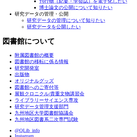
刊行物（紀要・学会誌）を電子化したい
博士論文の公開について知りたい
研究データの管理・公開
研究データの管理について知りたい
研究データを公開したい
図書館について
附属図書館の概要
図書館の移転に係る情報
研究開発室
出版物
オリジナルグッズ
図書館へのご寄付等
展観クロニクル/貴重文物講習会
ライブラリーサイエンス専攻
研究データ管理支援部門
九州地区大学図書館協議会
九州地区図書系二次専門試験
@QLib_info
Instagram