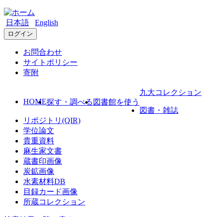
日本語
English
ログイン
お問合わせ
サイトポリシー
寄附
九大コレクション
HOME
探す・調べる
図書館を使う
図書・雑誌
リポジトリ(QIR)
学位論文
貴重資料
麻生家文書
蔵書印画像
炭鉱画像
水素材料DB
目録カード画像
所蔵コレクション