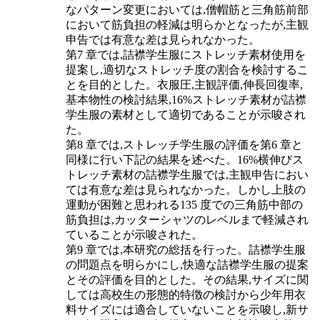
なパターン変更においては,僧帽筋と三角筋前部
において筋負担の軽減は明らかとなったが,主観
申告では有意な差は見られなかった。
第7 章では,詰襟学生服にストレッチ素材使用を
提案し,適切なストレッチ度の割合を検討するこ
とを目的とした。衣服圧,主観評価,伸長回復率,
基本物性の検討結果,16%ストレッチ素材が詰襟
学生服の素材として適切であることが示唆され
た。
第8 章では,ストレッチ学生服の評価を第6 章と
同様に行い下記の結果を述べた。16%横伸びス
トレッチ素材の詰襟学生服では,主観申告におい
ては有意な差は見られなかった。しかし上肢の
運動が困難と思われる135 度での三角筋中部の
筋負担は,カッターシャツのレベルまで軽減され
ていることが示唆された。
第9 章では,本研究の総括を行った。詰襟学生服
の問題点を明らかにし,快適な詰襟学生服の提案
とその評価を目的とした。その結果,サイズに関
しては高校生の形態的特徴の検討から少年用衣
料サイズには適合していないことを示唆し,新サ