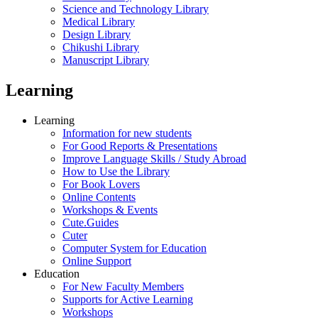
Publications
Digital Exhibitions
Cute.Guides
Libraries
Services
Students and Faculty
Visitors
Libraries
Central Library
Science and Technology Library
Medical Library
Design Library
Chikushi Library
Manuscript Library
Learning
Learning
Information for new students
For Good Reports & Presentations
Improve Language Skills / Study Abroad