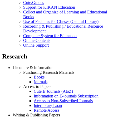
How to Use the Library
For Book Lovers
Online Contents
Workshops & Events
Cute.Guides
Cuter
Computer System for Education
Online Support
Education
For New Faculty Members
Supports for Active Learning
Workshops
Cute.Guides
Support for KIKAN Education
Collect and Organize of Learning and Educational
Books
Use of Facilities for Classes (Central Library)
Recording & Publishing / Educational Resource
Development
Computer System for Education
Online Contents
Online Support
Research