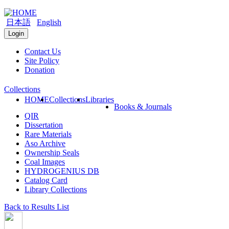
日本語
English
Login
Contact Us
Site Policy
Donation
Collections
HOME
Collections
Libraries
Books & Journals
QIR
Dissertation
Rare Materials
Aso Archive
Ownership Seals
Coal Images
HYDROGENIUS DB
Catalog Card
Library Collections
Back to Results List