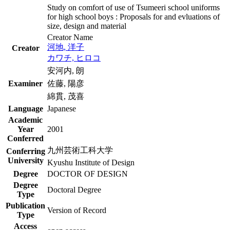
Study on comfort of use of Tsumeeri school uniforms
for high school boys : Proposals for and evluations of
size, design and material
Creator Name
河地, 洋子
Creator
カワチ, ヒロコ
安河内, 朗
Examiner
佐藤, 陽彦
綿貫, 茂喜
Language
Japanese
Academic
Year
2001
Conferred
九州芸術工科大学
Conferring
University
Kyushu Institute of Design
Degree
DOCTOR OF DESIGN
Degree
Doctoral Degree
Type
Publication
Version of Record
Type
Access