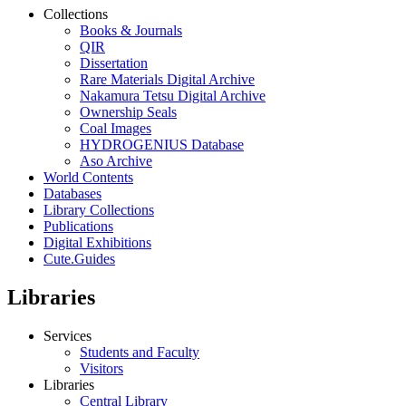
Date Accepted
2001-12
Faculty
[芸工大]
Location
Design
Call Number
Doctor/A/55
Created Date
2014.01.24
Modified Date
2026.04.23
Back to Results List
Service
Collections
Books & Journals
QIR
Dissertation
Rare Materials Digital Archive
Nakamura Tetsu Digital Archive
Ownership Seals
Coal Images
HYDROGENIUS Database
Aso Archive
World Contents
Databases
Library Collections