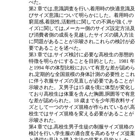
べた。
第2 章では,意識調査を行い,着用時の快適意識及
びサイズ意識について明らかにした。着用時の
窮屈感,着脱性,活動性に関しての不満が強く,サ
イズに関しては,メーカー側のサイズ設定方法及
び消費者側の成長を見越したサイズの購入方法
に問題があることが示唆され,これらの検討が必
要であることを述べた。
第3 章では,サイズ検討に必要な高校生の形態的
特徴を明らかにすることを目的とした。1981 年
と1994 年の体型比較において有意な差が認めら
れ,定期的な全国規模の身体計測の必要性とこれ
に伴う衣服サイズの見直しが必要であることが
示唆された。又男子は15 歳を境に体型が変化し
ており高校生は体重を含んだ胸囲,胴囲等で有意
な差が認められた。18 歳までを少年用衣料サイ
ズとして一つのサイズ規格が作られているが,高
校生ではサイズ規格を変える必要があることが
示唆された。
第4 章では,高校生男子生徒の制服サイズ規格の
検討を行い,学生服の適合度を高めるサイズ提案
と適切な見込み購入方法の提案を目的とした。