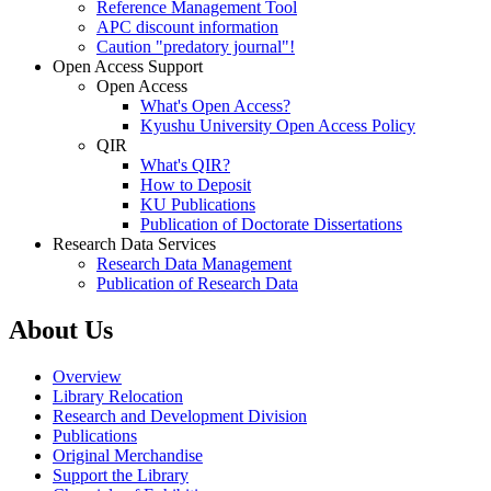
Literature & Information
Purchasing Research Materials
Books
Journals
Access to Papers
Cute.E-Journals (AtoZ)
Information on E-journals Subscription
Access to Non-Subscribed Journals
Interlibrary Loan
Remote Access
Writing & Publishing Papers
Reference Management Tool
APC discount information
Caution "predatory journal"!
Open Access Support
Open Access
What's Open Access?
Kyushu University Open Access Policy
QIR
What's QIR?
How to Deposit
KU Publications
Publication of Doctorate Dissertations
Research Data Services