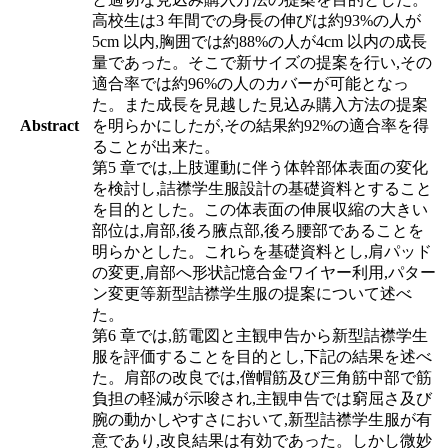
高校生は3 年間での身長の伸びは約93%の人が
5cm 以内,胸囲では約88%の人が4cm 以内の成長
量であった。そこで新サイズの提案を行い,その
適合率では約96%の人のカバーが可能となっ
た。また成長を見越した見込み購入方法の提案
Abstract
を明らかにしたが,その結果約92%の適合率を得
ることが出来た。
第5 章では,上肢運動に伴う体幹部体表面の変化
を検討し,詰襟学生服設計の基礎資料とすること
を目的とした。この体表面の伸展収縮の大きい
部位は,肩部,後ろ腋点部,後ろ腰部であることを
明らかとした。これらを基礎資料とし,肩パッド
の変更,肩部へ形状記憶合金ワイヤー利用,パター
ン変更等新型詰襟学生服の提案について述べ
た。
第6 章では,筋電図と主観申告から新型詰襟学生
服を評価することを目的とし,下記の結果を述べ
た。肩部の改良では,僧帽筋及び三角筋中部で筋
負担の軽減が示唆され,主観申告では窮屈さ及び
腕の動かしやすさにおいて,新型詰襟学生服が有
意であり,改良結果は有効であった。しかし微妙