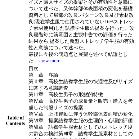
イズと購入サイズの提案とその有効性と意義に
ついて述べた。又体幹部体表面積の変化を基礎
資料として肩部の改良,パターン改良及び素材改
良(現在学生服で使用されていない16%ストレッ
チ素材使用)した詰襟学生服の提案を行った。改
良段階毎に筋電図と主観申告での評価を行った
結果から,提案した新型ストレッチ学生服の有効
性と意義について述べた。
最後に今後の問題点と展望を述べて結論とし
た。
show more
目次
第Ⅰ章 序論
第Ⅱ章 高校生詰襟学生服の快適性及びサイズ
に関する意識調査
第Ⅲ章 高校生男子の形態的特徴
第Ⅳ章 高校生男子の成長量と販売・購入を考
慮した制服サイズの提案
第Ⅴ章 上肢運動に伴う体幹部体表面積の変化
Table of
第Ⅵ章 提案詰襟学生服の生理的・心理的評価
Contents
第Ⅶ章 詰襟学生服素材としてのストレッチ度
の割合の検討第Ⅶ章 詰襟学生服素材としての