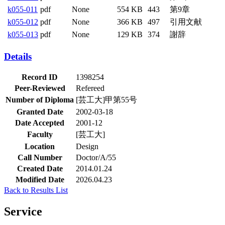
006
MB
k055-
8.16
第5章
pdf
None
622
007
MB
k055-
2.17
第6章
pdf
None
514
008
MB
k055-
6.97
第7章
pdf
None
566
009
MB
k055-
1.21
第8章
pdf
None
466
010
MB
k055-
第9章
pdf
None
554 KB
443
011
k055-
引用文献
pdf
None
366 KB
497
012
k055-
謝辞
pdf
None
129 KB
374
013
Details
Record ID
1398254
Peer-Reviewed
Refereed
Number of Diploma
[芸工大]甲第55号
Granted Date
2002-03-18