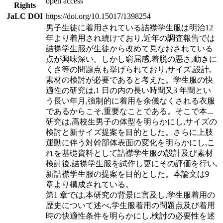
open access
Rights
JaLC DOI
https://doi.org/10.15017/1398254
男子生徒に着用されている詰襟学生服は明治12
年より着用され続けており,近年の調査報告では
詰襟学生服が生徒から改めて見なおされている
点が興味深い。しかし窮屈感,着脱の悪さ,動きに
くさ等の問題点も挙げられており,サイズ,設計,
素材の検討が必要であると考えた。学生服の快
適性の研究は,1 日の内の長い時間又3 年間とい
う長い年月,強制的に着用を余儀なくされる衣服
であるからこそ,重要なことである。そこで本
...
研究は,高校生男子の体型を明らかにし,サイズの
検討と新サイズ提案を目的とした。さらに上肢
運動に伴う対幹部体表面の変化を明らかにし,こ
れを基礎資料として詰襟学生服の設計及び素材
検討後,詰襟学生服を試作し更にその評価を行い,
新詰襟学生服の提案を目的とした。本論文は9
章より構成されている。
第1 章では,本研究の背景に言及し,学生服着用の
歴史について述べ,学生服着用の問題点及び着用
時の快適性条件を明らかにし,検討の必要性を述