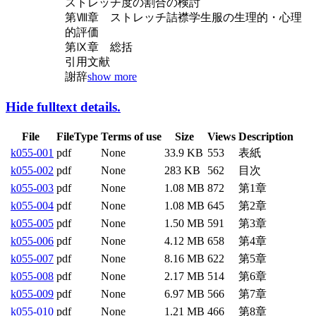
ストレッチ度の割合の検討
第Ⅷ章 ストレッチ詰襟学生服の生理的・心理
的評価
第Ⅸ章 総括
引用文献
謝辞
show more
Hide fulltext details.
Terms of
File
FileType
Size
Views
Description
use
k055-
33.9
表紙
pdf
None
553
001
KB
k055-
目次
pdf
None
283 KB
562
002
k055-
1.08
第1章
pdf
None
872
003
MB
k055-
1.08
第2章
pdf
None
645
004
MB
k055-
1.50
第3章
pdf
None
591
005
MB
k055-
4.12
第4章
pdf
None
658